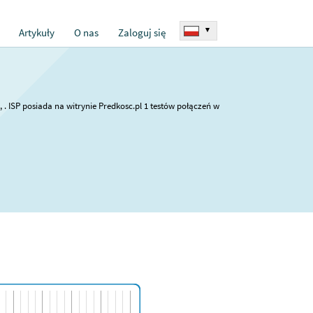
▾
Artykuły
O nas
Zaloguj się
 . ISP posiada na witrynie Predkosc.pl 1 testów połączeń w