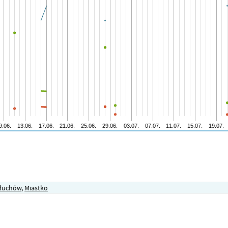
łuchów
,
Miastko