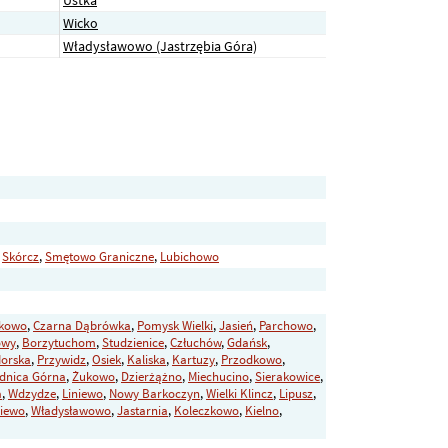
Wicko
Władysławowo (Jastrzębia Góra)
,
Skórcz
,
Smętowo Graniczne
,
Lubichowo
tkowo
,
Czarna Dąbrówka
,
Pomysk Wielki
,
Jasień
,
Parchowo
,
owy
,
Borzytuchom
,
Studzienice
,
Człuchów
,
Gdańsk
,
Morska
,
Przywidz
,
Osiek
,
Kaliska
,
Kartuzy
,
Przodkowo
,
dnica Górna
,
Żukowo
,
Dzierżążno
,
Miechucino
,
Sierakowice
,
a
,
Wdzydze
,
Liniewo
,
Nowy Barkoczyn
,
Wielki Klincz
,
Lipusz
,
niewo
,
Władysławowo
,
Jastarnia
,
Koleczkowo
,
Kielno
,