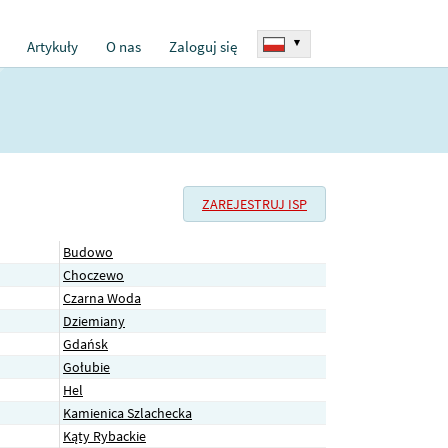
▾
Artykuły
O nas
Zaloguj się
ZAREJESTRUJ ISP
Budowo
Choczewo
Czarna Woda
Dziemiany
Gdańsk
Gołubie
Hel
Kamienica Szlachecka
Kąty Rybackie