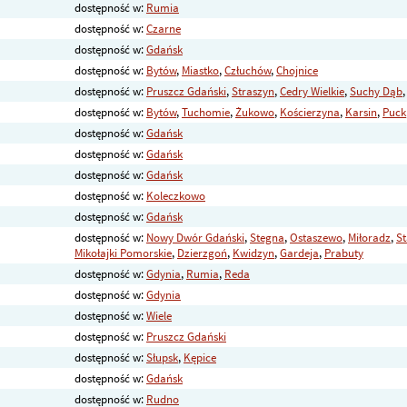
dostępność w:
Rumia
dostępność w:
Czarne
dostępność w:
Gdańsk
dostępność w:
Bytów
,
Miastko
,
Człuchów
,
Chojnice
dostępność w:
Pruszcz Gdański
,
Straszyn
,
Cedry Wielkie
,
Suchy Dąb
dostępność w:
Bytów
,
Tuchomie
,
Żukowo
,
Kościerzyna
,
Karsin
,
Puck
dostępność w:
Gdańsk
dostępność w:
Gdańsk
dostępność w:
Gdańsk
dostępność w:
Koleczkowo
dostępność w:
Gdańsk
dostępność w:
Nowy Dwór Gdański
,
Stegna
,
Ostaszewo
,
Miłoradz
,
St
Mikołajki Pomorskie
,
Dzierzgoń
,
Kwidzyn
,
Gardeja
,
Prabuty
dostępność w:
Gdynia
,
Rumia
,
Reda
dostępność w:
Gdynia
dostępność w:
Wiele
dostępność w:
Pruszcz Gdański
dostępność w:
Słupsk
,
Kępice
dostępność w:
Gdańsk
dostępność w:
Rudno