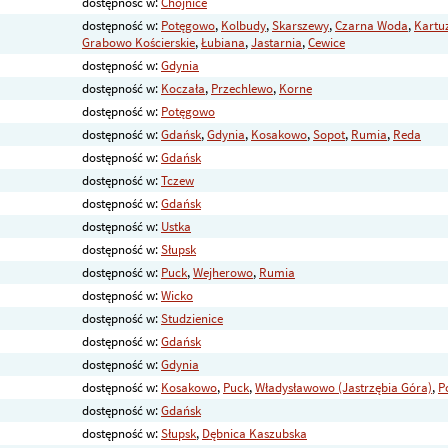
dostępność w:
Chojnice
dostępność w:
Potęgowo
,
Kolbudy
,
Skarszewy
,
Czarna Woda
,
Kartu
Grabowo Kościerskie
,
Łubiana
,
Jastarnia
,
Cewice
dostępność w:
Gdynia
dostępność w:
Koczała
,
Przechlewo
,
Korne
dostępność w:
Potęgowo
dostępność w:
Gdańsk
,
Gdynia
,
Kosakowo
,
Sopot
,
Rumia
,
Reda
dostępność w:
Gdańsk
dostępność w:
Tczew
dostępność w:
Gdańsk
dostępność w:
Ustka
dostępność w:
Słupsk
dostępność w:
Puck
,
Wejherowo
,
Rumia
dostępność w:
Wicko
dostępność w:
Studzienice
dostępność w:
Gdańsk
dostępność w:
Gdynia
dostępność w:
Kosakowo
,
Puck
,
Władysławowo (Jastrzębia Góra)
,
P
dostępność w:
Gdańsk
dostępność w:
Słupsk
,
Dębnica Kaszubska