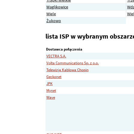
Wąglikowice
Wdz
Wiele
Wiel
Żukowo
lista ISP w wybranym obszarz
Dostawca połączenia
VECTRA S.A.
Volta Communications Sp. z o.o.
Telewizja Kablowa Chopin
Geckonet
JPK
Mynet
Wave