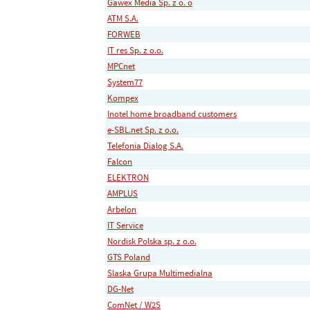
Gawex Media Sp. z o. o
ATM S.A.
FORWEB
IT res Sp. z o.o.
MPCnet
System77
Kompex
Inotel home broadband customers
e-SBL.net Sp. z o.o.
Telefonia Dialog S.A.
Falcon
ELEKTRON
AMPLUS
Arbelon
IT Service
Nordisk Polska sp. z o.o.
GTS Poland
Slaska Grupa Multimedialna
DG-Net
ComNet / W2S