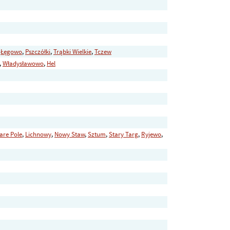
,
Łęgowo
,
Pszczółki
,
Trąbki Wielkie
,
Tczew
,
Władysławowo
,
Hel
are Pole
,
Lichnowy
,
Nowy Staw
,
Sztum
,
Stary Targ
,
Ryjewo
,