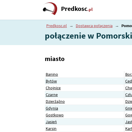
Predkosc
.pl
Predkosc.pl
→
Dostawca połączenia
→
Pomo
połączenie w Pomorsk
miasto
Banino
Bor
Bytów
Ced
Chojnice
Chw
Czarne
Czł
Dzierżążno
Dzi
Gdynia
Gni
Gostkowo
Gow
Jasień
Jas
Karsin
Kar