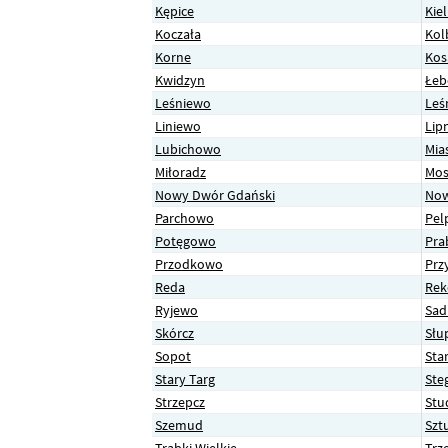
Kępice
Kie
Koczała
Kol
Korne
Ko
Kwidzyn
Łeb
Leśniewo
Leś
Liniewo
Lip
Lubichowo
Mia
Miłoradz
Mos
Nowy Dwór Gdański
Now
Parchowo
Pel
Potęgowo
Pra
Przodkowo
Prz
Reda
Re
Ryjewo
Sad
Skórcz
Słu
Sopot
Sta
Stary Targ
Ste
Strzepcz
Stu
Szemud
Szt
Trąbki Wielkie
Trz