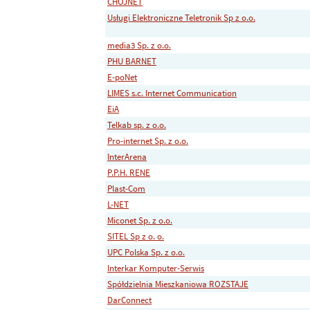
CHOJNET
Usługi Elektroniczne Teletronik Sp z o.o.
media3 Sp. z o.o.
PHU BARNET
E-poNet
LIMES s.c. Internet Communication
EiA
Telkab sp. z o.o.
Pro-internet Sp. z o.o.
InterArena
P.P.H. RENE
Plast-Com
L-NET
Miconet Sp. z o.o.
SITEL Sp z o. o.
UPC Polska Sp. z o.o.
Interkar Komputer-Serwis
Spółdzielnia Mieszkaniowa ROZSTAJE
DarConnect