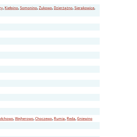
zy
,
Kiełpino
,
Somonino
,
Żukowo
,
Dzierżążno
,
Sierakowice
,
ołchowo
,
Wejherowo
,
Choczewo
,
Rumia
,
Reda
,
Gniewino