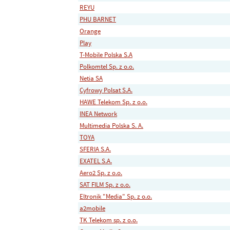
REYU
PHU BARNET
Orange
Play
T-Mobile Polska S.A
Polkomtel Sp. z o.o.
Netia SA
Cyfrowy Polsat S.A.
HAWE Telekom Sp. z o.o.
INEA Network
Multimedia Polska S. A.
TOYA
SFERIA S.A.
EXATEL S.A.
Aero2 Sp. z o.o.
SAT FILM Sp. z o.o.
Eltronik "Media" Sp. z o.o.
a2mobile
TK Telekom sp. z o.o.