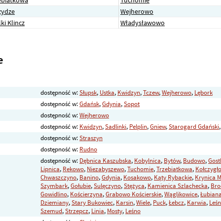
ydze
Wejherowo
ki Klincz
Władysławowo
e
dostępność w:
Słupsk
,
Ustka
,
Kwidzyn
,
Tczew
,
Wejherowo
,
Lębork
dostępność w:
Gdańsk
,
Gdynia
,
Sopot
dostępność w:
Wejherowo
dostępność w:
Kwidzyn
,
Sadlinki
,
Pelplin
,
Gniew
,
Starogard Gdański
dostępność w:
Straszyn
dostępność w:
Rudno
dostępność w:
Dębnica Kaszubska
,
Kobylnica
,
Bytów
,
Budowo
,
Gos
Lipnica
,
Rekowo
,
Niezabyszewo
,
Tuchomie
,
Trzebiatkowa
,
Kołczygł
Chwaszczyno
,
Banino
,
Gdynia
,
Kosakowo
,
Kąty Rybackie
,
Krynica 
Szymbark
,
Gołubie
,
Sulęczyno
,
Stężyca
,
Kamienica Szlachecka
,
Bro
Gowidlino
,
Kościerzyna
,
Grabowo Kościerskie
,
Wąglikowice
,
Łubian
Dziemiany
,
Stary Bukowiec
,
Karsin
,
Wiele
,
Puck
,
Łebcz
,
Karwia
,
Leś
Szemud
,
Strzepcz
,
Linia
,
Mosty
,
Leśno