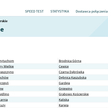
SPEED TEST
STATYSTYKA
Dostawca połączenia
rskie
ie
zytuchom
Brodnica Górna
ry Wielkie
Cewice
aszczyno
Czarna Dąbrówka
uchów
Dębnica Kaszubska
erzgoń
Gardeja
ew
Gniewino
idlino
Grabowo Kościerskie
tarnia
Kaliska
tuzy
Karwia