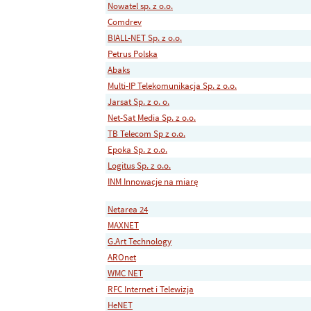
Nowatel sp. z o.o.
Comdrev
BIALL-NET Sp. z o.o.
Petrus Polska
Abaks
Multi-IP Telekomunikacja Sp. z o.o.
Jarsat Sp. z o. o.
Net-Sat Media Sp. z o.o.
TB Telecom Sp z o.o.
Epoka Sp. z o.o.
Logitus Sp. z o.o.
INM Innowacje na miarę
Netarea 24
MAXNET
G.Art Technology
AROnet
WMC NET
RFC Internet i Telewizja
HeNET