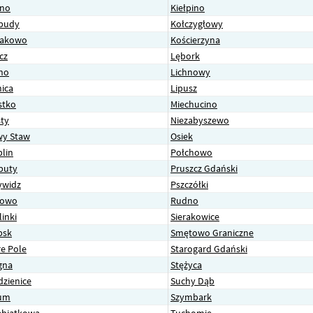
lno
Kiełpino
budy
Kołczygłowy
sakowo
Kościerzyna
cz
Lębork
no
Lichnowy
nica
Lipusz
stko
Miechucino
ty
Niezabyszewo
y Staw
Osiek
plin
Połchowo
buty
Pruszcz Gdański
ywidz
Pszczółki
kowo
Rudno
linki
Sierakowice
psk
Smętowo Graniczne
re Pole
Starogard Gdański
gna
Stężyca
dzienice
Suchy Dąb
um
Szymbark
ebiatkowa
Tuchomie