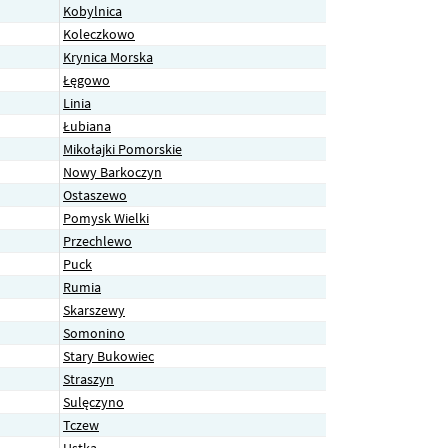
Kobylnica
Koleczkowo
Krynica Morska
Łęgowo
Linia
Łubiana
Mikołajki Pomorskie
Nowy Barkoczyn
Ostaszewo
Pomysk Wielki
Przechlewo
Puck
Rumia
Skarszewy
Somonino
Stary Bukowiec
Straszyn
Sulęczyno
Tczew
Ustka