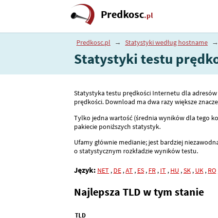
Predkosc
.pl
Predkosc.pl
→
Statystyki według hostname
Statystyki testu pręd
Statystyka testu prędkości Internetu dla adres
prędkości. Download ma dwa razy większe znaczeni
Tylko jedna wartość (średnia wyników dla tego ko
pakiecie poniższych statystyk.
Ufamy głównie medianie; jest bardziej niezawodna
o statystycznym rozkładzie wyników testu.
Język:
NET
,
DE
,
AT
,
ES
,
FR
,
IT
,
HU
,
SK
,
UK
,
RO
Najlepsza TLD w tym stanie
TLD