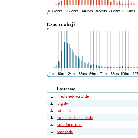
Czas reakcji
Hostname
1.
medianet-world.de
2.
tng.de
3.
wtnet.de
4.
kabel-deutschland.de
5.
vodafone-ip.de
6.
vsenet.de