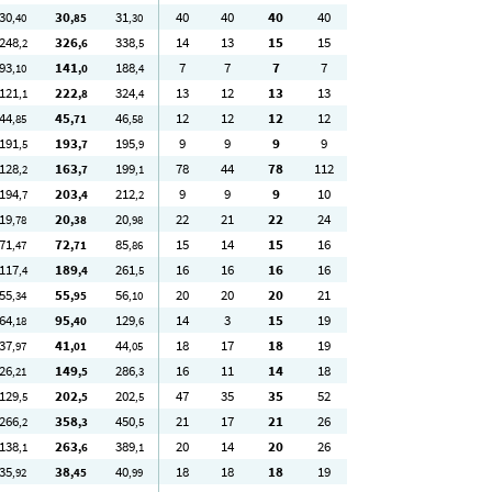
30
30
31
40
40
40
40
,40
,85
,30
248
326
338
14
13
15
15
,2
,6
,5
93
141
188
7
7
7
7
,10
,0
,4
121
222
324
13
12
13
13
,1
,8
,4
44
45
46
12
12
12
12
,85
,71
,58
191
193
195
9
9
9
9
,5
,7
,9
128
163
199
78
44
78
112
,2
,7
,1
194
203
212
9
9
9
10
,7
,4
,2
19
20
20
22
21
22
24
,78
,38
,98
71
72
85
15
14
15
16
,47
,71
,86
117
189
261
16
16
16
16
,4
,4
,5
55
55
56
20
20
20
21
,34
,95
,10
64
95
129
14
3
15
19
,18
,40
,6
37
41
44
18
17
18
19
,97
,01
,05
26
149
286
16
11
14
18
,21
,5
,3
129
202
202
47
35
35
52
,5
,5
,5
266
358
450
21
17
21
26
,2
,3
,5
138
263
389
20
14
20
26
,1
,6
,1
35
38
40
18
18
18
19
,92
,45
,99