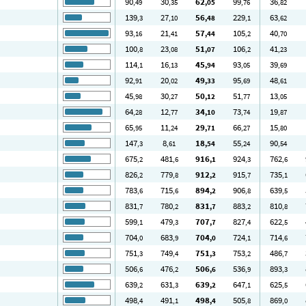
90
30
62
99
36
,49
,35
,05
,76
,82
139
27
56
229
63
,3
,10
,48
,1
,62
93
21
57
105
40
,16
,41
,44
,2
,70
100
23
51
106
41
,8
,08
,07
,2
,23
114
16
45
93
39
,1
,13
,94
,05
,69
92
20
49
95
48
,91
,02
,33
,69
,61
45
30
50
51
13
,98
,27
,12
,77
,05
64
12
34
73
19
,28
,77
,10
,74
,87
65
11
29
66
15
,95
,24
,71
,27
,80
147
8
18
55
90
,3
,61
,54
,24
,54
675
481
916
924
762
,2
,6
,1
,3
,6
826
779
912
915
735
,2
,8
,2
,7
,1
783
715
894
906
639
,6
,6
,2
,8
,5
831
780
831
883
810
,7
,2
,7
,2
,8
599
479
707
827
622
,1
,3
,7
,4
,5
704
683
704
724
714
,0
,9
,0
,1
,6
751
749
751
753
486
,3
,4
,3
,2
,7
506
476
506
536
893
,6
,2
,6
,9
,3
639
631
639
647
625
,2
,3
,2
,1
,5
498
491
498
505
869
,4
,1
,4
,8
,0