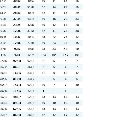
17
30
40
30
14
18
26
,04
,92
,65
9
38
94
47
13
16
25
,44
,49
,83
13
28
40
32
14
18
29
,04
,02
,73
9
37
63
36
16
20
33
,38
,11
,17
8
23
42
30
12
15
28
,83
,25
,89
9
12
37
32
17
25
38
,26
,36
,61
10
10
10
33
22
24
42
,11
,42
,46
3
12
27
50
23
33
45
,92
,96
,01
3
9
19
63
33
43
60
,40
,06
,38
1
4
12
163
104
142
191
,55
,03
,72
920
925
928
6
5
5
7
,6
,8
,5
667
863
867
6
6
6
7
,2
,1
,0
500
760
839
11
9
10
12
,4
,6
,0
784
810
837
6
6
6
6
,5
,8
,2
454
757
925
10
7
7
10
,7
,3
,0
702
714
726
1
1
1
1
,6
,6
,6
352
486
620
13
13
13
13
,4
,7
,9
888
893
898
10
10
10
10
,4
,3
,3
607
625
643
13
13
13
13
,6
,5
,5
868
869
869
12
12
12
12
,7
,0
,3