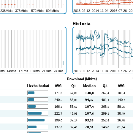
Historia
Download (Mbits)
Liczba badań
AVG
Q1
Median
Q3
AVG
171
67
130
267
101
,0
,83
,0
,4
,4
240
38
94
401
140
,5
,03
,32
,4
,7
166
58
107
263
58
,2
,62
,4
,5
,05
222
45
107
299
38
,7
,98
,6
,1
,40
199
37
93
252
36
,0
,14
,36
,8
,48
137
32
78
146
81
,6
,46
,91
,0
,34