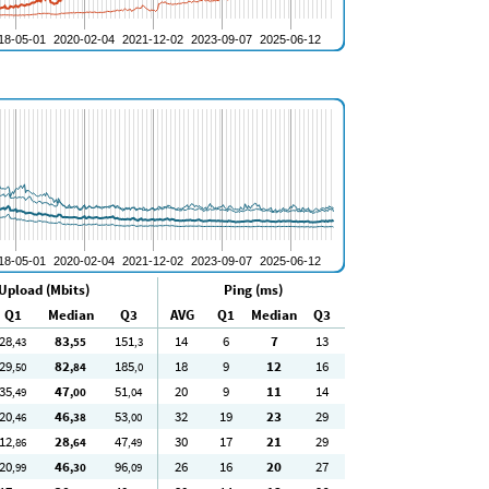
Upload (Mbits)
Ping (ms)
Q1
Median
Q3
AVG
Q1
Median
Q3
28
83
151
14
6
7
13
,43
,55
,3
29
82
185
18
9
12
16
,50
,84
,0
35
47
51
20
9
11
14
,49
,00
,04
20
46
53
32
19
23
29
,46
,38
,00
12
28
47
30
17
21
29
,86
,64
,49
20
46
96
26
16
20
27
,99
,30
,09