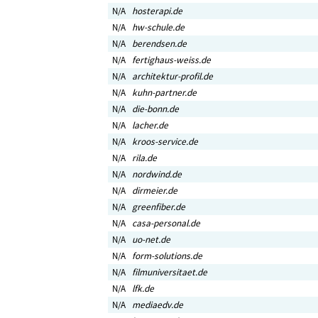
N/A
hosterapi.de
N/A
hw-schule.de
N/A
berendsen.de
N/A
fertighaus-weiss.de
N/A
architektur-profil.de
N/A
kuhn-partner.de
N/A
die-bonn.de
N/A
lacher.de
N/A
kroos-service.de
N/A
rila.de
N/A
nordwind.de
N/A
dirmeier.de
N/A
greenfiber.de
N/A
casa-personal.de
N/A
uo-net.de
N/A
form-solutions.de
N/A
filmuniversitaet.de
N/A
lfk.de
N/A
mediaedv.de