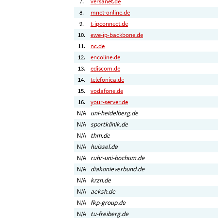
7.
versanet.de
8.
mnet-online.de
9.
t-ipconnect.de
10.
ewe-ip-backbone.de
11.
nc.de
12.
encoline.de
13.
ediscom.de
14.
telefonica.de
15.
vodafone.de
16.
your-server.de
N/A
uni-heidelberg.de
N/A
sportklinik.de
N/A
thm.de
N/A
huissel.de
N/A
ruhr-uni-bochum.de
N/A
diakonieverbund.de
N/A
krzn.de
N/A
aeksh.de
N/A
fkp-group.de
N/A
tu-freiberg.de