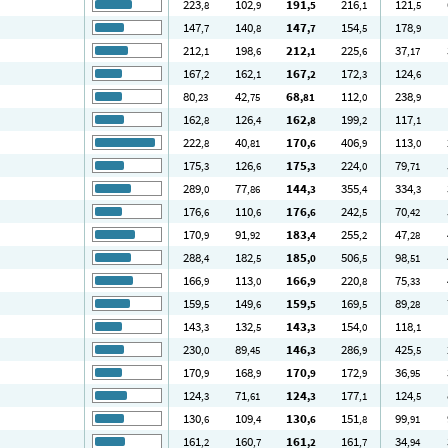
223
102
191
216
121
,8
,9
,5
,1
,5
147
140
147
154
178
,7
,8
,7
,5
,9
212
198
212
225
37
,1
,6
,1
,6
,17
167
162
167
172
124
,2
,1
,2
,3
,6
80
42
68
112
238
,23
,75
,81
,0
,9
162
126
162
199
117
,8
,4
,8
,2
,1
222
40
170
406
113
,8
,81
,6
,9
,0
175
126
175
224
79
,3
,6
,3
,0
,71
289
77
144
355
334
,0
,86
,3
,4
,3
176
110
176
242
70
,6
,6
,6
,5
,42
170
91
183
255
47
,9
,92
,4
,2
,28
288
182
185
506
98
,4
,5
,0
,5
,51
166
113
166
220
75
,9
,0
,9
,8
,33
159
149
159
169
89
,5
,6
,5
,5
,28
143
132
143
154
118
,3
,5
,3
,0
,1
230
89
146
286
425
,0
,45
,3
,9
,5
170
168
170
172
36
,9
,9
,9
,9
,95
124
71
124
177
124
,3
,61
,3
,1
,5
130
109
130
151
99
,6
,4
,6
,8
,91
161
160
161
161
34
,2
,7
,2
,7
,94