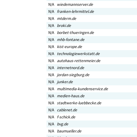
N/A
wiedemannserver.de
N/A
franken-lehrmittel.de
N/A
mtderm.de
N/A
broki.de
N/A
borbet-thueringen.de
N/A
mhb-fontane.de
N/A
kist-europe.de
N/A
technologiewerkstatt.de
N/A
autohaus-rettenmeier.de
N/A
internetnord.de
N/A
jordan-siegburg.de
N/A
junker.de
N/A
multimedia-kundenservice.de
N/A
medien-haus.de
N/A
stadtwerke-luebbecke.de
N/A
cablenet.de
N/A
f-schick.de
N/A
bvg.de
N/A
baumueller.de