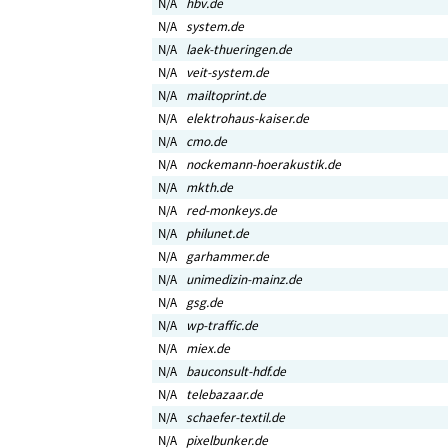
N/A
hbv.de
N/A
system.de
N/A
laek-thueringen.de
N/A
veit-system.de
N/A
mailtoprint.de
N/A
elektrohaus-kaiser.de
N/A
cmo.de
N/A
nockemann-hoerakustik.de
N/A
mkth.de
N/A
red-monkeys.de
N/A
philunet.de
N/A
garhammer.de
N/A
unimedizin-mainz.de
N/A
gsg.de
N/A
wp-traffic.de
N/A
miex.de
N/A
bauconsult-hdf.de
N/A
telebazaar.de
N/A
schaefer-textil.de
N/A
pixelbunker.de