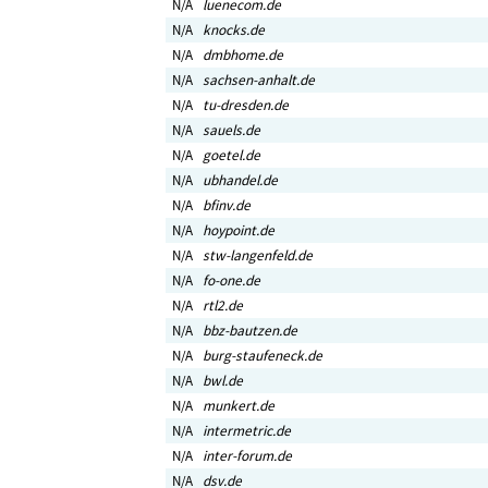
N/A
luenecom.de
N/A
knocks.de
N/A
dmbhome.de
N/A
sachsen-anhalt.de
N/A
tu-dresden.de
N/A
sauels.de
N/A
goetel.de
N/A
ubhandel.de
N/A
bfinv.de
N/A
hoypoint.de
N/A
stw-langenfeld.de
N/A
fo-one.de
N/A
rtl2.de
N/A
bbz-bautzen.de
N/A
burg-staufeneck.de
N/A
bwl.de
N/A
munkert.de
N/A
intermetric.de
N/A
inter-forum.de
N/A
dsv.de