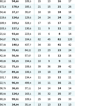
60
94
109
15
13
16
17
,10
,80
,3
172
178
185
21
15
21
26
,8
,9
,1
34
37
39
18
18
18
18
,48
,17
,87
119
124
129
24
24
24
24
,6
,6
,5
189
319
328
17
15
17
19
,9
,2
,2
103
117
130
11
9
11
12
,3
,1
,8
21
93
223
15
6
8
14
,52
,60
,6
54
79
104
82
45
82
120
,87
,71
,5
37
140
437
34
33
41
42
,08
,5
,7
56
70
84
23
23
23
24
,63
,42
,22
42
56
57
13
8
12
16
,39
,58
,57
49
50
194
10
9
9
11
,89
,35
,6
42
75
108
39
36
39
42
,22
,33
,5
72
89
106
19
18
19
19
,07
,28
,5
101
118
134
11
10
11
11
,7
,1
,4
22
96
499
16
11
16
21
,71
,59
,4
36
36
37
14
14
14
14
,79
,95
,11
85
124
163
35
32
35
37
,93
,5
,1
90
99
109
25
18
25
33
,29
,91
,5
34
34
35
13
13
13
13
,74
,94
,14