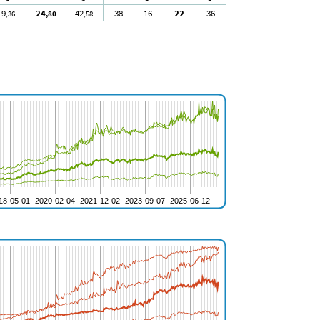
9
24
42
38
16
22
36
,36
,80
,58