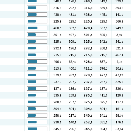
348
178
348
519
329
,9
,6
,9
,2
,6
316
292
316
339
393
,0
,6
,0
,4
,6
438
431
438
445
141
,4
,6
,4
,3
,5
225
225
225
225
566
,3
,0
,3
,7
,8
460
362
420
537
249
,0
,9
,4
,3
,5
501
497
501
505
3
,4
,2
,4
,6
,49
325
309
325
342
341
,9
,2
,9
,5
,6
232
196
232
268
521
,3
,3
,3
,3
,4
215
215
215
215
467
,5
,2
,5
,9
,4
496
68
428
857
4
,7
,48
,9
,2
,72
513
400
411
576
30
,8
,0
,0
,2
,51
379
282
379
477
47
,9
,5
,9
,3
,82
237
207
237
267
325
,5
,7
,5
,2
,9
137
136
137
137
526
,3
,9
,3
,6
,2
335
259
335
411
120
,5
,3
,5
,7
,8
280
257
325
325
117
,5
,9
,2
,5
,2
304
304
304
304
161
,3
,0
,3
,5
,7
258
217
340
341
88
,6
,0
,3
,1
,74
230
140
252
331
176
,2
,5
,8
,2
,9
345
296
345
394
53
,8
,9
,8
,6
,04