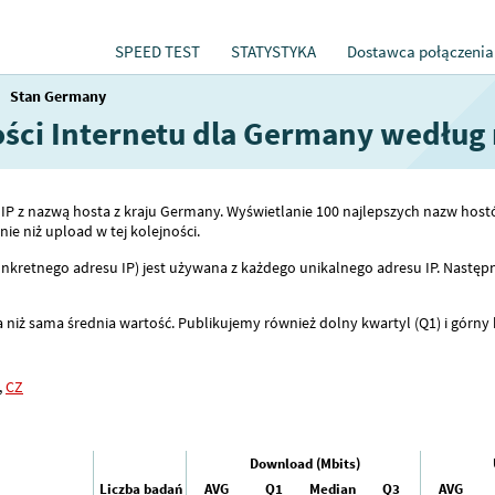
SPEED TEST
STATYSTYKA
Dostawca połączenia
→
Stan Germany
kości Internetu dla Germany według
ów IP z nazwą hosta z kraju Germany. Wyświetlanie 100 najlepszych nazw 
e niż upload w tej kolejności.
nkretnego adresu IP) jest używana z każdego unikalnego adresu IP. Następn
 niż sama średnia wartość. Publikujemy również dolny kwartyl (Q1) i górny 
,
CZ
Download (Mbits)
Liczba badań
AVG
Q1
Median
Q3
AVG