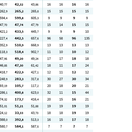
40
42
43
16
16
16
16
,77
,32
,86
262
265
265
15
15
15
15
,9
,2
,8
594
599
605
9
9
9
9
,4
,8
,3
47
47
47
15
14
15
15
,70
,74
,79
421
433
445
9
9
9
10
,2
,5
,7
227
442
657
96
58
96
135
,4
,5
,6
352
510
668
13
13
13
13
,9
,9
,9
118
518
902
11
10
10
12
,3
,4
,7
47
49
49
17
17
18
18
,95
,20
,24
46
47
61
18
11
17
24
,85
,30
,42
418
422
427
12
11
12
12
,7
,9
,1
248
283
317
30
27
30
34
,9
,3
,8
93
105
117
20
18
20
21
,19
,7
,2
286
400
623
32
11
15
44
,1
,8
,0
74
173
416
20
15
16
21
,32
,7
,4
51
51
51
19
19
19
19
,01
,21
,88
24
33
43
18
18
19
19
,12
,33
,73
388
392
513
16
15
17
18
,0
,8
,3
580
584
587
7
7
7
7
,7
,1
,5