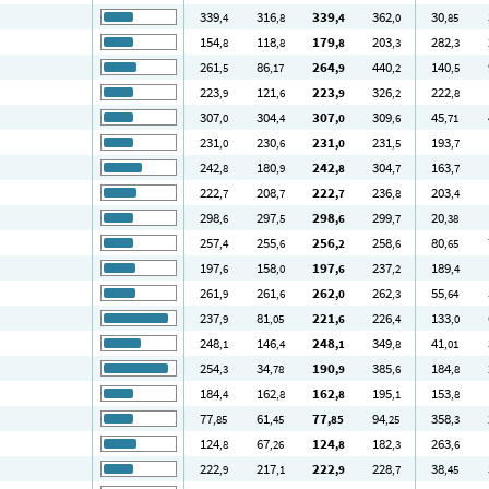
339
316
339
362
30
,4
,8
,4
,0
,85
154
118
179
203
282
,8
,8
,8
,3
,3
261
86
264
440
140
,5
,17
,9
,2
,5
223
121
223
326
222
,9
,6
,9
,2
,8
307
304
307
309
45
,0
,4
,0
,6
,71
231
230
231
231
193
,0
,6
,0
,5
,7
242
180
242
304
163
,8
,9
,8
,7
,7
222
208
222
236
203
,7
,7
,7
,8
,4
298
297
298
299
20
,6
,5
,6
,7
,38
257
255
256
258
80
,4
,6
,2
,6
,65
197
158
197
237
189
,6
,0
,6
,2
,4
261
261
262
262
55
,9
,6
,0
,3
,64
237
81
221
226
133
,9
,05
,6
,4
,0
248
146
248
349
41
,1
,4
,1
,8
,01
254
34
190
385
184
,3
,78
,9
,6
,8
184
162
162
195
153
,4
,8
,8
,1
,8
77
61
77
94
358
,85
,45
,85
,25
,3
124
67
124
182
263
,8
,26
,8
,3
,6
222
217
222
228
38
,9
,1
,9
,7
,45