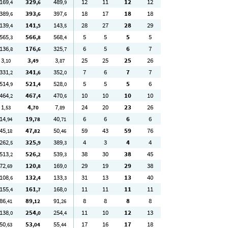
169
329
489
12
11
12
12
,4
,6
,9
389
393
397
18
17
18
18
,6
,6
,6
139
141
143
28
27
28
29
,4
,5
,5
565
566
568
5
5
5
5
,3
,8
,4
136
176
325
6
5
6
7
,8
,6
,7
3
3
3
25
25
25
26
,10
,49
,87
331
341
352
7
6
7
7
,2
,6
,0
514
521
528
5
5
5
6
,9
,4
,0
464
467
470
10
10
10
10
,2
,4
,6
1
4
7
24
20
23
26
,53
,70
,89
14
19
40
6
6
6
6
,94
,78
,71
45
47
50
59
43
59
76
,18
,82
,46
262
325
389
4
3
4
4
,5
,9
,3
513
526
539
38
30
38
45
,2
,2
,3
72
120
169
29
19
29
38
,69
,8
,0
108
132
133
31
13
13
40
,6
,4
,3
155
161
168
11
11
11
11
,4
,7
,0
86
89
91
8
8
8
8
,41
,12
,26
138
254
254
11
10
12
13
,0
,0
,4
50
53
55
17
16
17
18
,63
,04
,44