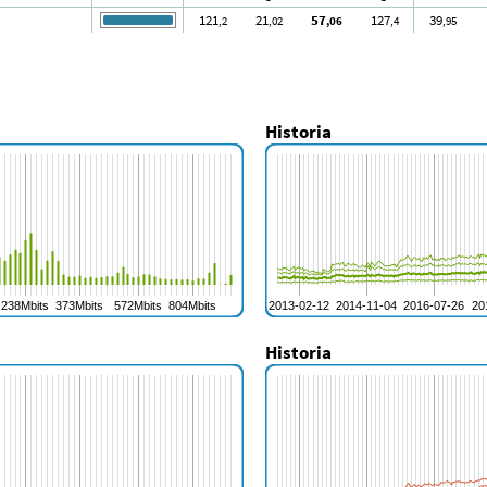
121
21
57
127
39
,2
,02
,06
,4
,95
Historia
Historia