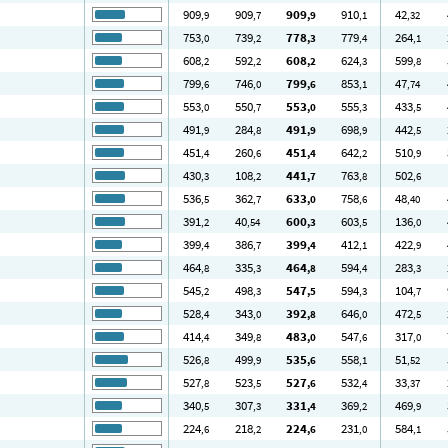
909
909
909
910
42
,9
,7
,9
,1
,32
753
739
778
779
264
,0
,2
,3
,4
,1
608
592
608
624
599
,2
,2
,2
,3
,8
799
746
799
853
47
,6
,0
,6
,1
,74
553
550
553
555
433
,0
,7
,0
,3
,5
491
284
491
698
442
,9
,8
,9
,9
,5
451
260
451
642
510
,4
,6
,4
,2
,9
430
108
441
763
502
,3
,2
,7
,8
,6
536
362
633
758
48
,5
,7
,0
,6
,40
391
40
600
603
136
,2
,54
,3
,5
,0
399
386
399
412
422
,4
,7
,4
,1
,9
464
335
464
594
283
,8
,3
,8
,4
,3
545
498
547
594
104
,2
,3
,5
,3
,7
528
343
392
646
472
,4
,0
,8
,0
,5
414
349
483
547
317
,4
,8
,0
,6
,0
526
499
535
558
51
,8
,9
,6
,1
,52
527
523
527
532
33
,8
,5
,6
,4
,37
340
307
331
369
469
,5
,3
,4
,2
,9
224
218
224
231
584
,6
,2
,6
,0
,1