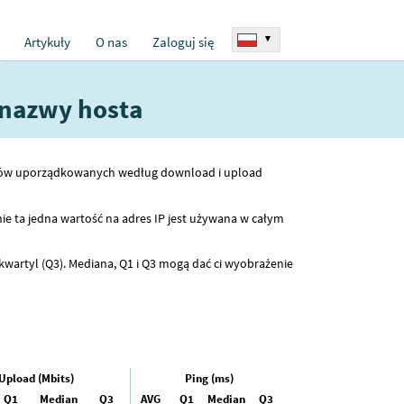
▾
Artykuły
O nas
Zaloguj się
 nazwy hosta
hostów uporządkowanych według download i upload
ie ta jedna wartość na adres IP jest używana w całym
kwartyl (Q3). Mediana, Q1 i Q3 mogą dać ci wyobrażenie
Upload (Mbits)
Ping (ms)
Q1
Median
Q3
AVG
Q1
Median
Q3