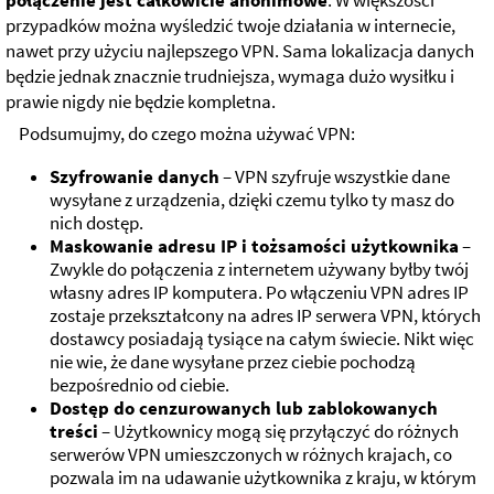
połączenie jest całkowicie anonimowe
. W większości
przypadków można wyśledzić twoje działania w internecie,
nawet przy użyciu najlepszego VPN. Sama lokalizacja danych
będzie jednak znacznie trudniejsza, wymaga dużo wysiłku i
prawie nigdy nie będzie kompletna.
Podsumujmy, do czego można używać VPN:
Szyfrowanie danych
– VPN szyfruje wszystkie dane
wysyłane z urządzenia, dzięki czemu tylko ty masz do
nich dostęp.
Maskowanie adresu IP i tożsamości użytkownika
–
Zwykle do połączenia z internetem używany byłby twój
własny adres IP komputera. Po włączeniu VPN adres IP
zostaje przekształcony na adres IP serwera VPN, których
dostawcy posiadają tysiące na całym świecie. Nikt więc
nie wie, że dane wysyłane przez ciebie pochodzą
bezpośrednio od ciebie.
Dostęp do cenzurowanych lub zablokowanych
treści
– Użytkownicy mogą się przyłączyć do różnych
serwerów VPN umieszczonych w różnych krajach, co
pozwala im na udawanie użytkownika z kraju, w którym