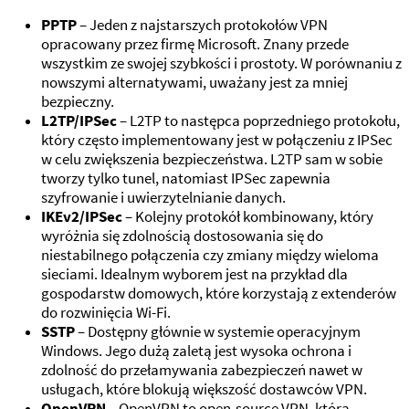
PPTP
– Jeden z najstarszych protokołów VPN
opracowany przez firmę Microsoft. Znany przede
wszystkim ze swojej szybkości i prostoty. W porównaniu z
nowszymi alternatywami, uważany jest za mniej
bezpieczny.
L2TP/IPSec
– L2TP to następca poprzedniego protokołu,
który często implementowany jest w połączeniu z IPSec
w celu zwiększenia bezpieczeństwa. L2TP sam w sobie
tworzy tylko tunel, natomiast IPSec zapewnia
szyfrowanie i uwierzytelnianie danych.
IKEv2/IPSec
– Kolejny protokół kombinowany, który
wyróżnia się zdolnością dostosowania się do
niestabilnego połączenia czy zmiany między wieloma
sieciami. Idealnym wyborem jest na przykład dla
gospodarstw domowych, które korzystają z extenderów
do rozwinięcia Wi-Fi.
SSTP
– Dostępny głównie w systemie operacyjnym
Windows. Jego dużą zaletą jest wysoka ochrona i
zdolność do przełamywania zabezpieczeń nawet w
usługach, które blokują większość dostawców VPN.
OpenVPN
– OpenVPN to open-source VPN, która