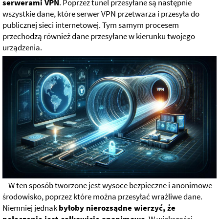
serwerami VPN
. Poprzez tunel przesyłane są następnie
wszystkie dane, które serwer VPN przetwarza i przesyła do
publicznej sieci internetowej. Tym samym procesem
przechodzą również dane przesyłane w kierunku twojego
urządzenia.
W ten sposób tworzone jest wysoce bezpieczne i anonimowe
środowisko, poprzez które można przesyłać wrażliwe dane.
Niemniej jednak
byłoby nierozsądne wierzyć, że