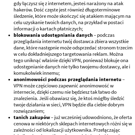
gdy łączysz się z internetem, jesteś narażony na atak
hakerów. Dość częste jest również długoterminowe
śledzenie, które może skończyć się atakiem mającym na
celu uzyskanie twoich danych, na przykład w postaci
informacji o kartach płatniczych;
blokowania udostępniania danych
– podczas
przeglądania internetu twój dostawca zbiera wszystkie
dane, które następnie może odsprzedać stronom trzecim
w celu dokładniejszego targetowania reklam. Można
tego uniknąć właśnie dzięki VPN, ponieważ blokuje ona
udostępnianie danych nie tylko twojemu dostawcy, ale i
komukolwiek innemu;
anonimowości podczas przeglądania internetu
–
VPN może częściowo zapewnić anonimowość w
internecie, dzięki czemu nie będziesz tak łatwo do
znalezienia. Jeśli obawiasz się, że ktoś mógłby śledzić
twoje działania w sieci, VPN będzie dla ciebie dobrym
rozwiązaniem;
tanich zakupów
– już wcześniej udowodniono, że oferta
cenowa w niektórych sklepach internetowych różni się w
zależności od lokalizacji użytkownika. Przełączając