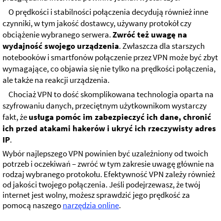
O prędkości i stabilności połączenia decydują również inne
czynniki, w tym jakość dostawcy, używany protokół czy
obciążenie wybranego serwera.
Zwróć też uwagę na
wydajność swojego urządzenia
. Zwłaszcza dla starszych
notebooków i smartfonów połączenie przez VPN może być zbyt
wymagające, co objawia się nie tylko na prędkości połączenia,
ale także na reakcji urządzenia.
Chociaż VPN to dość skomplikowana technologia oparta na
szyfrowaniu danych, przeciętnym użytkownikom wystarczy
fakt, że
usługa pomóc im zabezpieczyć ich dane, chronić
ich przed atakami hakerów i ukryć ich rzeczywisty adres
IP
.
Wybór najlepszego VPN powinien być uzależniony od twoich
potrzeb i oczekiwań – zwróć w tym zakresie uwagę głównie na
rodzaj wybranego protokołu. Efektywność VPN zależy również
od jakości twojego połączenia. Jeśli podejrzewasz, że twój
internet jest wolny, możesz sprawdzić jego prędkość za
pomocą naszego
narzędzia online
.