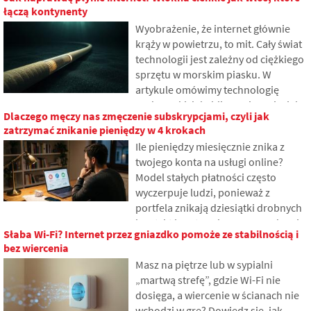
przechowywane w chmurze. Co się z
łączą kontynenty
nimi stanie po śmierci i kto uzyska
Wyobrażenie, że internet głównie
do nich dostęp? W artykule
krąży w powietrzu, to mit. Cały świat
przyjrzymy się, jak działa cyfrowe
technologii jest zależny od ciężkiego
dziedzictwo, dlaczego spadkobiercy
sprzętu w morskim piasku. W
mogą mieć problemy z danymi i jak
artykule omówimy technologię
wprowadzić porządek w śladzie
podmorskich kabli. Dowiesz się, jak
online już dzisiaj.
Dlaczego męczy nas zmęczenie subskrypcjami, czyli jak
działają włókna optyczne, co wiąże
zatrzymać znikanie pieniędzy w 4 krokach
się z ich układaniem z pokładów
Ile pieniędzy miesięcznie znika z
statków i jak z głębin oceanów stały
twojego konta na usługi online?
się polem geopolitycznych potyczek.
Model stałych płatności często
wyczerpuje ludzi, ponieważ z
portfela znikają dziesiątki drobnych
kwot, które stopniowo gromadzą się
Słaba Wi-Fi? Internet przez gniazdko pomoże ze stabilnością i
w nieoczekiwanie wysokie sumy. W
bez wiercenia
tekście opieramy się na świeżych
Masz na piętrze lub w sypialni
danych z roku 2026, pokazujemy
„martwą strefę”, gdzie Wi-Fi nie
przepaść między naszymi
dosięga, a wiercenie w ścianach nie
szacunkami a rzeczywistością i
wchodzi w grę? Dowiedz się, jak