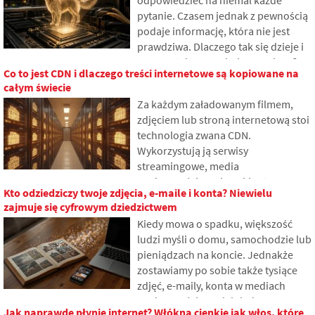
pytanie. Czasem jednak z pewnością
podaje informację, która nie jest
prawdziwa. Dlaczego tak się dzieje i
czym są tak zwane halucynacje AI? W
Co to jest CDN i dlaczego treści internetowe są kopiowane na
artykule wyjaśniamy, jak działają
całym świecie
wielkie modele językowe, dlaczego
Za każdym załadowanym filmem,
czasami generują nieprawdziwe
zdjęciem lub stroną internetową stoi
odpowiedzi oraz jak programiści
technologia zwana CDN.
starają się stopniowo ograniczać ten
Wykorzystują ją serwisy
problem.
streamingowe, media
społecznościowe i zwykłe strony
Kto odziedziczy twoje zdjęcia, e-maile i konta? Niewielu
internetowe, mimo że wiele osób o
zajmuje się cyfrowym dziedzictwem
niej nigdy nie słyszało. W artykule
Kiedy mowa o spadku, większość
wyjaśnimy, co oznacza ten skrót, jak
ludzi myśli o domu, samochodzie lub
działa, dlaczego treści internetowe
pieniądzach na koncie. Jednakże
są przechowywane w różnych
zostawiamy po sobie także tysiące
miejscach na świecie i dlaczego
zdjęć, e-maily, konta w mediach
współczesny internet trudno się bez
społecznościowych lub dane
niej obejdzie.
Jak naprawdę płynie internet? Włókna cienkie jak włos, które