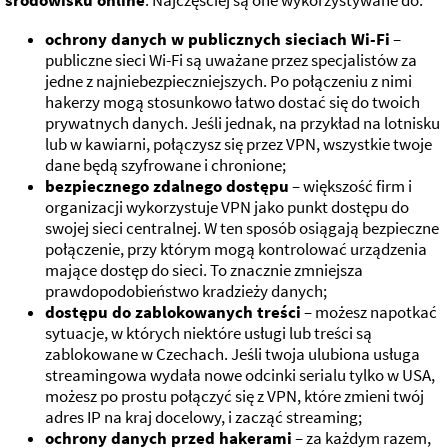
środowisku online
. Najczęściej są one wykorzystywane do:
ochrony danych w publicznych sieciach Wi-Fi
–
publiczne sieci Wi-Fi są uważane przez specjalistów za
jedne z najniebezpieczniejszych. Po połączeniu z nimi
hakerzy mogą stosunkowo łatwo dostać się do twoich
prywatnych danych. Jeśli jednak, na przykład na lotnisku
lub w kawiarni, połączysz się przez VPN, wszystkie twoje
dane będą szyfrowane i chronione;
bezpiecznego zdalnego dostępu
– większość firm i
organizacji wykorzystuje VPN jako punkt dostępu do
swojej sieci centralnej. W ten sposób osiągają bezpieczne
połączenie, przy którym mogą kontrolować urządzenia
mające dostęp do sieci. To znacznie zmniejsza
prawdopodobieństwo kradzieży danych;
dostępu do zablokowanych treści
– możesz napotkać
sytuacje, w których niektóre usługi lub treści są
zablokowane w Czechach. Jeśli twoja ulubiona usługa
streamingowa wydała nowe odcinki serialu tylko w USA,
możesz po prostu połączyć się z VPN, które zmieni twój
adres IP na kraj docelowy, i zacząć streaming;
ochrony danych przed hakerami
– za każdym razem,