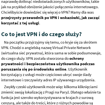
naprawdę dotknąć niedoświadczonych użytkowników, takie
jak na przykład obniżenie jakości połączenia internetowego.
Chcielibyście dowiedzieć się więcej o VPN? Mamy dla was
przejrzysty przewodnik po VPN i wskazówki, jak zacząć
korzystać z tej usługi
.
Co to jest VPN i do czego służy?
Na początku przyjrzyjmy się temu, co kryje się za skrótem
VPN. Chodzi o angielską nazwę Virtual Private Network
(wirtualna sieć prywatna), która sama w sobie podsumowuje,
do czego służy. VPN została stworzona do
ochrony
prywatności i bezpieczeństwa użytkownika podczas
poruszania się po środowisku online
. Użytkownik
korzystający z usługi może częściowo ukryć swoje ślady
internetowe i rzeczywisty adres IP używanego urządzenia.
Zwykły czeski użytkownik może więc kilkoma kliknięciami
zmienić swoją lokalizację z Pragi na Paryż. Dlatego właśnie ta
funkcja jest szeroko wykorzystywana w krajach z surową
cenzurą, ale także do treści, które z różnych powodów są