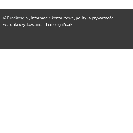
światłowodowego
gier, jakie korzyści i
do domu i jakie
ograniczenia
urządzenia będziesz
© Predkosc.pl,
informacje kontaktowe
,
polityka prywatności i
przynosi oraz które
potrzebować, aby
warunki użytkowania
Theme light/dark
usługi dziś
wszystko działało,
wyznaczają
jak powinno.
kierunek. A
najważniejsze: czy
rzeczywiście mogą
zagrozić klasycznym
konsolom?