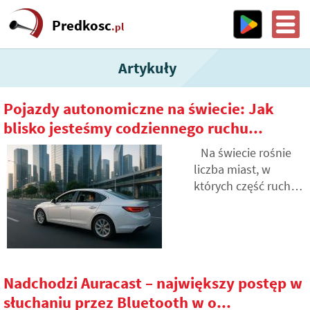
Predkosc
.pl
Artykuły
Pojazdy autonomiczne na świecie: Jak
blisko jesteśmy codziennego ruchu...
Na świecie rośnie
liczba miast, w
których część ruchu
odbywa się dzięki
pojazdom
autonomicznym. Nie
wszędzie jednak
działają one równie
Nadchodzi Auracast – największy postęp w
niezawodnie, a
słuchaniu przez Bluetooth w o...
różnice między