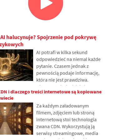
 AI halucynuje? Spojrzenie pod pokrywę
ęzykowych
AI potrafi w kilka sekund
odpowiedzieć na niemal każde
pytanie. Czasem jednak z
pewnością podaje informację,
która nie jest prawdziwa.
Dlaczego tak się dzieje i czym
 CDN i dlaczego treści internetowe są kopiowane
są tak zwane halucynacje AI? W
wiecie
artykule wyjaśniamy, jak
Za każdym załadowanym
działają wielkie modele
filmem, zdjęciem lub stroną
językowe, dlaczego czasami
internetową stoi technologia
generują nieprawdziwe
zwana CDN. Wykorzystują ją
odpowiedzi oraz jak
serwisy streamingowe, media
programiści starają się
społecznościowe i zwykłe