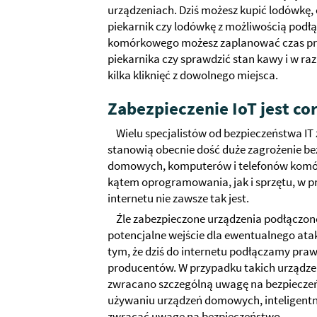
urządzeniach. Dziś możesz kupić lodówkę, 
piekarnik czy lodówkę z możliwością podł
komórkowego możesz zaplanować czas pran
piekarnika czy sprawdzić stan kawy i w ra
kilka kliknięć z dowolnego miejsca.
Zabezpieczenie IoT jest c
Wielu specjalistów od bezpieczeństwa IT
stanowią obecnie dość duże zagrożenie be
domowych, komputerów i telefonów komó
kątem oprogramowania, jak i sprzętu, w p
internetu nie zawsze tak jest.
Źle zabezpieczone urządzenia podłączon
potencjalne wejście dla ewentualnego ata
tym, że dziś do internetu podłączamy praw
producentów. W przypadku takich urządzeń
zwracano szczególną uwagę na bezpieczeńs
używaniu urządzeń domowych, inteligentn
zwracać uwagę na bezpieczeństwo.