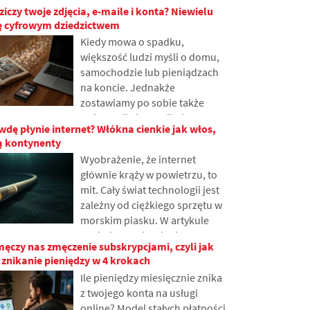
stopniowo ograniczać ten
ziczy twoje zdjęcia, e-maile i konta? Niewielu
strony internetowe, mimo że
problem.
ię cyfrowym dziedzictwem
wiele osób o niej nigdy nie
Kiedy mowa o spadku,
słyszało. W artykule wyjaśnimy,
większość ludzi myśli o domu,
co oznacza ten skrót, jak
samochodzie lub pieniądzach
działa, dlaczego treści
na koncie. Jednakże
internetowe są
zostawiamy po sobie także
przechowywane w różnych
tysiące zdjęć, e-maily, konta w
miejscach na świecie i dlaczego
dę płynie internet? Włókna cienkie jak włos,
mediach społecznościowych
współczesny internet trudno
ą kontynenty
lub dane przechowywane w
się bez niej obejdzie.
Wyobrażenie, że internet
chmurze. Co się z nimi stanie
głównie krąży w powietrzu, to
po śmierci i kto uzyska do nich
mit. Cały świat technologii jest
dostęp? W artykule przyjrzymy
zależny od ciężkiego sprzętu w
się, jak działa cyfrowe
morskim piasku. W artykule
dziedzictwo, dlaczego
omówimy technologię
spadkobiercy mogą mieć
ęczy nas zmęczenie subskrypcjami, czyli jak
podmorskich kabli. Dowiesz
problemy z danymi i jak
znikanie pieniędzy w 4 krokach
się, jak działają włókna
wprowadzić porządek w
Ile pieniędzy miesięcznie znika
optyczne, co wiąże się z ich
śladzie online już dzisiaj.
z twojego konta na usługi
układaniem z pokładów
online? Model stałych płatności