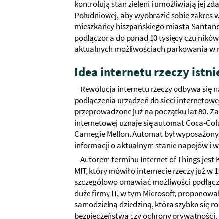
kontrolują stan zieleni i umożliwiają jej z
Południowej, aby wyobrazić sobie zakres w
mieszkańcy hiszpańskiego miasta Santande
podłączona do ponad 10 tysięcy czujników.
aktualnych możliwościach parkowania w m
Idea internetu rzeczy istnie
Rewolucja internetu rzeczy odbywa się na
podłączenia urządzeń do sieci internetowej 
przeprowadzone już na początku lat 80. Za
internetowej uznaje się automat Coca-Col
Carnegie Mellon. Automat był wyposażony 
informacji o aktualnym stanie napojów i 
Autorem terminu Internet of Things jest 
MIT, który mówił o internecie rzeczy już w
szczegółowo omawiać możliwości podłączen
duże firmy IT, w tym Microsoft, proponował
samodzielną dziedziną, która szybko się r
bezpieczeństwa czy ochrony prywatności.