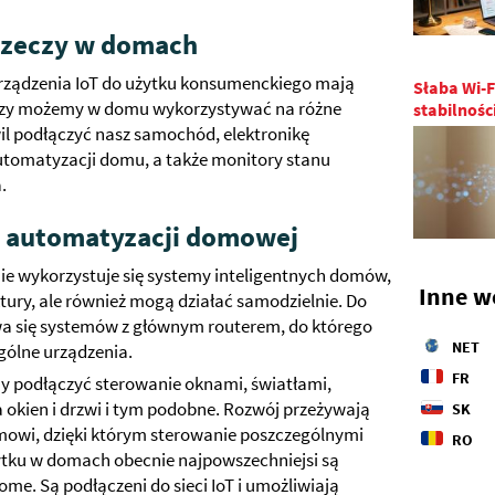
 rzeczy w domach
 urządzenia IoT do użytku konsumenckiego mają
Słaba Wi-F
zeczy możemy w domu wykorzystywać na różne
stabilnośc
il podłączyć nasz samochód, elektronikę
utomatyzacji domu, a także monitory stanu
.
o automatyzacji domowej
ie wykorzystuje się systemy inteligentnych domów,
Inne w
ktury, ale również mogą działać samodzielnie. Do
 się systemów z głównym routerem, do którego
NET
ególne urządzenia.
FR
 podłączyć sterowanie oknami, światłami,
 okien i drzwi i tym podobne. Rozwój przeżywają
SK
omowi, dzięki którym sterowanie poszczególnymi
RO
użytku w domach obecnie najpowszechniejsi są
me. Są podłączeni do sieci IoT i umożliwiają