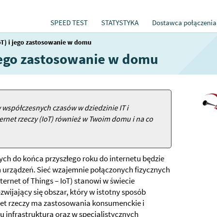
SPEED TEST
STATYSTYKA
Dostawca połączenia
IoT) i jego zastosowanie w domu
i jego zastosowanie w domu
 współczesnych czasów w dziedzinie IT i
ternet rzeczy (IoT) również w Twoim domu i na co
h do końca przyszłego roku do internetu będzie
 urządzeń. Sieć wzajemnie połączonych fizycznych
ternet of Things – IoT) stanowi w świecie
wijający się obszar, który w istotny sposób
net rzeczy ma zastosowania konsumenckie i
u infrastrukturą oraz w specjalistycznych