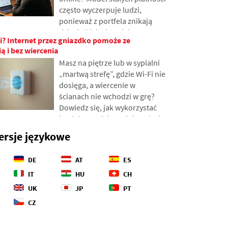
statków i jak z głębin oceanów
często wyczerpuje ludzi,
stały się polem
ponieważ z portfela znikają
geopolitycznych potyczek.
dziesiątki drobnych kwot,
i? Internet przez gniazdko pomoże ze
które stopniowo gromadzą się
ią i bez wiercenia
w nieoczekiwanie wysokie
Masz na piętrze lub w sypialni
sumy. W tekście opieramy się
„martwą strefę”, gdzie Wi-Fi nie
na świeżych danych z roku
dosięga, a wiercenie w
2026, pokazujemy przepaść
ścianach nie wchodzi w grę?
między naszymi szacunkami a
Dowiedz się, jak wykorzystać
rzeczywistością i proponujemy
istniejące w ścianach instalacje
cztery konkretne kroki, jak
elektryczne do przesyłania
lepiej kontrolować swoje
ersje językowe
internetu przez sieć
wydatki.
elektryczną. W artykule
DE
AT
ES
pokażemy, jak działa
nowoczesny adapter
IT
HU
CH
powerline, dlaczego radzi
UK
JP
PT
sobie ze strumieniowaniem 4K
CZ
i grami oraz na co zwrócić
uwagę przy starszych