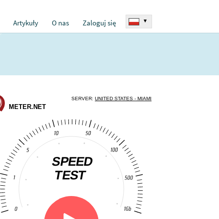
▾
Artykuły
O nas
Zaloguj się