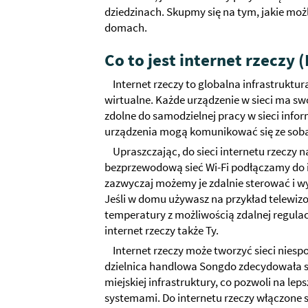
dziedzinach. Skupmy się na tym, jakie moż
domach.
Co to jest internet rzeczy (
Internet rzeczy to globalna infrastruktur
wirtualne. Każde urządzenie w sieci ma swo
zdolne do samodzielnej pracy w sieci info
urządzenia mogą komunikować się ze sobą
Upraszczając, do sieci internetu rzeczy n
bezprzewodową sieć Wi-Fi podłączamy do i
zazwyczaj możemy je zdalnie sterować i wy
Jeśli w domu używasz na przykład telewizo
temperatury z możliwością zdalnej regulacj
internet rzeczy także Ty.
Internet rzeczy może tworzyć sieci nies
dzielnica handlowa Songdo zdecydowała si
miejskiej infrastruktury, co pozwoli na le
systemami. Do internetu rzeczy włączone s