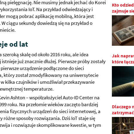
dalną pielęgnację. Nie musimy jednak jechać do Korei
Kto odzied
ykorzystania IoT. Na przykład odwiedzający i
zajmuje s
r mogą pobrać aplikację mobilną, która jest
 W ciągu sekundy dowiedzą się na przykład o
ieście.
je od lat
 szeroką skalę od około 2016 roku, ale idea
Jak napraw
istnieje już znacznie dłużej. Pierwsze próby zostały
które łącz
 pierwsze urządzenie podłączone do sieci
a, który został zmodyfikowany na uniwersytecie
w kilka czujników i umożliwiał przekazywanie
wewnętrznej temperaturze.
Kevin Ashton – współzałożyciel Auto-ID Center na
 1999 roku. Na przełomie wieków zaczęto bardziej
Dlaczego m
ia fizycznych urządzeń do sieci internetowej, a
zatrzymać 
y różne sposoby rozwiązania. Dziś IoT staje się
ozwija i rozwiązuje skomplikowane kwestie, w tym