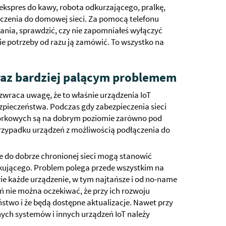
ekspres do kawy, robota odkurzającego, pralkę,
ączenia do domowej sieci. Za pomocą telefonu
ia, sprawdzić, czy nie zapomniałeś wyłączyć
zie potrzeby od razu ją zamówić. To wszystko na
oraz bardziej palącym problemem
 zwraca uwagę, że to właśnie urządzenia IoT
zpieczeństwa. Podczas gdy zabezpieczenia sieci
rkowych są na dobrym poziomie zarówno pod
rzypadku urządzeń z możliwością podłączenia do
e do dobrze chronionej sieci mogą stanowić
kującego. Problem polega przede wszystkim na
ie każde urządzenie, w tym najtańsze i od no-name
 nie można oczekiwać, że przy ich rozwoju
two i że będą dostępne aktualizacje. Nawet przy
ych systemów i innych urządzeń IoT należy