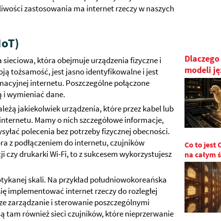
liwości zastosowania ma internet rzeczy w naszych
IoT)
Dlaczego
a sieciowa, która obejmuje urządzenia fizyczne i
modeli j
ją tożsamość, jest jasno identyfikowalne i jest
rmacyjnej internetu. Poszczególne połączone
 i wymieniać dane.
ależą jakiekolwiek urządzenia, które przez kabel lub
nternetu. Mamy o nich szczegółowe informacje,
syłać polecenia bez potrzeby fizycznej obecności.
ra z podłączeniem do internetu, czujników
Co to jest
i czy drukarki Wi-Fi, to z sukcesem wykorzystujesz
na całym ś
potykanej skali. Na przykład południowokoreańska
ę implementować internet rzeczy do rozległej
psze zarządzanie i sterowanie poszczególnymi
ą tam również sieci czujników, które nieprzerwanie