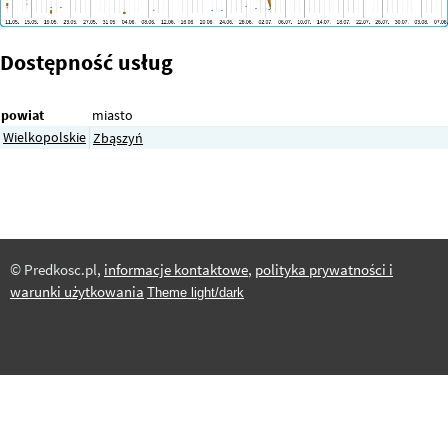
Dostępność usług
powiat
miasto
Wielkopolskie
Zbąszyń
© Predkosc.pl,
informacje kontaktowe
,
polityka prywatności i
warunki użytkowania
Theme light/dark