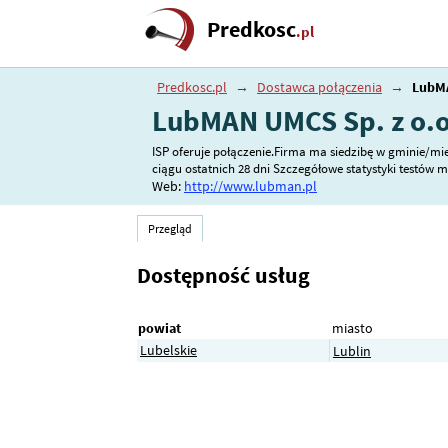
Predkosc
.pl
Predkosc.pl
→
Dostawca połączenia
→
LubMA
LubMAN UMCS Sp. z o.o
ISP oferuje połączenie.Firma ma siedzibę w gminie/mieś
ciągu ostatnich 28 dni Szczegółowe statystyki testów 
Web:
http://www.lubman.pl
Przegląd
Dostępność usług
powiat
miasto
Lubelskie
Lublin