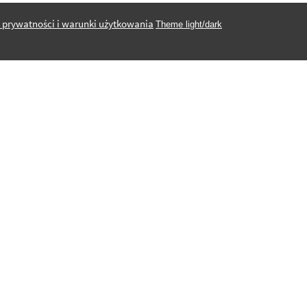
a prywatności i warunki użytkowania
Theme light/dark