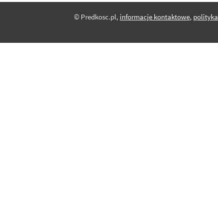
© Predkosc.pl,
informacje kontaktowe
,
polityk