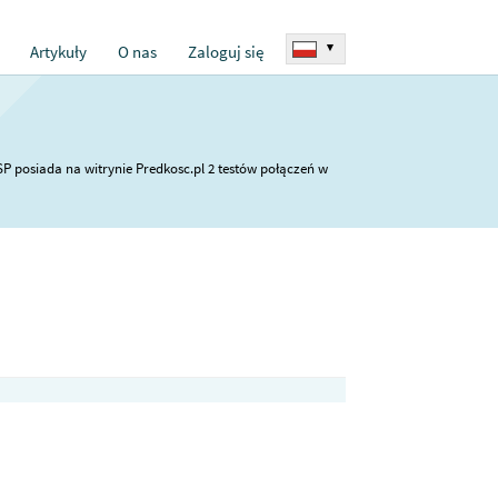
▾
Artykuły
O nas
Zaloguj się
SP posiada na witrynie Predkosc.pl 2 testów połączeń w