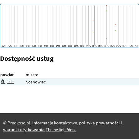
Dostępność usług
powiat
miasto
Śląskie
Sosnowiec
© Predkosc.pl,
informacje kontaktowe
,
polityka prywatności i
warunki użytkowania
Theme light/dark