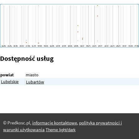
Dostępność usług
powiat
miasto
Lubelskie
Lubartów
© Predkosc.pl,
informacje kontaktowe
,
polityka prywatności i
warunki użytkowania
Theme light/dark