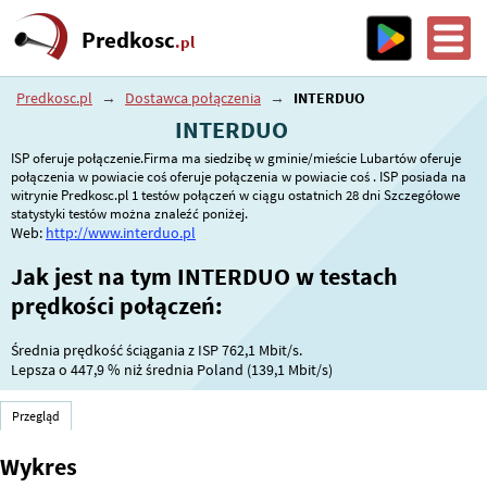
Predkosc
.pl
Predkosc.pl
→
Dostawca połączenia
→
INTERDUO
INTERDUO
ISP oferuje połączenie.Firma ma siedzibę w gminie/mieście Lubartów oferuje
połączenia w powiacie coś oferuje połączenia w powiacie coś . ISP posiada na
witrynie Predkosc.pl 1 testów połączeń w ciągu ostatnich 28 dni Szczegółowe
statystyki testów można znaleźć poniżej.
Web:
http://www.interduo.pl
Jak jest na tym INTERDUO w testach
prędkości połączeń:
Średnia prędkość ściągania z ISP 762,1 Mbit/s.
Lepsza o
447,9 %
niż średnia Poland (139,1 Mbit/s)
Przegląd
Wykres