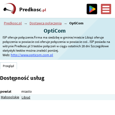
Predkosc
.pl
Predkosc.pl
→
Dostawca połączenia
→
OptiCom
OptiCom
ISP oferuje połączenie.Firma ma siedzibę w gminie/mieście Libiąż oferuje
połączenia w powiacie coś oferuje połączenia w powiacie coś . ISP posiada na
witrynie Predkosc.pl 3 testów połączeń w ciągu ostatnich 28 dni Szczegółowe
statystyki testów można znaleźć poniżej.
Web:
http://www.opticom.com.pl
Przegląd
Dostępność usług
powiat
miasto
Małopolskie
Libiąż