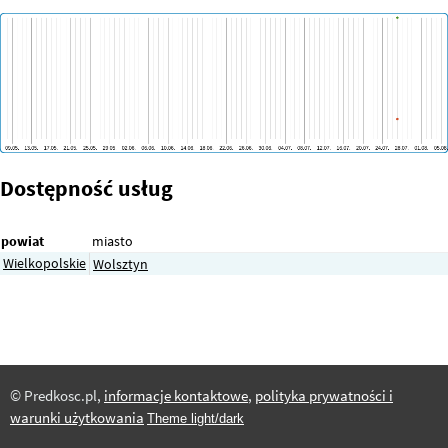
Dostępność usług
powiat
miasto
Wielkopolskie
Wolsztyn
© Predkosc.pl,
informacje kontaktowe
,
polityka prywatności i
warunki użytkowania
Theme light/dark