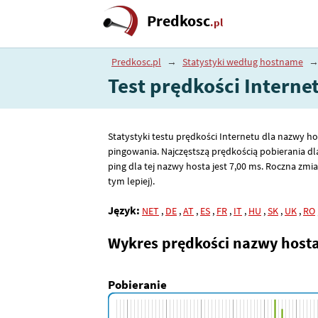
Predkosc
.pl
Predkosc.pl
→
Statystyki według hostname
Test prędkości Interne
Statystyki testu prędkości Internetu dla nazwy ho
pingowania. Najczęstszą prędkością pobierania dla
ping dla tej nazwy hosta jest 7
,00
ms. Roczna zmian
tym lepiej).
Język:
NET
,
DE
,
AT
,
ES
,
FR
,
IT
,
HU
,
SK
,
UK
,
RO
Wykres prędkości nazwy host
Pobieranie