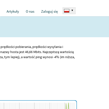
▾
Artykuły
O nas
Zaloguj się
 prędkości pobierania, prędkości wysyłania i
 nazwy hosta jest 46
,66
Mbits. Najczęstszą wartością
 tym lepiej), a wartość ping wynosi -4% (im niższa,