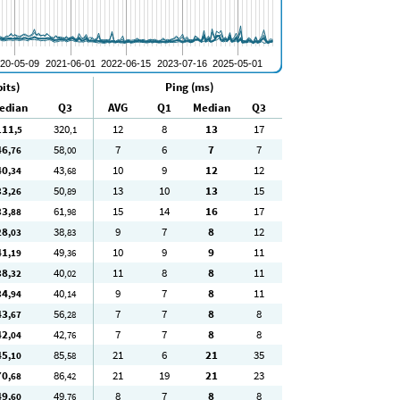
its)
Ping (ms)
edian
Q3
AVG
Q1
Median
Q3
111
320
12
8
13
17
,5
,1
46
58
7
6
7
7
,76
,00
40
43
10
9
12
12
,34
,68
33
50
13
10
13
15
,26
,89
33
61
15
14
16
17
,88
,98
28
38
9
7
8
12
,03
,83
41
49
10
9
9
11
,19
,36
38
40
11
8
8
11
,32
,02
34
40
9
7
8
11
,94
,14
43
56
7
7
8
8
,67
,28
42
42
7
7
8
8
,04
,76
45
85
21
6
21
35
,10
,58
70
86
21
19
21
23
,68
,42
49
49
8
7
8
8
,60
,76