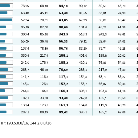
73
68
84
90
50
43
,95
,10
,18
,12
,53
,78
63
45
63
81
33
24
,48
,41
,48
,55
,01
,90
52
28
43
67
36
18
,94
,01
,05
,99
,88
,47
95
82
88
101
43
41
,10
,08
,60
,6
,25
,96
300
85
342
518
242
49
,4
,98
,9
,3
,3
,61
55
36
66
79
32
24
,09
,48
,33
,32
,64
,01
137
78
86
88
73
48
,4
,50
,76
,20
,74
,23
330
217
288
401
199
20
,4
,4
,1
,0
,8
,02
242
176
185
410
76
54
,0
,7
,2
,1
,85
,53
263
46
70
288
217
47
,7
,30
,69
,1
,9
,89
141
116
117
154
63
38
,7
,3
,1
,8
,73
,27
145
126
152
153
66
39
,5
,0
,2
,7
,07
,46
244
144
160
303
103
41
,6
,0
,3
,1
,4
,14
182
33
93
242
155
19
,1
,60
,48
,0
,1
,50
138
123
161
164
119
40
,4
,5
,3
,8
,9
,70
287
80
89
395
185
42
,1
,19
,42
,1
,2
,86
P: 193.5.0.0/16, 144.2.0.0/16