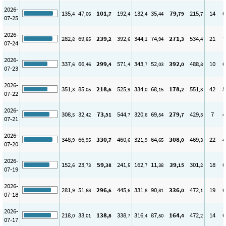
2026-
135
47
101
192
132
35
79
215
14
6
,4
,06
,7
,4
,4
,44
,79
,7
07-25
2026-
282
69
239
392
344
74
271
534
21
7
,8
,85
,2
,6
,1
,94
,3
,4
07-24
2026-
337
66
299
571
343
52
392
488
10
6
,6
,46
,4
,4
,7
,03
,0
,8
07-23
2026-
351
85
218
525
334
68
178
551
42
5
,3
,05
,6
,9
,0
,15
,2
,3
07-22
2026-
308
32
73
544
320
69
279
429
7
4
,5
,42
,51
,7
,6
,54
,7
,3
07-21
2026-
348
66
330
460
321
64
308
469
22
4
,9
,95
,7
,6
,9
,65
,0
,3
07-20
2026-
152
23
59
241
162
11
39
301
18
6
,6
,73
,38
,5
,7
,38
,15
,2
07-19
2026-
281
51
296
445
331
90
336
472
19
6
,9
,68
,6
,6
,8
,81
,0
,1
07-18
2026-
218
33
138
338
316
87
164
472
14
6
,0
,01
,8
,7
,4
,50
,4
,2
07-17