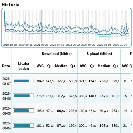
Historia
Download (Mbits)
Upload (Mbits)
P
Liczba
Data
AVG
Q1
Median
Q3
AVG
Q1
Median
Q3
AVG
Q
badań
2026-
304
147
327
505
321
134
266
529
8
5
,0
,9
,7
,9
,1
,3
,6
,8
08-07
2026-
275
131
312
373
339
140
382
401
15
5
,2
,4
,2
,5
,4
,4
,5
,5
08-06
2026-
193
47
80
298
160
48
91
263
14
6
,3
,67
,52
,9
,8
,62
,72
,8
08-05
2026-
181
52
87
190
200
49
105
350
21
7
,2
,13
,20
,4
,1
,85
,5
,7
08-04