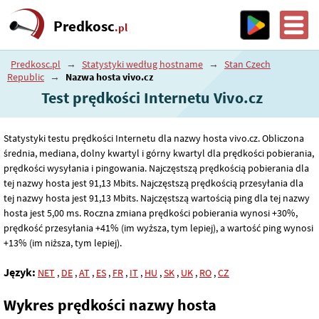
Predkosc
.pl
Predkosc.pl
→
Statystyki według hostname
→
Stan Czech
Republic
→
Nazwa hosta vivo.cz
Test prędkości Internetu Vivo.cz
Statystyki testu prędkości Internetu dla nazwy hosta vivo.cz. Obliczona
średnia, mediana, dolny kwartyl i górny kwartyl dla prędkości pobierania,
prędkości wysyłania i pingowania. Najczęstszą prędkością pobierania dla
tej nazwy hosta jest 91
,13
Mbits. Najczęstszą prędkością przesyłania dla
tej nazwy hosta jest 91
,13
Mbits. Najczęstszą wartością ping dla tej nazwy
hosta jest 5
,00
ms. Roczna zmiana prędkości pobierania wynosi +30%,
prędkość przesyłania +41% (im wyższa, tym lepiej), a wartość ping wynosi
+13% (im niższa, tym lepiej).
Język:
NET
,
DE
,
AT
,
ES
,
FR
,
IT
,
HU
,
SK
,
UK
,
RO
,
CZ
Wykres prędkości nazwy hosta