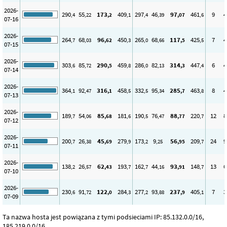
2026-
290
55
173
409
297
46
97
461
9
4
,4
,22
,2
,1
,4
,39
,07
,6
07-16
2026-
264
68
96
450
265
68
117
425
7
4
,7
,03
,62
,3
,0
,66
,5
,5
07-15
2026-
303
85
290
459
286
82
314
447
6
4
,6
,72
,5
,8
,0
,13
,3
,4
07-14
2026-
364
92
316
458
332
95
285
463
8
4
,1
,47
,1
,5
,5
,34
,7
,8
07-13
2026-
189
54
85
181
190
76
88
220
12
8
,7
,06
,68
,6
,5
,47
,77
,7
07-12
2026-
200
26
45
279
173
9
56
209
24
9
,7
,38
,69
,9
,2
,25
,95
,7
07-11
2026-
138
26
62
193
162
44
93
148
13
6
,2
,57
,43
,7
,7
,16
,91
,7
07-10
2026-
230
91
122
284
277
93
237
405
7
3
,6
,72
,0
,3
,2
,88
,9
,1
07-09
Ta nazwa hosta jest powiązana z tymi podsieciami IP: 85.132.0.0/16,
185.219.0.0/16