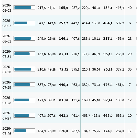
2026-
217
41
165
287
229
46
154
416
40
6
,5
,17
,0
,2
,5
,68
,1
,4
08-03
2026-
341
143
257
442
414
156
464
587
6
5
,1
,5
,7
,1
,4
,8
,1
,2
08-02
2026-
249
26
146
407
283
10
217
459
28
5
,0
,95
,1
,5
,5
,72
,2
,9
08-01
2026-
137
46
82
220
171
46
95
266
29
7
,6
,36
,13
,1
,6
,99
,15
,3
07-31
2026-
210
49
73
375
210
36
75
387
35
6
,8
,28
,52
,3
,3
,26
,19
,2
07-30
2026-
357
75
440
463
332
73
426
461
7
6
,5
,90
,3
,3
,6
,23
,6
,6
07-29
2026-
171
39
81
131
169
45
92
133
12
7
,9
,11
,50
,4
,5
,10
,42
,0
07-28
2026-
407
207
441
461
468
418
465
639
10
7
,3
,5
,3
,4
,7
,8
,0
,3
07-27
2026-
184
73
176
287
184
75
124
234
17
1
,9
,38
,0
,5
,7
,25
,9
,3
07-26