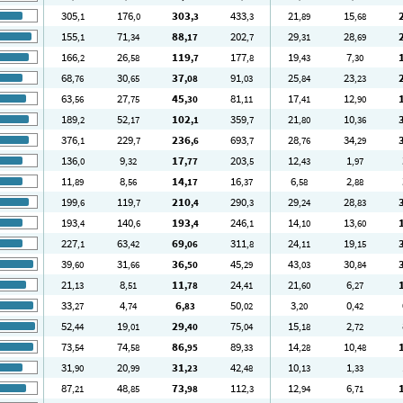
305
176
303
433
21
15
,1
,0
,3
,3
,89
,68
155
71
88
202
29
28
,1
,34
,17
,7
,31
,69
166
26
119
177
19
7
,2
,58
,7
,8
,43
,30
68
30
37
91
25
23
,76
,65
,08
,03
,84
,23
63
27
45
81
17
12
,56
,75
,30
,11
,41
,90
189
52
102
359
21
10
,2
,17
,1
,7
,80
,36
376
229
236
693
28
34
,1
,7
,6
,7
,76
,29
136
9
17
203
12
1
,0
,32
,77
,5
,43
,97
11
8
14
16
6
2
,89
,56
,17
,37
,58
,88
199
119
210
290
29
28
,6
,7
,4
,3
,24
,83
193
140
193
246
14
13
,4
,6
,4
,1
,10
,60
227
63
69
311
24
19
,1
,42
,06
,8
,11
,15
39
31
36
45
43
30
,60
,66
,50
,29
,03
,84
21
8
11
24
21
6
,13
,51
,78
,41
,60
,27
33
4
6
50
3
0
,27
,74
,83
,02
,20
,42
52
19
29
75
15
2
,44
,01
,40
,04
,18
,72
73
74
86
89
14
10
,54
,58
,95
,33
,28
,48
31
20
31
42
10
1
,90
,99
,23
,48
,13
,33
87
48
73
112
12
6
,21
,85
,98
,3
,94
,71