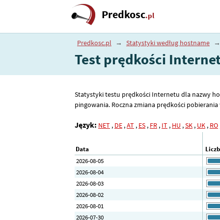
Predkosc
.pl
Predkosc.pl
→
Statystyki według hostname
Test prędkości Interne
Statystyki testu prędkości Internetu dla nazwy ho
pingowania. Roczna zmiana prędkości pobierania w
Język:
NET
,
DE
,
AT
,
ES
,
FR
,
IT
,
HU
,
SK
,
UK
,
RO
Data
Licz
2026-08-05
2026-08-04
2026-08-03
2026-08-02
2026-08-01
2026-07-30