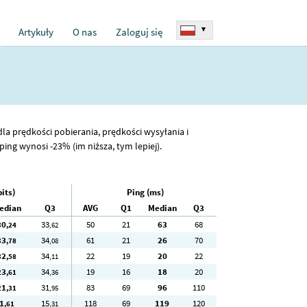
▾
Artykuły
O nas
Zaloguj się
dla prędkości pobierania, prędkości wysyłania i
ing wynosi -23% (im niższa, tym lepiej).
its)
Ping (ms)
edian
Q3
AVG
Q1
Median
Q3
30
33
50
21
63
68
,24
,62
33
34
61
21
26
70
,78
,08
32
34
22
19
20
22
,58
,11
23
34
19
16
18
20
,61
,36
21
31
83
69
96
110
,31
,95
1
15
118
69
119
120
,61
,31