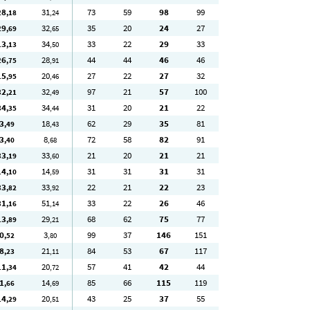
28
31
73
59
98
99
,18
,24
29
32
35
20
24
27
,69
,65
13
34
33
22
29
33
,13
,50
26
28
44
44
46
46
,75
,91
15
20
27
22
27
32
,95
,46
32
32
97
21
57
100
,21
,49
34
34
31
20
21
22
,35
,44
3
18
62
29
35
81
,49
,43
3
8
72
58
82
91
,40
,68
33
33
21
20
21
21
,19
,60
14
14
31
31
31
31
,10
,59
33
33
22
21
22
23
,82
,92
31
51
33
22
26
46
,16
,14
13
29
68
62
75
77
,89
,21
0
3
99
37
146
151
,52
,80
8
21
84
53
67
117
,23
,11
11
20
57
41
42
44
,34
,72
1
14
85
66
115
119
,66
,69
14
20
43
25
37
55
,29
,51