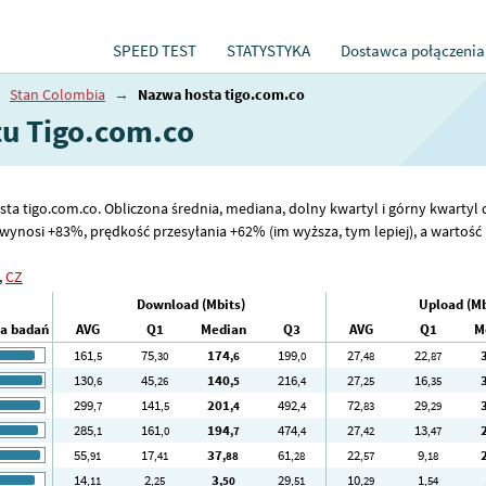
SPEED TEST
STATYSTYKA
Dostawca połączenia
→
Stan Colombia
→
Nazwa hosta tigo.com.co
tu Tigo.com.co
sta tigo.com.co. Obliczona średnia, mediana, dolny kwartyl i górny kwartyl 
ynosi +83%, prędkość przesyłania +62% (im wyższa, tym lepiej), a wartość p
,
CZ
Download (Mbits)
Upload (Mb
ba badań
AVG
Q1
Median
Q3
AVG
Q1
M
161
75
174
199
27
22
,5
,30
,6
,0
,48
,87
130
45
140
216
27
16
,6
,26
,5
,4
,25
,35
299
141
201
492
72
29
,7
,5
,4
,4
,83
,29
285
161
194
474
27
13
,1
,0
,7
,4
,42
,47
55
17
37
61
22
9
,91
,41
,88
,28
,57
,18
14
2
3
29
10
1
,11
,25
,50
,51
,29
,54