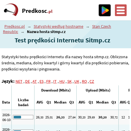
Predkosc
.pl
Predkosc.pl
→
Statystyki według hostname
→
Stan Czech
Republic
→
Nazwa hosta sitmp.cz
Test prędkości Internetu Sitmp.cz
Statystyki testu prędkości Internetu dla nazwy hosta sitmp.cz. Obliczona
średnia, mediana, dolny kwartyl i górny kwartyl dla prędkości pobierania,
prędkości wysyłania i pingowania.
Język:
NET
,
DE
,
AT
,
ES
,
FR
,
IT
,
HU
,
SK
,
UK
,
RO
,
CZ
Download (Mbits)
Upload (Mbits)
P
Liczba
Data
AVG
Q1
Median
Q3
AVG
Q1
Median
Q3
AVG
Q
badań
2026-
26
25
26
27
30
29
30
30
12
1
,33
,01
,33
,64
,20
,69
,20
,72
06-10
2026-