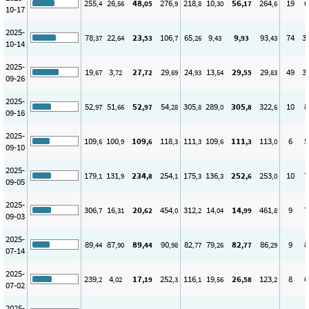
255
26
48
276
218
10
56
264
19
6
,4
,56
,05
,9
,8
,30
,17
,6
10-17
2025-
78
22
23
106
65
9
9
93
74
3
,37
,64
,53
,7
,26
,43
,93
,43
10-14
2025-
19
3
27
29
24
13
29
29
49
3
,67
,72
,72
,69
,93
,54
,55
,83
09-26
2025-
52
51
52
54
305
289
305
322
10
8
,97
,66
,97
,28
,8
,0
,8
,6
09-16
2025-
109
100
109
118
111
109
111
113
6
5
,6
,9
,6
,3
,3
,6
,3
,0
09-10
2025-
179
131
234
254
175
136
252
253
10
7
,1
,9
,8
,1
,3
,3
,6
,0
09-05
2025-
306
16
20
454
312
14
14
461
9
7
,7
,31
,62
,0
,2
,04
,99
,8
09-03
2025-
89
87
89
90
82
79
82
86
9
8
,44
,90
,44
,98
,77
,26
,77
,29
07-14
2025-
239
4
17
252
116
19
26
123
8
6
,2
,02
,19
,3
,1
,56
,58
,2
07-02
2025-