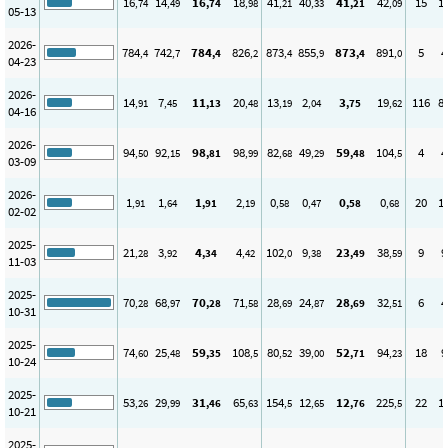
16
14
16
18
41
40
41
42
15
1
,74
,49
,74
,98
,21
,33
,21
,09
05-13
2026-
784
742
784
826
873
855
873
891
5
4
,4
,7
,4
,2
,4
,9
,4
,0
04-23
2026-
14
7
11
20
13
2
3
19
116
8
,91
,45
,13
,48
,19
,04
,75
,62
04-16
2026-
94
92
98
98
82
49
59
104
4
4
,50
,15
,81
,99
,68
,29
,48
,5
03-09
2026-
1
1
1
2
0
0
0
0
20
1
,91
,64
,91
,19
,58
,47
,58
,68
02-02
2025-
21
3
4
4
102
9
23
38
9
9
,28
,92
,34
,42
,0
,38
,49
,59
11-03
2025-
70
68
70
71
28
24
28
32
6
4
,28
,97
,28
,58
,69
,87
,69
,51
10-31
2025-
74
25
59
108
80
39
52
94
18
9
,60
,48
,35
,5
,52
,00
,71
,23
10-24
2025-
53
29
31
65
154
12
12
225
22
1
,26
,99
,46
,63
,5
,65
,76
,5
10-21
2025-