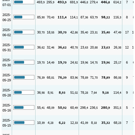
493
295
493
691
446
279
446
614
7
6
,9
,9
,9
,9
,8
,4
,8
,2
07-01
2025-
85
70
111
114
87
63
98
116
8
8
,90
,43
,4
,1
,36
,79
,12
,3
06-25
2025-
30
18
30
42
35
23
35
47
17
1
,70
,55
,70
,86
,40
,31
,40
,49
06-02
2025-
36
32
36
40
23
20
23
26
12
1
,62
,46
,62
,78
,63
,88
,63
,38
05-31
2025-
19
14
19
24
19
14
19
25
6
6
,70
,49
,70
,92
,96
,75
,96
,17
05-30
2025-
76
68
76
83
78
71
78
86
9
7
,39
,81
,39
,96
,89
,70
,89
,08
05-29
2025-
36
8
8
51
78
7
9
114
9
8
,98
,91
,93
,02
,28
,64
,18
,4
05-28
2025-
55
48
50
60
298
236
280
351
5
4
,41
,09
,92
,49
,4
,5
,9
,5
05-16
2025-
10
4
6
12
41
8
35
68
7
7
,39
,28
,22
,33
,09
,18
,32
,23
05-15