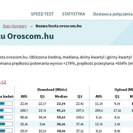
SPEED TEST
STATYSTYKA
Dostawca połączenia
→
Stan Hungary
→
Nazwa hosta oroscom.hu
etu Oroscom.hu
sta oroscom.hu. Obliczona średnia, mediana, dolny kwartyl i górny kwartyl 
miana prędkości pobierania wynosi +179%, prędkość przesyłania +654% (im 
,
CZ
Download (Mbits)
Upload (Mb
ba badań
AVG
Q1
Median
Q3
AVG
Q1
M
22
22
22
22
11
9
,54
,17
,54
,92
,24
,19
200
23
41
297
254
17
,7
,75
,25
,9
,5
,16
98
34
59
143
5
4
,65
,34
,65
,5
,16
,02
25
3
36
37
12
1
,36
,84
,36
,45
,76
,59
29
10
34
37
6
6
,07
,23
,49
,22
,23
,08