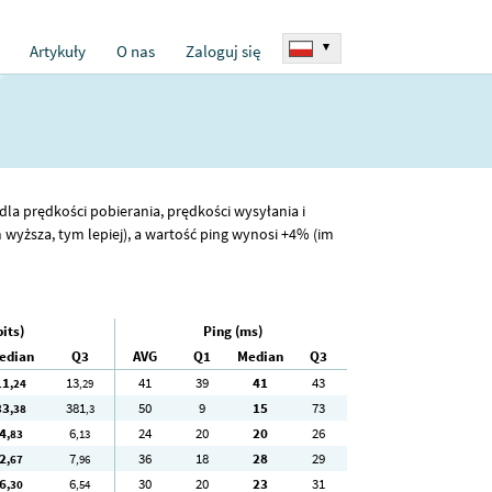
▾
Artykuły
O nas
Zaloguj się
dla prędkości pobierania, prędkości wysyłania i
wyższa, tym lepiej), a wartość ping wynosi +4% (im
its)
Ping (ms)
edian
Q3
AVG
Q1
Median
Q3
11
13
41
39
41
43
,24
,29
33
381
50
9
15
73
,38
,3
4
6
24
20
20
26
,83
,13
2
7
36
18
28
29
,67
,96
6
6
30
20
23
31
,30
,54