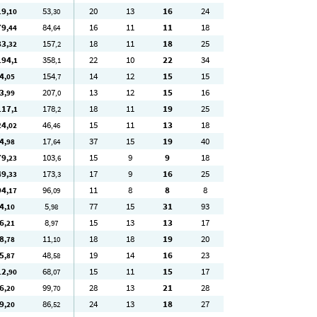
19
53
20
13
16
24
,10
,30
79
84
16
11
11
18
,44
,64
83
157
18
11
18
25
,32
,2
194
358
22
10
22
34
,1
,1
4
154
14
12
15
15
,05
,7
3
207
13
12
15
16
,99
,0
117
178
18
11
19
25
,1
,2
24
46
15
11
13
18
,02
,46
4
17
37
15
19
40
,98
,64
79
103
15
9
9
18
,23
,6
49
173
17
9
16
25
,33
,3
94
96
11
8
8
8
,17
,09
4
5
77
15
31
93
,10
,98
6
8
15
13
13
17
,21
,97
8
11
18
18
19
20
,78
,10
5
48
19
14
16
23
,87
,58
12
68
15
11
15
17
,90
,07
6
99
28
13
21
28
,20
,70
9
86
24
13
18
27
,20
,52