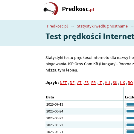
Predkosc
.pl
Predkosc.pl
→
Statystyki według hostname
Test prędkości Intern
Statystyki testu prędkości Internetu dla nazwy ho
pingowania. ISP Oros-Com Kft (Hungary). Roczna z
niższa, tym lepiej).
Język:
NET
,
DE
,
AT
,
ES
,
FR
,
IT
,
HU
,
SK
,
UK
,
RO
Data
Licz
2025-07-13
2025-06-24
2025-06-23
2025-06-22
2025-06-21