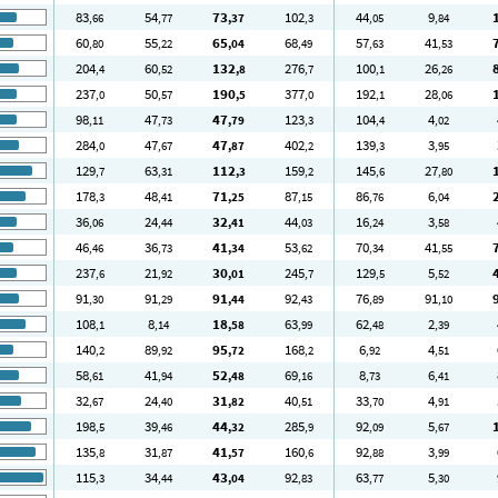
83
54
73
102
44
9
,66
,77
,37
,3
,05
,84
60
55
65
68
57
41
,80
,22
,04
,49
,63
,53
204
60
132
276
100
26
,4
,52
,8
,7
,1
,26
237
50
190
377
192
28
,0
,57
,5
,0
,1
,06
98
47
47
123
104
4
,11
,73
,79
,3
,4
,02
284
47
47
402
139
3
,0
,67
,87
,2
,3
,95
129
63
112
159
145
27
,7
,31
,3
,2
,6
,80
178
48
71
87
86
6
,3
,41
,25
,15
,76
,04
36
24
32
44
16
3
,06
,44
,41
,03
,24
,58
46
36
41
53
70
41
,46
,73
,34
,62
,34
,55
237
21
30
245
129
5
,6
,92
,01
,7
,5
,52
91
91
91
92
76
91
,30
,29
,44
,43
,89
,10
108
8
18
63
62
2
,1
,14
,58
,99
,48
,39
140
89
95
168
6
4
,2
,92
,72
,2
,92
,51
58
41
52
69
8
6
,61
,94
,48
,16
,73
,41
32
24
31
40
33
4
,67
,40
,82
,51
,70
,91
198
39
44
285
92
5
,5
,46
,32
,9
,09
,67
135
31
41
160
92
3
,8
,87
,57
,6
,88
,99
115
34
43
92
63
5
,3
,44
,04
,83
,77
,30