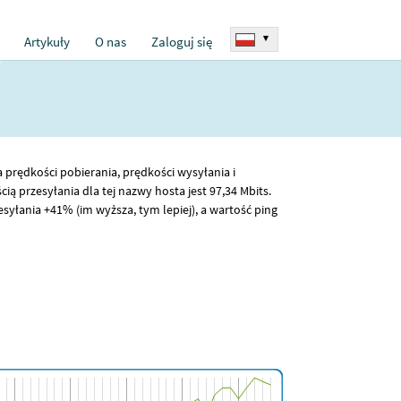
▾
Artykuły
O nas
Zaloguj się
a prędkości pobierania, prędkości wysyłania i
cią przesyłania dla tej nazwy hosta jest 97
,34
Mbits.
yłania +41% (im wyższa, tym lepiej), a wartość ping