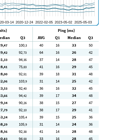
its)
Ping (ms)
edian
Q3
AVG
Q1
Median
Q3
29
100
40
16
33
50
,47
,3
29
92
64
16
26
42
,42
,73
31
94
37
14
28
47
,33
,35
28
75
41
16
29
45
,41
,83
28
92
39
18
31
48
,00
,51
32
103
31
14
25
42
,06
,9
23
92
36
16
32
45
,53
,40
33
94
39
17
34
48
,66
,42
29
90
38
15
27
47
,34
,26
27
92
38
17
29
41
,79
,10
53
105
39
15
25
36
,24
,4
48
105
31
14
24
36
,29
,9
28
92
41
14
28
48
,56
,38
30
94
33
16
28
45
,83
,00