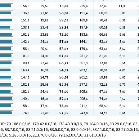
154
29
75
225
72
11
,6
,55
,88
,4
,46
,39
136
21
58
191
60
5
,3
,60
,98
,4
,76
,03
151
19
59
189
70
6
,5
,81
,05
,5
,42
,31
138
23
53
197
60
6
,9
,48
,38
,9
,26
,38
161
23
72
193
66
6
,1
,55
,20
,8
,65
,98
142
24
57
164
63
5
,3
,13
,95
,7
,13
,68
156
20
53
179
63
5
,2
,58
,97
,6
,61
,67
181
24
67
251
81
6
,8
,39
,55
,2
,28
,18
188
22
68
301
73
5
,1
,47
,72
,3
,62
,51
163
16
54
203
70
4
,4
,33
,52
,1
,36
,80
147
24
56
201
59
6
,2
,75
,54
,2
,58
,02
182
28
85
277
72
6
,5
,03
,76
,3
,13
,77
182
24
78
305
67
7
,5
,45
,00
,5
,38
,00
140
16
52
206
74
4
,5
,34
,64
,6
,23
,67
158
17
74
211
68
6
,5
,96
,30
,1
,56
,12
174
21
57
243
74
5
,9
,49
,55
,0
,13
,61
 79.186.0.0/16, 178.42.0.0/16, 178.43.0.0/16, 79.184.0.0/16, 83.29.0.0/16, 83.31
6, 83.7.0.0/16, 83.21.0.0/16, 83.5.0.0/16, 83.9.0.0/16, 83.11.0.0/16, 83.27.0.0/16,
0/16, 5.185.0.0/16, 213.76.0.0/16, 79.162.0.0/16, 31.61.0.0/16