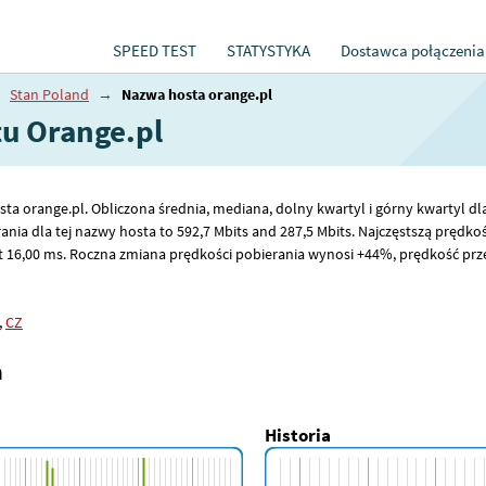
SPEED TEST
STATYSTYKA
Dostawca połączenia
→
Stan Poland
→
Nazwa hosta orange.pl
tu Orange.pl
sta orange.pl. Obliczona średnia, mediana, dolny kwartyl i górny kwartyl dl
ania dla tej nazwy hosta to 592
,7
Mbits and 287
,5
Mbits. Najczęstszą prędkoś
t 16
,00
ms. Roczna zmiana prędkości pobierania wynosi +44%, prędkość przes
,
CZ
a
Historia