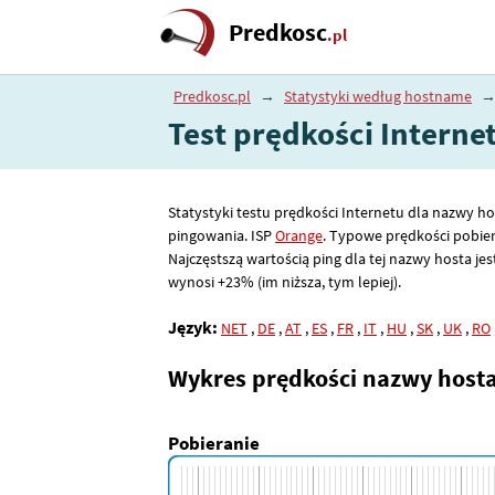
Predkosc
.pl
Predkosc.pl
→
Statystyki według hostname
Test prędkości Interne
Statystyki testu prędkości Internetu dla nazwy ho
pingowania. ISP
Orange
. Typowe prędkości pobier
Najczęstszą wartością ping dla tej nazwy hosta jes
wynosi +23% (im niższa, tym lepiej).
Język:
NET
,
DE
,
AT
,
ES
,
FR
,
IT
,
HU
,
SK
,
UK
,
RO
Wykres prędkości nazwy host
Pobieranie