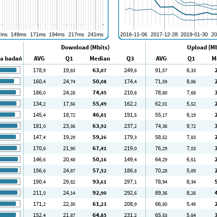
Download (Mbits)
Upload (Mb
ba badań
AVG
Q1
Median
Q3
AVG
Q1
M
178
19
63
249
91
6
,9
,83
,07
,8
,57
,33
160
24
50
174
71
8
,4
,74
,08
,4
,59
,86
186
24
74
210
78
7
,0
,28
,45
,8
,80
,68
134
17
55
162
62
5
,2
,56
,49
,2
,01
,52
145
18
46
191
55
6
,4
,72
,81
,5
,17
,19
181
23
63
237
74
9
,0
,36
,92
,2
,38
,72
147
19
59
179
58
7
,4
,29
,26
,3
,52
,83
170
21
67
219
76
7
,8
,90
,41
,0
,29
,03
146
20
50
149
64
6
,6
,48
,16
,4
,29
,51
156
24
57
186
70
5
,6
,87
,52
,8
,28
,89
190
29
93
297
78
8
,4
,82
,61
,1
,94
,34
211
24
92
292
89
8
,0
,14
,90
,6
,36
,26
171
22
61
208
66
5
,2
,30
,23
,9
,80
,49
152
21
64
231
65
5
,4
,87
,85
,2
,53
,84