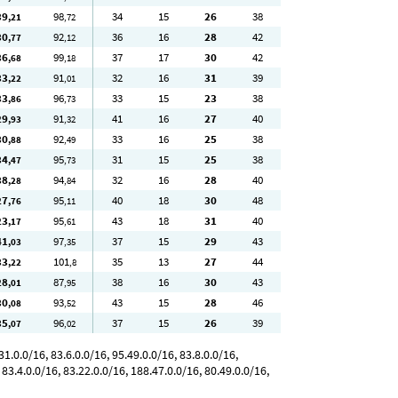
39
98
34
15
26
38
,21
,72
30
92
36
16
28
42
,77
,12
36
99
37
17
30
42
,68
,18
33
91
32
16
31
39
,22
,01
33
96
33
15
23
38
,86
,73
29
91
41
16
27
40
,93
,32
30
92
33
16
25
38
,88
,49
34
95
31
15
25
38
,47
,73
38
94
32
16
28
40
,28
,84
27
95
40
18
30
48
,76
,11
23
95
43
18
31
40
,17
,61
41
97
37
15
29
43
,03
,35
33
101
35
13
27
44
,22
,8
28
87
38
16
30
43
,01
,95
30
93
43
15
28
46
,08
,52
35
96
37
15
26
39
,07
,02
.0.0/16, 83.6.0.0/16, 95.49.0.0/16, 83.8.0.0/16,
 83.4.0.0/16, 83.22.0.0/16, 188.47.0.0/16, 80.49.0.0/16,