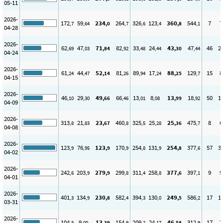
05-11
2026-
172
59
234
264
326
123
360
544
7
7
,7
,64
,0
,7
,6
,4
,8
,1
04-28
2026-
62
47
71
82
33
24
43
47
46
2
,69
,03
,84
,92
,48
,44
,30
,44
04-24
2026-
61
44
52
81
89
17
88
129
15
8
,24
,47
,14
,26
,94
,24
,25
,7
04-15
2026-
46
29
49
66
13
8
13
18
50
1
,10
,30
,66
,46
,01
,08
,99
,92
04-09
2026-
313
21
23
460
325
25
25
475
8
6
,8
,83
,67
,8
,5
,28
,36
,7
04-08
2026-
123
76
123
170
254
131
254
377
57
3
,9
,95
,9
,9
,8
,9
,8
,6
04-02
2026-
242
203
279
299
311
258
377
397
9
9
,6
,9
,9
,8
,4
,8
,6
,1
04-01
2026-
401
134
230
582
394
130
249
586
17
1
,3
,9
,8
,4
,3
,0
,5
,2
03-31
2026-
104
9
13
154
209
24
46
312
17
7
,8
,00
,39
,9
,2
,17
,58
,9