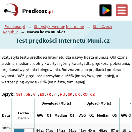
Predkosc
.pl
Predkosc.pl
→
Statystyki według hostname
→
Stan Czech
Republic
→
Nazwa hosta muni.cz
Test prędkości Internetu Muni.cz
Statystyki testu prędkości Internetu dla nazwy hosta muni.cz. Obliczona
średnia, mediana, dolny kwartyl i górny kwartyl dla prędkości pobierania,
prędkości wysyłania i pingowania. Roczna zmiana prędkości pobierania
wynosi +36%, prędkość przesyłania +66% (im wyższa, tym lepiej), a
wartość ping wynosi -35% (im niższa, tym lepiej).
Język:
NET
,
DE
,
AT
,
ES
,
FR
,
IT
,
HU
,
SK
,
UK
,
RO
,
CZ
Download (Mbits)
Upload (Mbits)
P
Liczba
Data
AVG
Q1
Median
Q3
AVG
Q1
Median
Q3
AVG
Q
badań
2026-
84
74
84
93
48
40
48
57
18
1
,13
,88
,13
,38
,97
,45
,97
,49