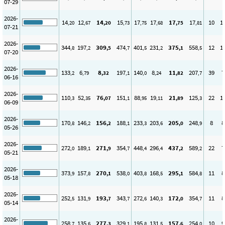
07-29
2026-
14
12
14
15
17
17
17
17
10
1
,20
,67
,20
,73
,75
,68
,75
,81
07-21
2026-
344
197
309
474
401
231
375
558
12
1
,8
,2
,5
,7
,5
,2
,1
,5
07-20
2026-
133
6
8
197
140
8
11
207
39
7
,2
,79
,32
,1
,0
,24
,82
,7
06-16
2026-
110
52
76
151
88
19
21
125
22
1
,3
,35
,07
,1
,95
,11
,89
,3
06-09
2026-
170
146
156
188
233
203
205
248
8
8
,8
,2
,2
,1
,3
,6
,0
,9
05-26
2026-
272
189
271
354
448
296
437
589
22
7
,0
,1
,9
,7
,4
,4
,2
,2
05-21
2026-
373
157
270
538
403
168
295
584
11
8
,9
,8
,1
,0
,8
,5
,1
,8
05-18
2026-
252
131
193
343
272
140
172
354
11
8
,5
,9
,7
,7
,6
,3
,0
,7
05-14
2026-
258
135
277
329
195
131
157
254
10
9
,7
,6
,3
,1
,8
,5
,6
,0