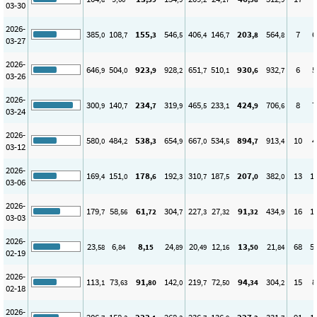
03-30
2026-
385
108
155
546
406
146
203
564
7
6
,0
,7
,3
,5
,4
,7
,8
,8
03-27
2026-
646
504
923
928
651
510
930
932
6
5
,9
,0
,9
,2
,7
,1
,6
,7
03-26
2026-
300
140
234
319
465
233
424
706
8
7
,9
,7
,7
,9
,5
,1
,9
,6
03-24
2026-
580
484
538
654
667
534
894
913
10
4
,0
,2
,3
,9
,0
,5
,7
,4
03-12
2026-
169
151
178
192
310
187
207
382
13
1
,4
,0
,6
,3
,7
,5
,0
,0
03-06
2026-
179
58
61
304
227
27
91
434
16
1
,7
,56
,72
,7
,3
,32
,32
,9
03-03
2026-
23
6
8
24
20
12
13
21
68
5
,58
,84
,15
,89
,49
,16
,50
,84
02-19
2026-
113
73
91
142
219
72
94
304
15
8
,1
,63
,80
,0
,7
,50
,34
,2
02-18
2026-