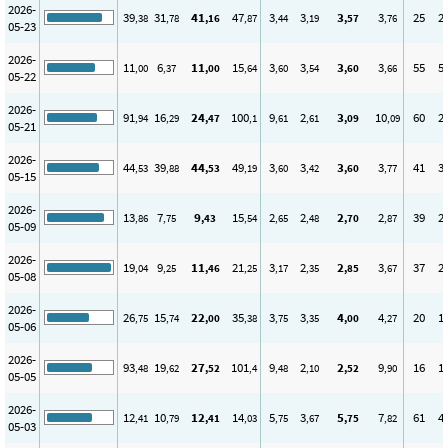
2026-
39
31
41
47
3
3
3
3
25
2
,38
,78
,16
,87
,44
,19
,57
,76
05-23
2026-
11
6
11
15
3
3
3
3
55
5
,00
,37
,00
,64
,60
,54
,60
,66
05-22
2026-
91
16
24
100
9
2
3
10
60
2
,94
,29
,47
,1
,61
,61
,09
,09
05-21
2026-
44
39
44
49
3
3
3
3
41
3
,53
,88
,53
,19
,60
,42
,60
,77
05-15
2026-
13
7
9
15
2
2
2
2
39
2
,86
,75
,43
,54
,65
,48
,70
,87
05-09
2026-
19
9
11
21
3
2
2
3
37
2
,04
,25
,46
,25
,17
,35
,85
,67
05-08
2026-
26
15
22
35
3
3
4
4
20
1
,75
,74
,00
,38
,75
,35
,00
,27
05-06
2026-
93
19
27
101
9
2
2
9
16
1
,48
,62
,52
,4
,48
,10
,52
,90
05-05
2026-
12
10
12
14
5
3
5
7
61
4
,41
,79
,41
,03
,75
,67
,75
,82
05-03