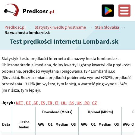
Predkosc
.pl
Predkosc.pl
→
Statystyki według hostname
→
Stan Slovakia
→
Nazwa hosta lombard.sk
Test prędkości Internetu Lombard.sk
Statystyki testu prędkości Internetu dla nazwy hosta lombard.sk.
Obliczona średnia, mediana, dolny kwartyl i górny kwartyl dla prędkości
pobierania, prędkości wysyłania i pingowania. ISP Lombard s.r.o
(Slovakia). Roczna zmiana prędkości pobierania wynosi +232%, prędkość
przesyłania +312% (im wyższa, tym lepiej), a wartość ping wynosi -34%
(im niższa, tym lepiej).
Język:
NET
,
DE
,
AT
,
ES
,
FR
,
IT
,
HU
,
SK
,
UK
,
RO
,
CZ
Download (Mbits)
Upload (Mbits)
P
Liczba
Data
AVG
Q1
Median
Q3
AVG
Q1
Median
Q3
AVG
Q
badań