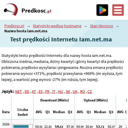
Predkosc
.pl
Predkosc.pl
→
Statystyki według hostname
→
Stan Morocco
→
Nazwa hosta iam.net.ma
Test prędkości Internetu Iam.net.ma
Statystyki testu prędkości Internetu dla nazwy hosta iam.net.ma.
Obliczona średnia, mediana, dolny kwartyl i górny kwartyl dla prędkości
pobierania, prędkości wysyłania i pingowania. Roczna zmiana prędkości
pobierania wynosi +371%, prędkość przesyłania +969% (im wyższa, tym
lepiej), a wartość ping wynosi -27% (im niższa, tym lepiej).
Język:
NET
,
DE
,
AT
,
ES
,
FR
,
IT
,
HU
,
SK
,
UK
,
RO
,
CZ
Download (Mbits)
Upload (Mbits)
P
Liczba
Data
AVG
Q1
Median
Q3
AVG
Q1
Median
Q3
AVG
Q
badań
2026-
54
21
54
87
54
16
53
92
26
2
,50
,83
,63
,30
,99
,64
,72
,07