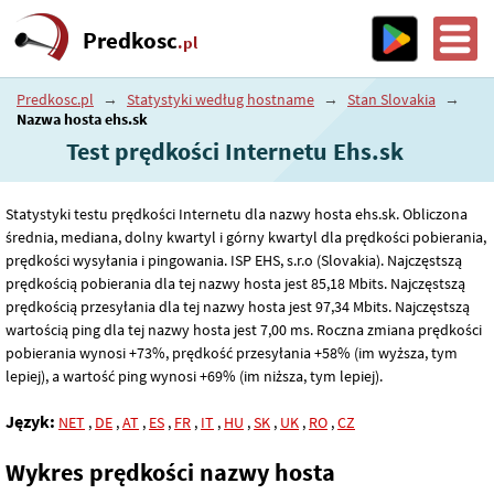
Predkosc
.pl
Predkosc.pl
→
Statystyki według hostname
→
Stan Slovakia
→
Nazwa hosta ehs.sk
Test prędkości Internetu Ehs.sk
Statystyki testu prędkości Internetu dla nazwy hosta ehs.sk. Obliczona
średnia, mediana, dolny kwartyl i górny kwartyl dla prędkości pobierania,
prędkości wysyłania i pingowania. ISP EHS, s.r.o (Slovakia). Najczęstszą
prędkością pobierania dla tej nazwy hosta jest 85
,18
Mbits. Najczęstszą
prędkością przesyłania dla tej nazwy hosta jest 97
,34
Mbits. Najczęstszą
wartością ping dla tej nazwy hosta jest 7
,00
ms. Roczna zmiana prędkości
pobierania wynosi +73%, prędkość przesyłania +58% (im wyższa, tym
lepiej), a wartość ping wynosi +69% (im niższa, tym lepiej).
Język:
NET
,
DE
,
AT
,
ES
,
FR
,
IT
,
HU
,
SK
,
UK
,
RO
,
CZ
Wykres prędkości nazwy hosta