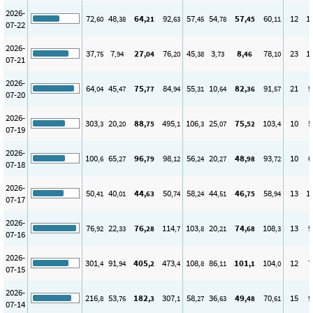
2026-
72
48
64
92
57
54
57
60
12
1
,60
,38
,21
,63
,45
,78
,45
,11
07-22
2026-
37
7
27
76
45
3
8
78
23
1
,75
,94
,04
,20
,38
,73
,46
,10
07-21
2026-
64
45
75
84
55
10
82
91
21
9
,04
,47
,77
,94
,31
,64
,36
,57
07-20
2026-
303
20
88
495
106
25
75
103
10
5
,3
,20
,75
,1
,3
,07
,52
,4
07-19
2026-
100
65
96
98
56
20
48
93
10
6
,6
,27
,79
,12
,24
,27
,98
,72
07-18
2026-
50
40
44
50
58
44
46
58
13
1
,41
,01
,63
,74
,24
,51
,75
,94
07-17
2026-
76
22
76
114
103
20
74
108
13
9
,92
,33
,28
,7
,8
,21
,68
,3
07-16
2026-
301
91
405
473
108
86
101
104
12
7
,4
,94
,2
,4
,8
,11
,1
,0
07-15
2026-
216
53
182
307
58
36
49
70
15
9
,8
,76
,3
,1
,27
,63
,48
,61
07-14