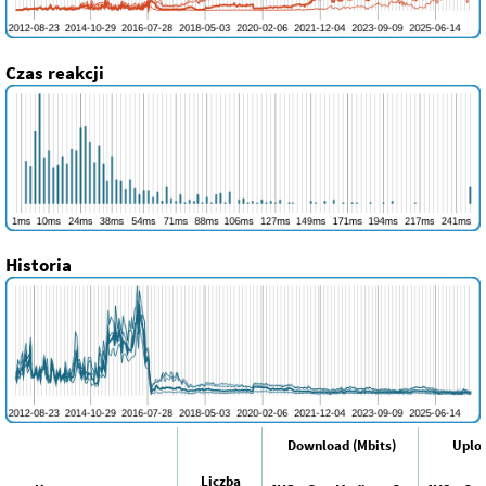
Czas reakcji
Historia
Download (Mbits)
Uploa
Liczba