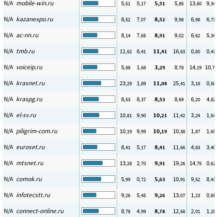
N/A
mobile-win.ru
5
5
5
5
13
9
,51
,17
,51
,85
,60
,34
N/A
kazanexpo.ru
8
7
8
9
6
6
,52
,07
,52
,98
,98
,73
N/A
ac-nn.ru
8
7
8
9
6
5
,14
,65
,91
,02
,62
,34
N/A
tmb.ru
11
6
11
16
0
0
,62
,41
,41
,63
,80
,43
N/A
voiceip.ru
5
1
3
8
14
10
,88
,68
,29
,78
,19
,75
N/A
krasnet.ru
23
1
11
25
3
0
,29
,89
,08
,41
,18
,50
N/A
kraspg.ru
8
8
8
8
6
4
,53
,37
,53
,69
,20
,82
N/A
el-sv.ru
10
9
10
11
3
1
,81
,90
,21
,42
,24
,54
N/A
piligrim-com.ru
10
9
10
10
1
1
,19
,99
,19
,38
,87
,69
N/A
euroset.ru
8
5
8
11
4
3
,41
,17
,41
,66
,83
,40
N/A
mtsnet.ru
13
2
9
19
14
0
,28
,70
,91
,26
,75
,62
N/A
comok.ru
5
0
5
10
9
8
,99
,72
,63
,91
,52
,43
N/A
infotecstt.ru
9
5
9
13
1
0
,26
,45
,26
,07
,23
,85
N/A
connect-online.ru
8
4
8
12
2
1
,78
,99
,78
,58
,01
,28