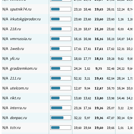
N/A
sputnik74.ru
23
18
19
26
12
8
,10
,46
,65
,01
,24
,74
N/A
irkutskgiprodor.ru
23
23
23
23
1
1
,60
,60
,60
,60
,26
,26
N/A
218.ru
21
18
21
23
6
4
,20
,57
,20
,82
,03
,99
N/A
vmrrussia.ru
16
16
16
16
14
14
,15
,08
,16
,23
,87
,06
N/A
1web.ru
17
17
17
17
12
10
,61
,61
,61
,62
,31
,28
N/A
yfc.ru
18
17
18
19
9
9
,53
,77
,53
,28
,62
,09
N/A
gradzemkom.ru
24
1
9
32
24
9
,24
,52
,75
,48
,22
,84
N/A
211.ru
52
3
19
62
28
1
,32
,21
,43
,54
,14
,73
N/A
utelcom.ru
12
9
12
16
16
10
,87
,04
,87
,70
,34
,05
N/A
rikt.ru
13
13
13
13
14
14
,80
,62
,80
,98
,46
,28
N/A
interra.ru
23
17
19
25
3
2
,26
,16
,26
,07
,22
,91
N/A
donpac.ru
32
5
19
47
30
0
,22
,97
,36
,87
,14
,94
N/A
tctr.ru
19
19
19
19
1
1
,60
,54
,60
,65
,01
,00