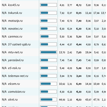
N/A
kss45.ru
4
3
4
5
9
6
,81
,77
,72
,80
,36
,11
N/A
tvkursk.ru
7
0
0
11
17
13
,82
,37
,55
,63
,66
,72
N/A
motozip.ru
7
6
7
8
3
2
,40
,73
,40
,06
,57
,29
N/A
novotec.ru
6
6
6
6
5
3
,30
,24
,30
,36
,10
,01
N/A
canmos.ru
5
5
5
5
5
5
,50
,36
,50
,64
,87
,81
N/A
57-satnet-spb.ru
4
4
4
4
6
6
,44
,37
,44
,50
,79
,63
N/A
mtu-net.ru
13
2
7
19
5
0
,70
,42
,05
,04
,42
,31
N/A
yaroslavl.ru
7
7
7
7
0
0
,45
,45
,45
,45
,59
,59
N/A
e5-nsk.ru
5
4
5
6
3
1
,48
,03
,48
,93
,37
,87
N/A
telemax-net.ru
3
3
3
3
6
5
,84
,78
,84
,90
,15
,74
N/A
elcom.ru
10
1
6
14
10
0
,62
,31
,49
,30
,69
,32
N/A
comvision.ru
4
4
4
4
5
4
,30
,28
,30
,33
,09
,96
N/A
sknt.ru
44
1
4
43
47
1
,93
,15
,53
,67
,75
,23