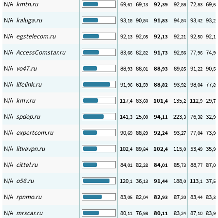
N/A
kmtn.ru
69
69
92
92
72
69
,61
,13
,39
,88
,83
,66
N/A
kaluga.ru
93
90
91
94
93
93
,18
,84
,83
,84
,42
,20
N/A
egstelecom.ru
92
92
92
92
92
92
,13
,05
,13
,21
,50
,17
N/A
AccessComstar.ru
83
82
91
92
77
74
,66
,82
,73
,56
,96
,95
N/A
vo47.ru
88
88
88
89
91
90
,93
,01
,93
,85
,22
,57
N/A
lifelink.ru
91
61
88
93
98
77
,96
,59
,82
,92
,04
,83
N/A
kmv.ru
117
83
101
135
112
29
,4
,60
,4
,2
,9
,72
N/A
spdop.ru
141
25
94
223
76
32
,3
,00
,11
,3
,38
,96
N/A
expertcom.ru
90
88
92
93
77
73
,69
,89
,24
,27
,04
,94
N/A
litvavpn.ru
102
89
102
115
53
35
,4
,84
,4
,0
,49
,97
N/A
cittel.ru
84
82
84
85
88
87
,01
,28
,01
,73
,77
,01
N/A
o56.ru
120
36
91
188
113
37
,1
,13
,44
,0
,1
,56
N/A
rpnmo.ru
83
82
82
87
83
83
,05
,04
,93
,20
,44
,37
N/A
mrscar.ru
80
76
80
83
87
83
,11
,98
,11
,24
,10
,99