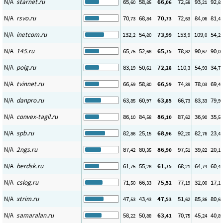
N/A
starnet.ru
65
58
66
72
93
92
,60
,85
,06
,58
,21
,80
N/A
rsvo.ru
70
68
70
72
84
81
,73
,84
,73
,63
,06
,44
N/A
inetcom.ru
132
54
73
153
109
54
,2
,80
,99
,9
,0
,22
N/A
145.ru
65
52
65
78
90
90
,75
,68
,75
,82
,67
,06
N/A
poig.ru
83
50
72
110
54
34
,19
,61
,28
,3
,93
,79
N/A
tvinnet.ru
66
58
66
74
78
69
,59
,80
,59
,39
,03
,47
N/A
danpro.ru
63
60
63
66
83
79
,85
,97
,85
,73
,33
,93
N/A
convex-tagil.ru
86
84
86
87
36
35
,10
,58
,10
,62
,90
,52
N/A
spb.ru
82
25
68
92
82
23
,86
,15
,96
,20
,76
,45
N/A
2ngs.ru
87
80
86
97
39
20
,42
,35
,90
,51
,82
,11
N/A
berdsk.ru
61
55
61
68
64
60
,75
,28
,75
,21
,74
,41
N/A
cslog.ru
71
66
75
77
32
17
,50
,33
,52
,19
,00
,17
N/A
xtrim.ru
47
43
47
51
85
80
,53
,43
,53
,62
,36
,67
N/A
samaralan.ru
58
50
63
70
45
40
,22
,88
,41
,75
,24
,88