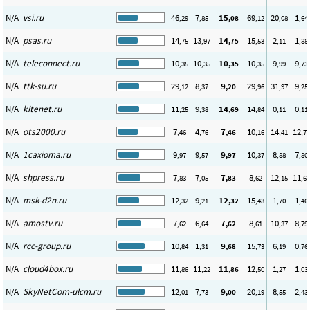
N/A
vsi.ru
46
7
15
69
20
1
,29
,85
,08
,12
,08
,64
N/A
psas.ru
14
13
14
15
2
1
,75
,97
,75
,53
,11
,88
N/A
teleconnect.ru
10
10
10
10
9
9
,35
,35
,35
,35
,99
,73
N/A
ttk-su.ru
29
8
9
29
31
9
,12
,37
,20
,96
,97
,25
N/A
kitenet.ru
11
9
14
14
0
0
,25
,38
,69
,84
,11
,11
N/A
ots2000.ru
7
4
7
10
14
12
,46
,76
,46
,16
,41
,76
N/A
1caxioma.ru
9
9
9
10
8
7
,97
,57
,97
,37
,88
,80
N/A
shpress.ru
7
7
7
8
12
11
,83
,05
,83
,62
,15
,60
N/A
msk-d2n.ru
12
9
12
15
1
1
,32
,21
,32
,43
,70
,46
N/A
amostv.ru
7
6
7
8
10
8
,62
,64
,62
,61
,37
,79
N/A
rcc-group.ru
10
1
9
15
6
0
,84
,31
,68
,73
,19
,76
N/A
cloud4box.ru
11
11
11
12
1
1
,86
,22
,86
,50
,27
,03
N/A
SkyNetCom-ulcm.ru
12
7
9
20
8
2
,01
,73
,00
,19
,55
,43