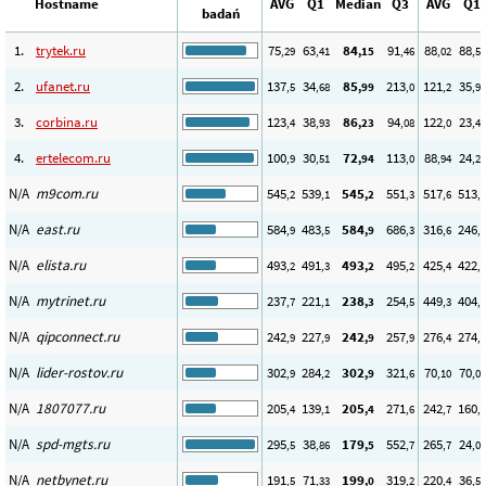
Hostname
AVG
Q1
Median
Q3
AVG
Q1
badań
1.
trytek.ru
75
63
84
91
88
88
,29
,41
,15
,46
,02
,53
2.
ufanet.ru
137
34
85
213
121
35
,5
,68
,99
,0
,2
,93
3.
corbina.ru
123
38
86
94
122
23
,4
,93
,23
,08
,0
,44
4.
ertelecom.ru
100
30
72
113
88
24
,9
,51
,94
,0
,94
,23
N/A
m9com.ru
545
539
545
551
517
513
,2
,1
,2
,3
,6
,0
N/A
east.ru
584
483
584
686
316
246
,9
,5
,9
,3
,6
,1
N/A
elista.ru
493
491
493
495
425
422
,2
,3
,2
,2
,4
,1
N/A
mytrinet.ru
237
221
238
254
449
404
,7
,1
,3
,5
,3
,3
N/A
qipconnect.ru
242
227
242
257
276
274
,9
,9
,9
,9
,4
,6
N/A
lider-rostov.ru
302
284
302
321
70
70
,9
,2
,9
,6
,10
,05
N/A
1807077.ru
205
139
205
271
242
160
,4
,1
,4
,6
,7
,9
N/A
spd-mgts.ru
295
38
179
552
265
24
,5
,86
,5
,7
,7
,04
N/A
netbynet.ru
191
71
199
319
220
36
,5
,33
,0
,2
,4
,53