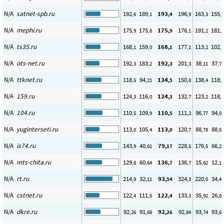
N/A
satnet-spb.ru
192
189
193
196
163
155
,6
,1
,4
,9
,3
,1
N/A
mephi.ru
175
175
175
176
191
181
,9
,8
,9
,1
,2
,1
N/A
ts35.ru
168
159
168
177
113
102
,1
,0
,1
,1
,2
,3
N/A
ots-net.ru
192
183
192
201
38
37
,3
,2
,3
,3
,11
,77
N/A
ttknet.ru
118
94
134
150
138
118
,5
,21
,5
,8
,4
,4
N/A
159.ru
124
116
124
132
123
118
,3
,0
,3
,7
,2
,0
N/A
104.ru
110
109
110
111
96
94
,5
,9
,5
,2
,77
,00
N/A
yuginterseti.ru
113
105
113
120
88
88
,0
,4
,0
,7
,78
,57
N/A
is74.ru
143
40
79
228
176
66
,9
,61
,17
,5
,5
,26
N/A
mts-chita.ru
129
60
136
136
15
12
,8
,64
,7
,7
,62
,16
N/A
rt.ru
214
32
93
324
220
34
,9
,11
,54
,3
,0
,42
N/A
cstnet.ru
122
111
122
133
35
26
,4
,5
,4
,3
,92
,84
N/A
dkre.ru
92
91
92
92
93
93
,26
,68
,26
,84
,74
,68