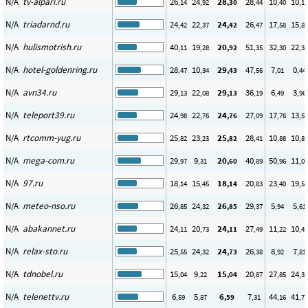
N/A
tv-alpari.ru
26
24
28
28
10
10
,14
,92
,30
,44
,40
,17
N/A
triadarnd.ru
24
22
24
26
17
15
,42
,37
,42
,47
,58
,81
N/A
hulismotrish.ru
40
19
20
51
32
22
,11
,28
,92
,35
,30
,30
N/A
hotel-goldenring.ru
28
10
29
47
7
0
,47
,34
,43
,56
,01
,44
N/A
avn34.ru
29
22
29
36
6
3
,13
,08
,13
,19
,49
,96
N/A
teleport39.ru
24
22
24
27
17
13
,98
,76
,76
,09
,76
,58
N/A
rtcomm-yug.ru
25
23
25
28
10
10
,82
,23
,82
,41
,88
,82
N/A
mega-com.ru
29
9
20
40
50
11
,97
,31
,60
,89
,96
,03
N/A
97.ru
18
15
18
20
23
19
,14
,45
,14
,83
,40
,59
N/A
meteo-nso.ru
26
24
26
29
5
5
,85
,32
,85
,37
,94
,61
N/A
abakannet.ru
24
20
24
27
11
10
,11
,73
,11
,49
,22
,47
N/A
relax-sto.ru
25
24
24
26
8
7
,55
,32
,73
,38
,92
,81
N/A
tdnobel.ru
15
9
15
20
27
24
,04
,22
,04
,87
,85
,38
N/A
telenettv.ru
6
5
6
7
44
41
,59
,87
,59
,31
,16
,70