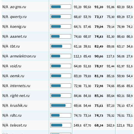
N/A
ao-gns.ru
91
90
91
91
60
58
,20
,53
,20
,86
,20
,52
N/A
qwerty.ru
66
53
73
75
69
57
,87
,70
,17
,30
,29
,36
N/A
koenig.ru
64
57
79
79
76
74
,71
,45
,04
,14
,99
,26
N/A
aaanet.ru
74
68
74
81
86
86
,83
,37
,83
,30
,63
,38
N/A
tbt.ru
61
39
82
89
63
34
,18
,51
,49
,05
,17
,81
N/A
armelektron.ru
112
85
90
117
56
27
,3
,43
,66
,5
,05
,68
N/A
vsid.ru
64
51
78
91
61
51
,00
,53
,97
,44
,97
,52
N/A
oemk.ru
83
79
81
85
59
54
,20
,83
,78
,15
,93
,41
N/A
internets.ru
72
71
72
74
85
85
,98
,30
,98
,65
,65
,65
N/A
right-net.ru
84
84
85
85
60
58
,86
,33
,36
,64
,21
,93
N/A
krushik.ru
69
54
75
87
76
67
,05
,44
,61
,23
,13
,43
N/A
rdtc.ru
74
73
74
76
76
73
,73
,14
,73
,32
,51
,15
N/A
telecet.ru
149
67
68
162
121
78
,5
,70
,34
,9
,8
,29