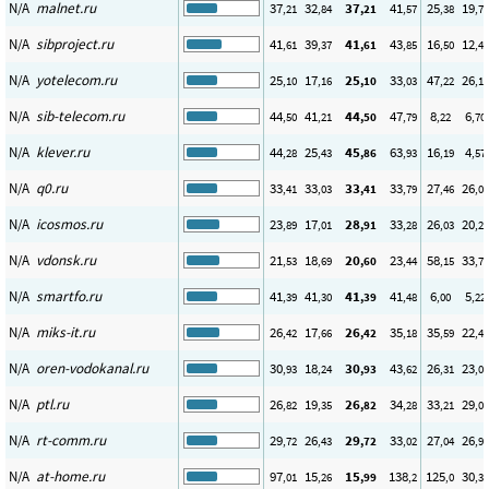
N/A
malnet.ru
37
32
37
41
25
19
,21
,84
,21
,57
,38
,72
N/A
sibproject.ru
41
39
41
43
16
12
,61
,37
,61
,85
,50
,49
N/A
yotelecom.ru
25
17
25
33
47
26
,10
,16
,10
,03
,22
,16
N/A
sib-telecom.ru
44
41
44
47
8
6
,50
,21
,50
,79
,22
,70
N/A
klever.ru
44
25
45
63
16
4
,28
,43
,86
,93
,19
,57
N/A
q0.ru
33
33
33
33
27
26
,41
,03
,41
,79
,46
,01
N/A
icosmos.ru
23
17
28
33
26
20
,89
,01
,91
,28
,03
,28
N/A
vdonsk.ru
21
18
20
23
58
33
,53
,69
,60
,44
,15
,75
N/A
smartfo.ru
41
41
41
41
6
5
,39
,30
,39
,48
,00
,22
N/A
miks-it.ru
26
17
26
35
35
22
,42
,66
,42
,18
,59
,49
N/A
oren-vodokanal.ru
30
18
30
43
26
23
,93
,24
,93
,62
,31
,00
N/A
ptl.ru
26
19
26
34
33
29
,82
,35
,82
,28
,21
,06
N/A
rt-comm.ru
29
26
29
33
27
26
,72
,43
,72
,02
,04
,98
N/A
at-home.ru
97
15
15
138
125
30
,01
,26
,99
,2
,0
,36