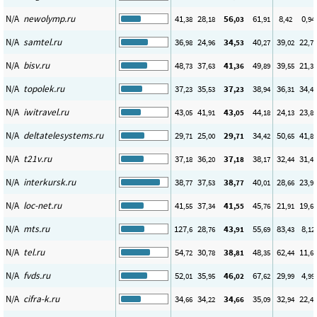
N/A
newolymp.ru
41
28
56
61
8
0
,38
,18
,03
,91
,42
,94
N/A
samtel.ru
36
24
34
40
39
22
,98
,96
,53
,27
,02
,78
N/A
bisv.ru
48
37
41
49
39
21
,73
,63
,36
,89
,55
,31
N/A
topolek.ru
37
35
37
38
36
34
,23
,53
,23
,94
,31
,46
N/A
iwitravel.ru
43
41
43
44
24
23
,05
,91
,05
,18
,13
,85
N/A
deltatelesystems.ru
29
25
29
34
50
41
,71
,00
,71
,42
,65
,83
N/A
t21v.ru
37
36
37
38
32
31
,18
,20
,18
,17
,44
,44
N/A
interkursk.ru
38
37
38
40
28
23
,77
,53
,77
,01
,66
,92
N/A
loc-net.ru
41
37
41
45
21
19
,55
,34
,55
,76
,91
,62
N/A
mts.ru
127
28
43
55
83
8
,6
,76
,91
,69
,43
,12
N/A
tel.ru
54
30
38
48
62
11
,72
,78
,81
,35
,44
,66
N/A
fvds.ru
52
35
46
67
29
4
,01
,95
,02
,62
,99
,99
N/A
cifra-k.ru
34
34
34
35
32
22
,66
,22
,66
,09
,94
,42