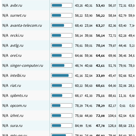
N/A
avbr.ru
43
40
53
56
72
63
,25
,31
,43
,37
,31
,02
N/A
surnet.ru
56
53
56
58
62
59
,22
,90
,22
,54
,79
,96
N/A
avanta-telecom.ru
68
23
63
82
63
7
,43
,84
,27
,36
,40
,34
N/A
nrcki.ru
56
39
56
72
62
49
,14
,56
,14
,72
,28
,44
N/A
avtlg.ru
76
59
70
79
44
5
,61
,01
,14
,87
,45
,21
N/A
orel.ru
64
59
64
69
36
34
,66
,36
,66
,95
,45
,52
N/A
singer-computer.ru
46
40
42
51
79
78
,74
,68
,61
,75
,91
,01
N/A
intelbi.ru
41
32
33
45
92
92
,16
,54
,89
,47
,66
,45
N/A
riat.ru
60
56
60
64
32
28
,22
,63
,61
,00
,06
,10
N/A
spbmts.ru
66
41
75
88
11
6
,17
,33
,11
,61
,31
,66
N/A
opcom.ru
78
74
78
82
0
0
,29
,41
,29
,17
,61
,51
N/A
izhnt.ru
75
44
72
104
62
6
,58
,80
,08
,6
,54
,50
N/A
sura.ru
84
5
47
126
88
23
,99
,95
,78
,8
,58
,12
N/A
mts-nn.ru
78
24
46
79
84
30
,80
,49
,93
,85
,60
,25