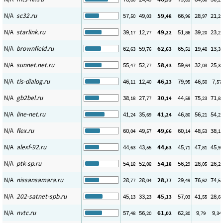
N/A
sc32.ru
57
49
59
66
28
21
,50
,03
,48
,96
,97
,22
N/A
starlink.ru
39
12
49
51
39
23
,17
,77
,22
,86
,20
,27
N/A
brownfield.ru
62
59
62
65
19
13
,63
,76
,63
,51
,48
,34
N/A
sunnet.net.ru
55
52
58
59
32
25
,47
,77
,43
,64
,03
,39
N/A
tis-dialog.ru
46
12
46
79
46
7
,11
,40
,23
,95
,50
,57
N/A
gb2bel.ru
38
27
30
44
75
71
,18
,77
,14
,58
,23
,89
N/A
line-net.ru
41
35
41
46
56
54
,24
,69
,24
,80
,21
,23
N/A
flex.ru
60
49
49
60
48
38
,04
,57
,66
,14
,53
,15
N/A
alexf-92.ru
44
43
44
45
47
45
,63
,55
,63
,71
,81
,99
N/A
ptk-sp.ru
54
52
54
56
28
26
,18
,08
,18
,29
,05
,26
N/A
nissansamara.ru
28
28
28
29
76
74
,77
,04
,77
,49
,62
,59
N/A
202-satnet-spb.ru
45
33
45
57
41
28
,13
,23
,13
,03
,55
,63
N/A
nvtc.ru
57
56
61
62
9
9
,48
,20
,02
,30
,79
,34