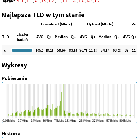
Język:
NET
,
DE
,
AT
,
ES
,
FR
,
IT
,
HU
,
SK
,
UK
,
RO
,
CZ
Najlepsza TLD w tym stanie
Download (Mbits)
Upload (Mbits)
Ping
Liczba
TLD
AVG
Q1
Median
Q3
AVG
Q1
Median
Q3
AVG
Q1
badań
ru
105
19
59
93
96
11
54
93
39
11
,2
,26
,90
,95
,79
,83
,84
,03
Wykresy
Pobieranie
Historia