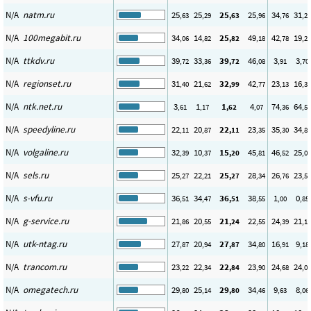
N/A
natm.ru
25
25
25
25
34
31
,63
,29
,63
,96
,76
,20
N/A
100megabit.ru
34
14
25
49
42
19
,06
,82
,82
,18
,78
,25
N/A
ttkdv.ru
39
33
39
46
3
3
,72
,36
,72
,08
,91
,70
N/A
regionset.ru
31
21
32
42
23
16
,40
,62
,99
,77
,13
,31
N/A
ntk.net.ru
3
1
1
4
74
64
,61
,17
,62
,07
,36
,55
N/A
speedyline.ru
22
20
22
23
35
34
,11
,87
,11
,35
,30
,82
N/A
volgaline.ru
32
10
15
45
46
25
,39
,37
,20
,81
,52
,00
N/A
sels.ru
25
22
25
28
26
23
,27
,21
,27
,34
,76
,55
N/A
s-vfu.ru
36
34
36
38
1
0
,51
,47
,51
,55
,00
,85
N/A
g-service.ru
21
20
21
22
24
21
,86
,55
,24
,55
,39
,11
N/A
utk-ntag.ru
27
20
27
34
16
9
,87
,94
,87
,80
,91
,18
N/A
trancom.ru
23
22
22
23
24
24
,22
,34
,84
,90
,68
,03
N/A
omegatech.ru
29
25
29
34
9
8
,80
,14
,80
,46
,63
,06