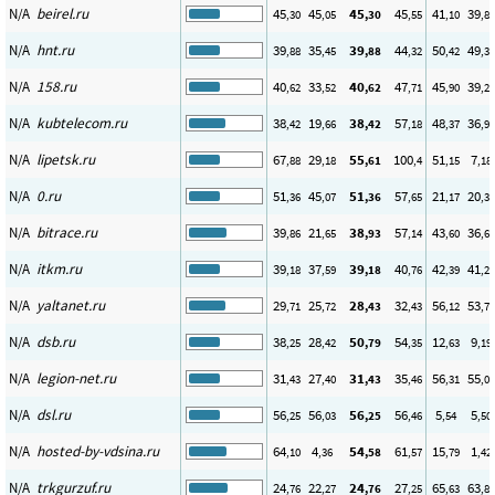
N/A
beirel.ru
45
45
45
45
41
39
,30
,05
,30
,55
,10
,89
N/A
hnt.ru
39
35
39
44
50
49
,88
,45
,88
,32
,42
,33
N/A
158.ru
40
33
40
47
45
39
,62
,52
,62
,71
,90
,23
N/A
kubtelecom.ru
38
19
38
57
48
36
,42
,66
,42
,18
,37
,94
N/A
lipetsk.ru
67
29
55
100
51
7
,88
,18
,61
,4
,15
,18
N/A
0.ru
51
45
51
57
21
20
,36
,07
,36
,65
,17
,33
N/A
bitrace.ru
39
21
38
57
43
36
,86
,65
,93
,14
,60
,64
N/A
itkm.ru
39
37
39
40
42
41
,18
,59
,18
,76
,39
,23
N/A
yaltanet.ru
29
25
28
32
56
53
,71
,72
,43
,43
,12
,77
N/A
dsb.ru
38
28
50
54
12
9
,25
,42
,79
,35
,63
,19
N/A
legion-net.ru
31
27
31
35
56
55
,43
,40
,43
,46
,31
,02
N/A
dsl.ru
56
56
56
56
5
5
,25
,03
,25
,46
,54
,50
N/A
hosted-by-vdsina.ru
64
4
54
61
15
1
,10
,36
,58
,57
,79
,42
N/A
trkgurzuf.ru
24
22
24
27
65
63
,76
,27
,76
,25
,63
,83