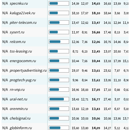
N/A
specnku.ru
14
12
14
16
13
9
,39
,07
,65
,83
,59
,21
N/A
kaluga21vek.ru
18
17
18
18
3
3
,10
,57
,10
,64
,58
,05
N/A
piter-telecom.ru
13
12
13
14
12
11
,47
,62
,47
,31
,84
,96
N/A
sysert.ru
11
8
16
17
8
3
,97
,91
,88
,48
,13
,47
N/A
relcom.ru
12
7
12
16
14
8
,06
,36
,06
,75
,86
,54
N/A
tss-leasing.ru
8
6
12
13
10
7
,72
,23
,45
,07
,50
,67
N/A
energocomm.ru
10
7
10
13
17
15
,44
,55
,44
,33
,09
,14
N/A
propertyadvertising.ru
19
9
13
23
7
6
,37
,46
,61
,52
,87
,78
N/A
progtech-yug.ru
9
8
11
13
11
8
,96
,54
,62
,05
,10
,98
N/A
rn-vnp.ru
16
16
17
17
0
0
,95
,83
,05
,10
,88
,82
N/A
ural-net.ru
18
12
16
27
3
0
,43
,71
,77
,40
,37
,51
N/A
orenmin.ru
13
12
13
15
6
5
,83
,19
,83
,47
,57
,81
N/A
chelsignal.ru
10
10
10
10
13
13
,06
,03
,06
,08
,95
,78
N/A
globinform.ru
15
13
14
14
5
4
,60
,80
,09
,27
,12
,12