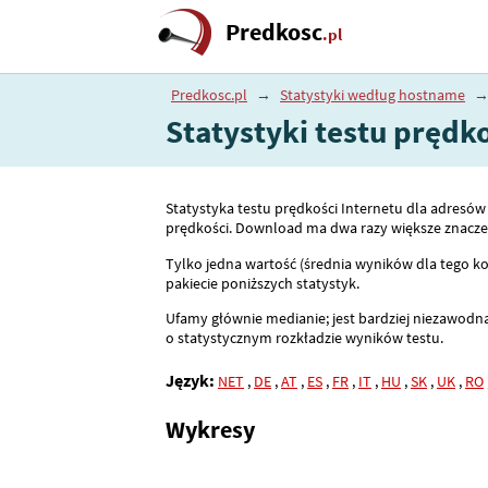
Predkosc
.pl
Predkosc.pl
→
Statystyki według hostname
Statystyki testu pręd
Statystyka testu prędkości Internetu dla adres
prędkości. Download ma dwa razy większe znaczeni
Tylko jedna wartość (średnia wyników dla tego ko
pakiecie poniższych statystyk.
Ufamy głównie medianie; jest bardziej niezawodna
o statystycznym rozkładzie wyników testu.
Język:
NET
,
DE
,
AT
,
ES
,
FR
,
IT
,
HU
,
SK
,
UK
,
RO
Wykresy