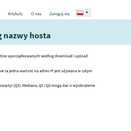
▾
Artykuły
O nas
Zaloguj się
g nazwy hosta
 hostów uporządkowanych według download i upload
ie ta jedna wartość na adres IP jest używana w całym
kwartyl (Q3). Mediana, Q1 i Q3 mogą dać ci wyobrażenie