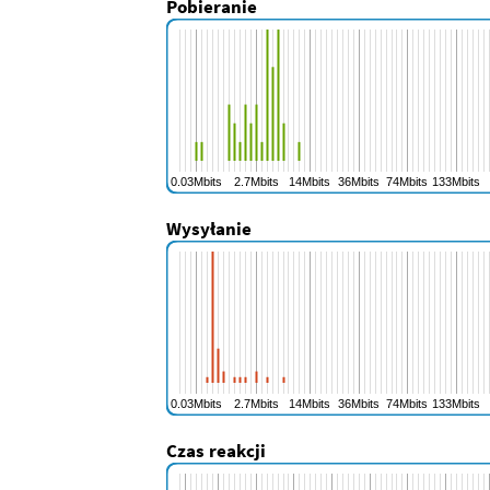
Pobieranie
Wysyłanie
Czas reakcji