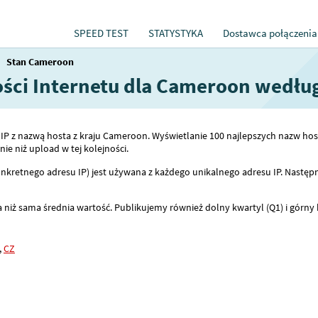
SPEED TEST
STATYSTYKA
Dostawca połączenia
→
Stan Cameroon
kości Internetu dla Cameroon wedłu
ów IP z nazwą hosta z kraju Cameroon. Wyświetlanie 100 najlepszych nazw
e niż upload w tej kolejności.
nkretnego adresu IP) jest używana z każdego unikalnego adresu IP. Następn
 niż sama średnia wartość. Publikujemy również dolny kwartyl (Q1) i górny 
,
CZ