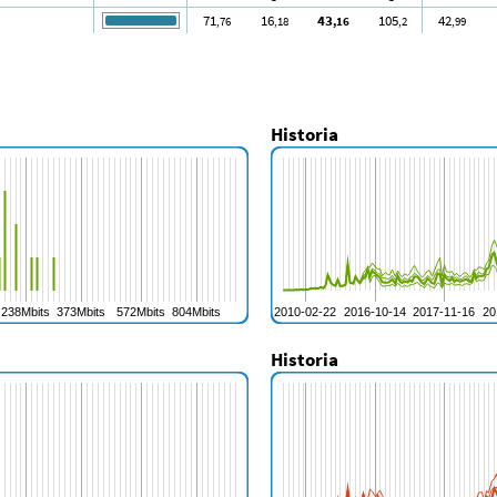
71
16
43
105
42
,76
,18
,16
,2
,99
Historia
Historia