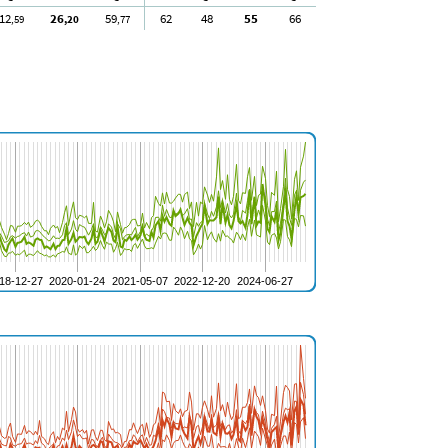
12
26
59
62
48
55
66
,59
,20
,77