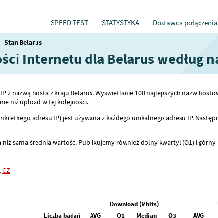
SPEED TEST
STATYSTYKA
Dostawca połączenia
→
Stan Belarus
ości Internetu dla Belarus według 
w IP z nazwą hosta z kraju Belarus. Wyświetlanie 100 najlepszych nazw h
e niż upload w tej kolejności.
nkretnego adresu IP) jest używana z każdego unikalnego adresu IP. Następn
 niż sama średnia wartość. Publikujemy również dolny kwartyl (Q1) i górny 
,
CZ
Download (Mbits)
Liczba badań
AVG
Q1
Median
Q3
AVG