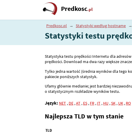
Predkosc
.pl
Predkosc.pl
→
Statystyki według hostname
Statystyki testu prędk
Statystyka testu prędkości Internetu dla adresó
prędkości. Download ma dwa razy większe znaczeni
Tylko jedna wartość (średnia wyników dla tego ko
pakiecie poniższych statystyk.
Ufamy głównie medianie; jest bardziej niezawodna
o statystycznym rozkładzie wyników testu.
Język:
NET
,
DE
,
AT
,
ES
,
FR
,
IT
,
HU
,
SK
,
UK
,
RO
Najlepsza TLD w tym stanie
TLD