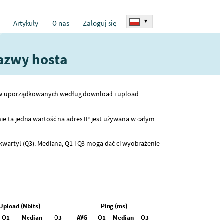
▾
Artykuły
O nas
Zaloguj się
nazwy hosta
ostów uporządkowanych według download i upload
ie ta jedna wartość na adres IP jest używana w całym
kwartyl (Q3). Mediana, Q1 i Q3 mogą dać ci wyobrażenie
Upload (Mbits)
Ping (ms)
Q1
Median
Q3
AVG
Q1
Median
Q3