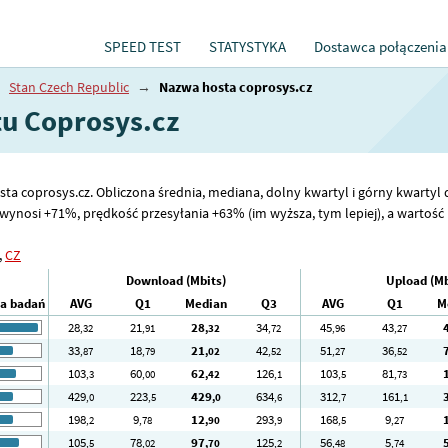
SPEED TEST
STATYSTYKA
Dostawca połączenia
→
Stan Czech Republic
→
Nazwa hosta coprosys.cz
tu Coprosys.cz
sta coprosys.cz. Obliczona średnia, mediana, dolny kwartyl i górny kwartyl 
ynosi +71%, prędkość przesyłania +63% (im wyższa, tym lepiej), a wartość pi
,
CZ
Download (Mbits)
Upload (Mb
ba badań
AVG
Q1
Median
Q3
AVG
Q1
M
28
21
28
34
45
43
,32
,91
,32
,72
,96
,27
33
18
21
42
51
36
,87
,79
,02
,52
,27
,52
103
60
62
126
103
81
,3
,00
,42
,1
,5
,73
429
223
429
634
312
161
,0
,5
,0
,6
,7
,1
198
9
12
293
168
9
,2
,78
,90
,9
,5
,27
105
78
97
125
56
5
,5
,02
,70
,2
,48
,74