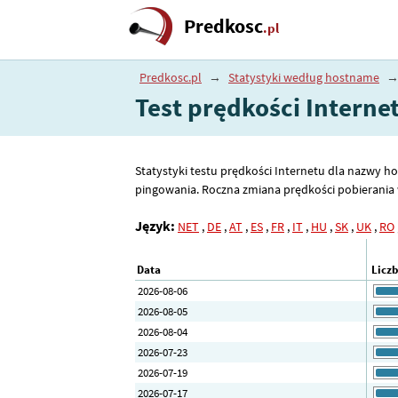
Predkosc
.pl
Predkosc.pl
→
Statystyki według hostname
Test prędkości Interne
Statystyki testu prędkości Internetu dla nazwy ho
pingowania. Roczna zmiana prędkości pobierania w
Język:
NET
,
DE
,
AT
,
ES
,
FR
,
IT
,
HU
,
SK
,
UK
,
RO
Data
Licz
2026-08-06
2026-08-05
2026-08-04
2026-07-23
2026-07-19
2026-07-17