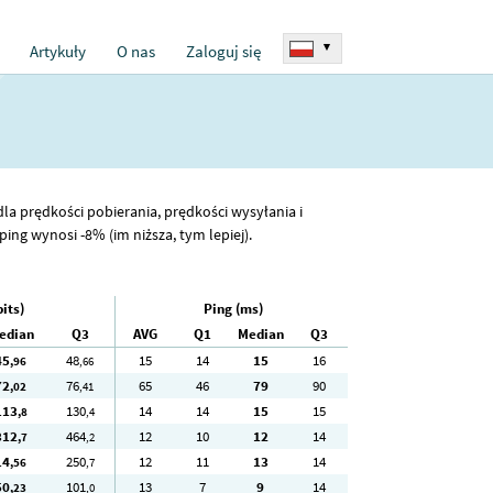
▾
Artykuły
O nas
Zaloguj się
dla prędkości pobierania, prędkości wysyłania i
ng wynosi -8% (im niższa, tym lepiej).
its)
Ping (ms)
edian
Q3
AVG
Q1
Median
Q3
45
48
15
14
15
16
,96
,66
72
76
65
46
79
90
,02
,41
113
130
14
14
15
15
,8
,4
312
464
12
10
12
14
,7
,2
14
250
12
11
13
14
,56
,7
50
101
13
7
9
14
,23
,0