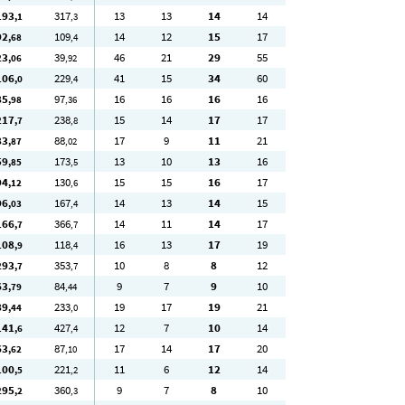
193
317
13
13
14
14
,1
,3
92
109
14
12
15
17
,68
,4
23
39
46
21
29
55
,06
,92
106
229
41
15
34
60
,0
,4
85
97
16
16
16
16
,98
,36
217
238
15
14
17
17
,7
,8
83
88
17
9
11
21
,87
,02
59
173
13
10
13
16
,85
,5
94
130
15
15
16
17
,12
,6
96
167
14
13
14
15
,03
,4
166
366
14
11
14
17
,7
,7
108
118
16
13
17
19
,9
,4
293
353
10
8
8
12
,7
,7
63
84
9
7
9
10
,79
,44
89
233
19
17
19
21
,44
,0
141
427
12
7
10
14
,6
,4
63
87
17
14
17
20
,62
,10
100
221
11
6
12
14
,5
,2
295
360
9
7
8
10
,2
,3