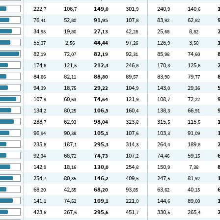
222
106
149
301
240
140
,7
,7
,0
,9
,9
,6
76
52
91
107
83
62
,41
,80
,95
,8
,92
,82
34
19
27
42
25
8
,95
,80
,13
,28
,68
,82
55
2
44
97
126
3
,37
,56
,44
,26
,9
,50
82
72
82
92
85
74
,19
,07
,19
,31
,98
,60
174
121
212
246
170
125
,8
,5
,3
,8
,3
,6
84
82
88
89
83
79
,86
,11
,80
,57
,90
,77
94
18
29
104
143
29
,39
,75
,22
,9
,0
,36
107
60
74
121
108
72
,9
,63
,64
,9
,7
,22
134
80
106
160
138
66
,2
,25
,5
,4
,3
,91
288
62
98
323
315
115
,7
,93
,04
,8
,5
,5
96
90
105
107
103
91
,94
,38
,1
,6
,3
,09
235
187
295
314
264
189
,8
,1
,3
,3
,4
,8
92
68
74
107
74
59
,34
,72
,73
,2
,46
,15
142
18
130
254
150
7
,9
,16
,0
,8
,9
,38
254
80
146
409
247
81
,7
,35
,2
,5
,5
,92
68
42
68
93
63
40
,20
,55
,20
,85
,62
,15
141
74
109
221
144
89
,1
,52
,1
,0
,6
,00
423
267
295
451
330
265
,6
,6
,6
,7
,5
,4