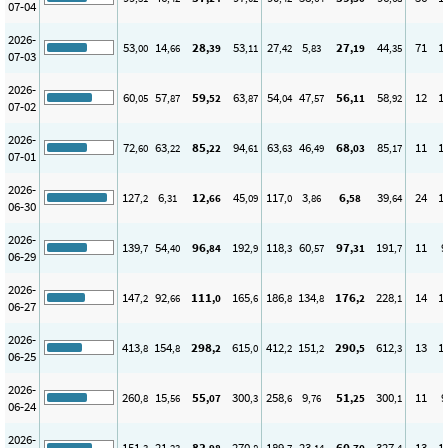
07-04
2026-
53
14
28
53
27
5
27
44
71
1
,00
,66
,39
,11
,42
,83
,19
,35
07-03
2026-
60
57
59
63
54
47
56
58
12
1
,05
,87
,52
,87
,04
,57
,11
,92
07-02
2026-
72
63
85
94
63
46
68
85
11
1
,60
,22
,22
,61
,63
,49
,03
,17
07-01
2026-
127
6
12
45
117
3
6
39
24
1
,2
,31
,66
,09
,0
,86
,58
,64
06-30
2026-
139
54
96
192
118
60
97
191
11
9
,7
,40
,84
,9
,3
,57
,31
,7
06-29
2026-
147
92
111
165
186
134
176
228
14
1
,2
,66
,0
,6
,8
,8
,2
,1
06-27
2026-
413
154
298
615
412
151
290
612
13
1
,8
,8
,2
,0
,2
,2
,5
,3
06-25
2026-
260
15
55
300
258
9
51
300
11
9
,8
,56
,07
,3
,6
,76
,25
,1
06-24
2026-
151
21
83
270
189
23
60
327
13
1