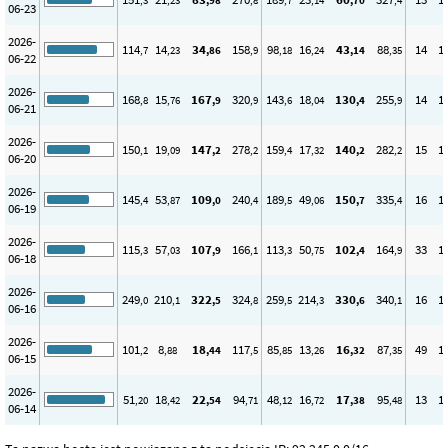
,3
,23
,98
,8
,7
,14
,70
,4
06-23
2026-
114
14
34
158
98
16
43
88
14
1
,7
,23
,86
,9
,18
,24
,14
,35
06-22
2026-
168
15
167
320
143
18
130
255
14
1
,8
,76
,9
,9
,6
,04
,4
,9
06-21
2026-
150
19
147
278
159
17
140
282
15
1
,1
,09
,2
,2
,4
,32
,2
,2
06-20
2026-
145
53
109
240
189
49
150
335
16
1
,4
,87
,0
,4
,5
,06
,7
,4
06-19
2026-
115
57
107
166
113
50
102
164
33
1
,3
,03
,9
,1
,3
,75
,4
,9
06-18
2026-
249
210
322
324
259
214
330
340
16
1
,0
,1
,5
,8
,5
,3
,6
,1
06-16
2026-
101
8
18
117
85
13
16
87
49
1
,2
,88
,44
,5
,85
,26
,32
,35
06-15
2026-
51
18
22
94
48
16
17
95
13
1
,20
,42
,54
,71
,12
,72
,38
,48
06-14