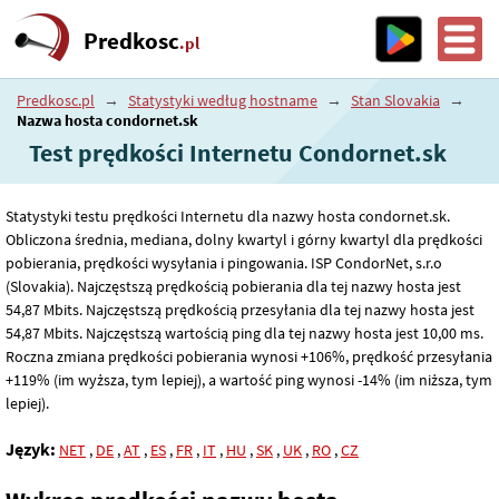
Predkosc
.pl
Predkosc.pl
→
Statystyki według hostname
→
Stan Slovakia
→
Nazwa hosta condornet.sk
Test prędkości Internetu Condornet.sk
Statystyki testu prędkości Internetu dla nazwy hosta condornet.sk.
Obliczona średnia, mediana, dolny kwartyl i górny kwartyl dla prędkości
pobierania, prędkości wysyłania i pingowania. ISP CondorNet, s.r.o
(Slovakia). Najczęstszą prędkością pobierania dla tej nazwy hosta jest
54
,87
Mbits. Najczęstszą prędkością przesyłania dla tej nazwy hosta jest
54
,87
Mbits. Najczęstszą wartością ping dla tej nazwy hosta jest 10
,00
ms.
Roczna zmiana prędkości pobierania wynosi +106%, prędkość przesyłania
+119% (im wyższa, tym lepiej), a wartość ping wynosi -14% (im niższa, tym
lepiej).
Język:
NET
,
DE
,
AT
,
ES
,
FR
,
IT
,
HU
,
SK
,
UK
,
RO
,
CZ