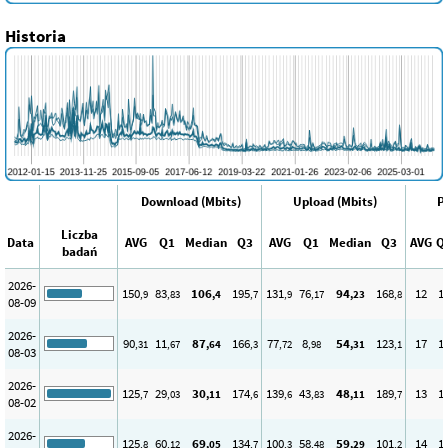
Historia
Download (Mbits)
Upload (Mbits)
P
Liczba
Data
AVG
Q1
Median
Q3
AVG
Q1
Median
Q3
AVG
Q
badań
2026-
150
83
106
195
131
76
94
168
12
1
,9
,83
,4
,7
,9
,17
,23
,8
08-09
2026-
90
11
87
166
77
8
54
123
17
1
,31
,67
,64
,3
,72
,98
,31
,1
08-03
2026-
125
29
30
174
139
43
48
189
13
1
,7
,03
,11
,6
,6
,83
,11
,7
08-02
2026-
125
60
69
134
100
58
59
101
14
1
,8
,12
,05
,7
,3
,48
,29
,2