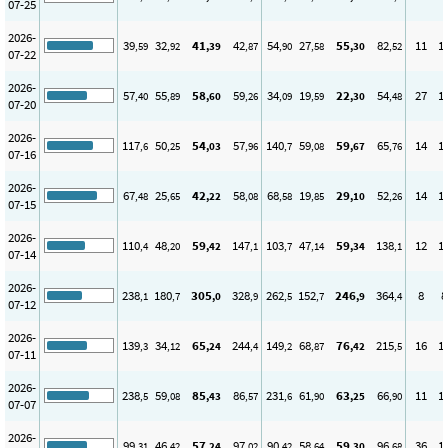
07-25
2026-
39
32
41
42
54
27
55
82
11
1
,59
,92
,39
,87
,90
,58
,30
,52
07-22
2026-
57
55
58
59
34
19
22
54
27
1
,40
,89
,60
,26
,09
,59
,30
,48
07-20
2026-
117
50
54
57
140
59
59
65
14
1
,6
,25
,03
,96
,7
,08
,67
,76
07-16
2026-
67
25
42
58
68
19
29
52
14
1
,48
,65
,22
,08
,58
,85
,10
,26
07-15
2026-
110
48
59
147
103
47
59
138
12
1
,4
,20
,42
,1
,7
,14
,34
,1
07-14
2026-
238
180
305
328
262
152
246
364
8
8
,1
,7
,0
,9
,5
,7
,9
,4
07-12
2026-
139
34
65
244
149
68
76
215
16
1
,3
,12
,24
,4
,2
,87
,42
,5
07-11
2026-
238
59
85
86
231
61
63
66
11
1
,5
,08
,43
,57
,6
,90
,25
,90
07-07
2026-
99
46
57
97
90
58
59
96
36
1
,31
,42
,24
,02
,42
,64
,30
,68