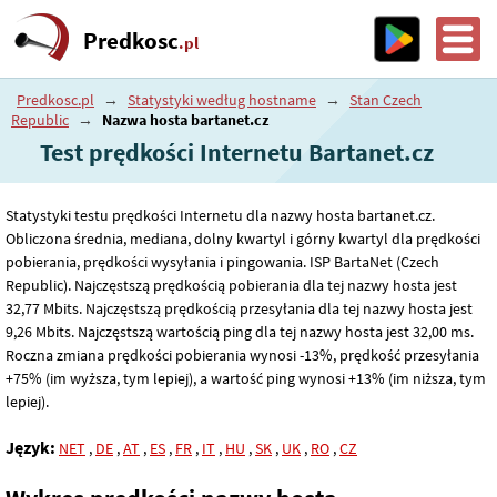
Predkosc
.pl
Predkosc.pl
→
Statystyki według hostname
→
Stan Czech
Republic
→
Nazwa hosta bartanet.cz
Test prędkości Internetu Bartanet.cz
Statystyki testu prędkości Internetu dla nazwy hosta bartanet.cz.
Obliczona średnia, mediana, dolny kwartyl i górny kwartyl dla prędkości
pobierania, prędkości wysyłania i pingowania. ISP BartaNet (Czech
Republic). Najczęstszą prędkością pobierania dla tej nazwy hosta jest
32
,77
Mbits. Najczęstszą prędkością przesyłania dla tej nazwy hosta jest
9
,26
Mbits. Najczęstszą wartością ping dla tej nazwy hosta jest 32
,00
ms.
Roczna zmiana prędkości pobierania wynosi -13%, prędkość przesyłania
+75% (im wyższa, tym lepiej), a wartość ping wynosi +13% (im niższa, tym
lepiej).
Język:
NET
,
DE
,
AT
,
ES
,
FR
,
IT
,
HU
,
SK
,
UK
,
RO
,
CZ