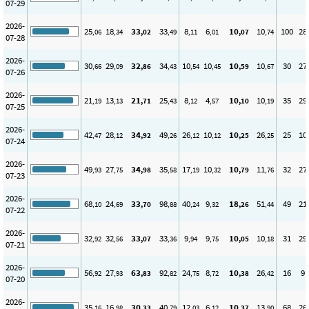
07-29
2026-
25
18
33
33
8
6
10
10
100
28
,06
,34
,02
,49
,11
,01
,07
,74
07-28
2026-
30
29
32
34
10
10
10
10
30
27
,66
,09
,86
,43
,54
,45
,59
,67
07-26
2026-
21
13
21
25
8
4
10
10
35
29
,19
,13
,71
,43
,12
,57
,10
,19
07-25
2026-
42
28
34
49
26
10
10
26
25
10
,47
,12
,92
,26
,12
,12
,25
,25
07-24
2026-
49
27
34
35
17
10
10
11
32
27
,93
,75
,98
,58
,19
,32
,79
,76
07-23
2026-
68
24
33
98
40
9
18
51
49
21
,10
,69
,70
,88
,24
,32
,26
,44
07-22
2026-
32
32
33
33
9
9
10
10
31
29
,92
,56
,07
,36
,94
,75
,05
,18
07-21
2026-
56
27
63
92
24
8
10
26
16
9
,92
,93
,83
,82
,75
,72
,38
,42
07-20
2026-
35
16
30
40
12
6
10
13
68
26
,16
,98
,33
,79
,03
,12
,37
,90