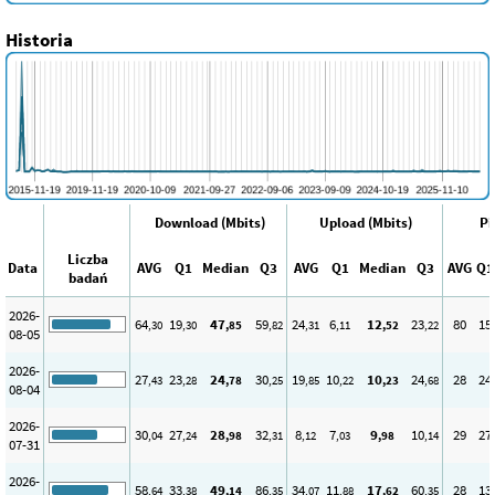
Historia
Download (Mbits)
Upload (Mbits)
Pi
Liczba
Data
AVG
Q1
Median
Q3
AVG
Q1
Median
Q3
AVG
Q1
badań
2026-
64
19
47
59
24
6
12
23
80
15
,30
,30
,85
,82
,31
,11
,52
,22
08-05
2026-
27
23
24
30
19
10
10
24
28
24
,43
,28
,78
,25
,85
,22
,23
,68
08-04
2026-
30
27
28
32
8
7
9
10
29
27
,04
,24
,98
,31
,12
,03
,98
,14
07-31
2026-
58
33
49
86
34
11
17
60
28
13
,64
,38
,14
,35
,07
,88
,62
,35