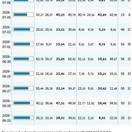
,61
,75
,32
,02
,35
,04
,83
,53
07-06
2026-
33
26
45
45
30
24
41
42
13
8
,17
,57
,19
,79
,74
,16
,89
,90
07-05
2026-
28
20
23
30
6
4
5
8
46
23
,52
,01
,02
,86
,56
,29
,29
,81
07-02
2026-
17
8
15
21
5
1
4
6
54
36
,94
,57
,94
,41
,61
,67
,78
,91
07-01
2026-
62
18
35
62
31
5
10
48
56
25
,76
,27
,09
,42
,11
,61
,82
,87
06-30
2026-
21
16
21
27
7
5
10
10
55
31
,53
,15
,96
,13
,29
,72
,21
,31
06-29
2026-
55
26
31
34
23
9
10
11
50
20
,44
,29
,54
,37
,10
,92
,42
,48
06-27
2026-
40
36
47
49
21
11
16
34
50
15
,12
,66
,31
,99
,77
,62
,48
,92
06-26
2026-
26
10
28
34
22
2
8
22
20
16
,21
,24
,52
,52
,21
,19
,55
,05
06-25