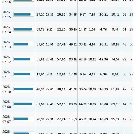
07-16
2026-
27
17
26
34
9
7
10
10
38
21
,20
,37
,35
,95
,17
,55
,21
,42
07-15
2026-
39
9
22
30
14
1
4
9
61
29
,71
,22
,10
,60
,37
,26
,76
,44
07-14
2026-
37
15
27
49
33
4
30
59
48
30
,60
,97
,49
,12
,81
,84
,91
,88
07-13
2026-
55
20
57
93
42
10
42
74
29
7
,88
,45
,95
,38
,16
,82
,70
,04
07-12
2026-
13
9
12
17
6
4
6
8
86
27
,60
,19
,66
,55
,14
,13
,56
,36
07-11
2026-
48
22
30
41
36
10
18
61
47
30
,39
,60
,18
,98
,04
,85
,99
,75
07-10
2026-
81
39
52
89
64
50
78
89
14
9
,56
,48
,15
,39
,92
,65
,00
,91
07-08
2026-
78
27
27
156
46
10
18
95
17
8
,97
,31
,74
,9
,52
,24
,69
,53
07-07
2026-
51
16
30
35
22
8
8
10
56
25