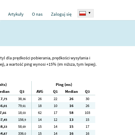
▾
Artykuły
O nas
Zaloguj się
tyl dla prędkości pobierania, prędkości wysyłania i
), a wartość ping wynosi +15% (im niższa, tym lepiej).
its)
Ping (ms)
edian
Q3
AVG
Q1
Median
Q3
17
38
26
22
26
30
,75
,36
56
79
18
10
16
26
,01
,61
7
18
62
17
58
103
,66
,03
67
156
14
12
13
15
,45
,9
38
58
15
14
15
17
,33
,69
44
336
15
14
16
16
,87
,0