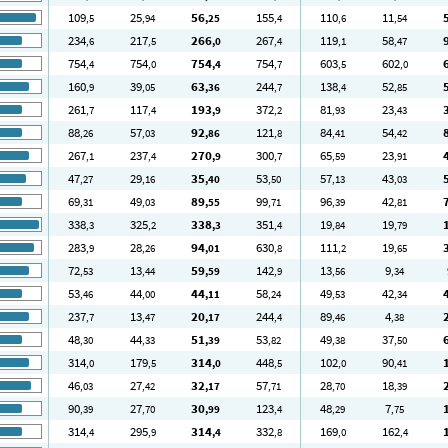
109
25
56
155
110
11
,5
,94
,25
,4
,6
,54
234
217
266
267
119
58
,6
,5
,0
,4
,1
,47
754
754
754
754
603
602
,4
,0
,4
,7
,5
,0
160
39
63
244
138
52
,9
,05
,36
,7
,4
,85
261
117
193
372
81
23
,7
,4
,9
,2
,93
,43
88
57
92
121
84
54
,26
,03
,86
,8
,41
,42
267
237
270
300
65
23
,1
,4
,9
,7
,59
,91
47
29
35
53
57
43
,27
,16
,40
,50
,13
,03
69
49
89
99
96
42
,31
,03
,55
,71
,39
,81
338
325
338
351
19
19
,3
,2
,3
,4
,84
,79
283
28
94
630
111
19
,9
,26
,01
,8
,2
,65
72
13
59
142
13
9
,53
,44
,59
,9
,56
,34
53
44
44
58
49
42
,46
,00
,11
,24
,53
,34
237
13
20
244
89
4
,7
,47
,17
,4
,46
,38
48
44
51
53
49
37
,30
,33
,39
,82
,38
,50
314
179
314
448
102
90
,0
,5
,0
,5
,0
,41
46
27
32
57
28
18
,03
,42
,17
,71
,70
,39
90
27
30
123
48
7
,39
,70
,99
,4
,29
,75
314
295
314
332
169
162
,4
,9
,4
,8
,0
,4