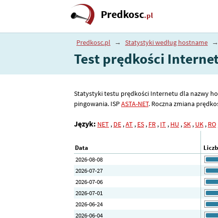
Predkosc
.pl
Predkosc.pl
→
Statystyki według hostname
Test prędkości Interne
Statystyki testu prędkości Internetu dla nazwy ho
pingowania. ISP
ASTA-NET
. Roczna zmiana prędkoś
Język:
NET
,
DE
,
AT
,
ES
,
FR
,
IT
,
HU
,
SK
,
UK
,
RO
Data
Licz
2026-08-08
2026-07-27
2026-07-06
2026-07-01
2026-06-24
2026-06-04