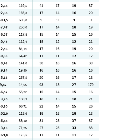
52
119
41
17
19
37
,68
,5
92
166
17
14
16
20
,38
,3
603
605
9
9
9
9
,5
,0
57
250
17
14
18
19
,47
,0
36
117
15
14
15
16
,57
,8
80
112
18
12
12
21
,45
,4
42
84
17
16
19
20
,46
,14
50
64
11
11
12
12
,33
,42
78
141
30
16
16
38
,48
,0
19
19
16
16
16
16
,84
,90
35
237
20
16
17
18
,13
,5
9
14
93
18
27
179
,82
,05
46
55
15
14
15
16
,52
,22
23
108
18
15
18
21
,20
,3
60
66
22
14
15
26
,30
,71
102
113
18
18
18
18
,0
,6
26
38
31
28
37
37
,88
,10
13
71
27
25
33
33
,13
,25
169
175
11
11
11
12
,0
,5