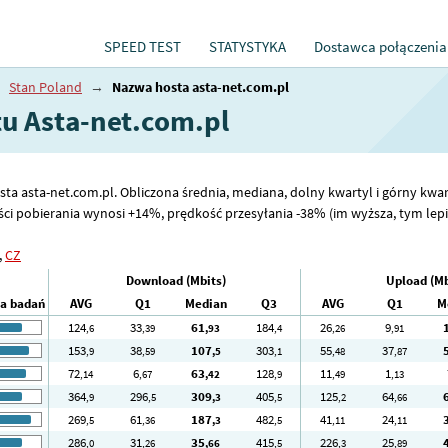
SPEED TEST
STATYSTYKA
Dostawca połączenia
→
Stan Poland
→
Nazwa hosta asta-net.com.pl
tu Asta-net.com.pl
sta asta-net.com.pl. Obliczona średnia, mediana, dolny kwartyl i górny kwar
ci pobierania wynosi +14%, prędkość przesyłania -38% (im wyższa, tym lepiej
,
CZ
Download (Mbits)
Upload (Mb
ba badań
AVG
Q1
Median
Q3
AVG
Q1
M
124
33
61
184
26
9
,6
,39
,93
,4
,26
,91
153
38
107
303
55
37
,9
,59
,5
,1
,48
,87
72
6
63
128
11
1
,14
,67
,42
,9
,49
,13
364
296
309
405
125
64
,9
,5
,3
,5
,2
,66
269
61
187
482
41
24
,5
,36
,3
,5
,11
,11
286
31
35
415
226
25
,0
,26
,66
,5
,3
,89