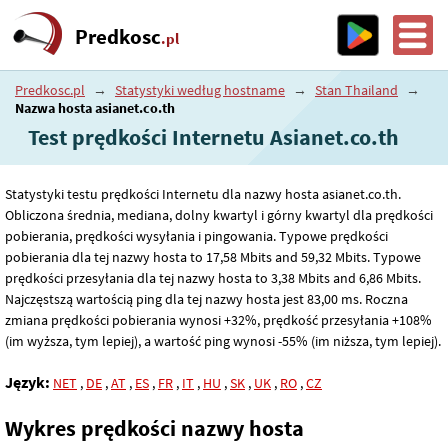
Predkosc
.pl
Predkosc.pl
→
Statystyki według hostname
→
Stan Thailand
→
Nazwa hosta asianet.co.th
Test prędkości Internetu Asianet.co.th
Statystyki testu prędkości Internetu dla nazwy hosta asianet.co.th.
Obliczona średnia, mediana, dolny kwartyl i górny kwartyl dla prędkości
pobierania, prędkości wysyłania i pingowania. Typowe prędkości
pobierania dla tej nazwy hosta to 17
,58
Mbits and 59
,32
Mbits. Typowe
prędkości przesyłania dla tej nazwy hosta to 3
,38
Mbits and 6
,86
Mbits.
Najczęstszą wartością ping dla tej nazwy hosta jest 83
,00
ms. Roczna
zmiana prędkości pobierania wynosi +32%, prędkość przesyłania +108%
(im wyższa, tym lepiej), a wartość ping wynosi -55% (im niższa, tym lepiej).
Język:
NET
,
DE
,
AT
,
ES
,
FR
,
IT
,
HU
,
SK
,
UK
,
RO
,
CZ
Wykres prędkości nazwy hosta