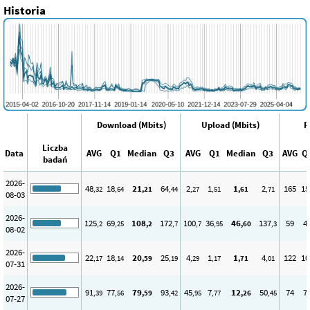
Historia
Download (Mbits)
Upload (Mbits)
P
Liczba
Data
AVG
Q1
Median
Q3
AVG
Q1
Median
Q3
AVG
Q
badań
2026-
48
18
21
64
2
1
1
2
165
15
,32
,64
,21
,44
,27
,51
,61
,71
08-03
2026-
125
69
108
172
100
36
46
137
59
4
,2
,25
,2
,7
,7
,95
,60
,3
08-02
2026-
22
18
20
25
4
1
1
4
122
10
,17
,14
,59
,19
,29
,17
,71
,01
07-31
2026-
91
77
79
93
45
7
12
50
74
7
,39
,56
,59
,42
,95
,77
,26
,45
07-27