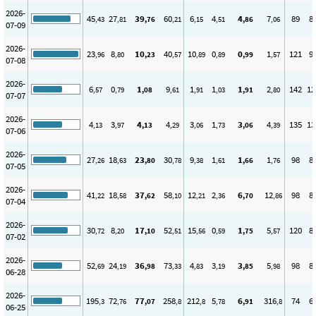
2026-
45
27
39
60
6
4
4
7
89
8
,43
,81
,76
,21
,15
,51
,86
,06
07-09
2026-
23
8
10
40
10
0
0
1
121
9
,96
,80
,23
,57
,89
,89
,99
,57
07-08
2026-
6
0
1
9
1
1
1
2
142
12
,57
,79
,08
,61
,91
,03
,91
,80
07-07
2026-
4
3
4
4
3
1
3
4
135
13
,13
,97
,13
,29
,06
,73
,06
,39
07-06
2026-
27
18
23
30
9
1
1
1
98
8
,26
,63
,80
,78
,38
,61
,66
,76
07-05
2026-
41
18
37
58
12
2
6
12
98
8
,22
,58
,62
,10
,21
,36
,70
,86
07-04
2026-
30
8
17
52
15
0
1
5
120
8
,72
,20
,10
,51
,56
,59
,75
,57
07-02
2026-
52
24
36
73
4
3
3
5
98
8
,69
,19
,98
,33
,83
,19
,85
,98
06-28
2026-
195
72
77
258
212
5
6
316
74
6
,3
,76
,07
,8
,8
,78
,91
,8
06-25