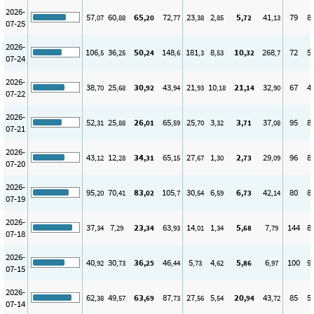
2026-
57
60
65
72
23
2
5
41
79
8
,07
,88
,20
,77
,38
,85
,72
,13
07-25
2026-
106
36
50
148
181
8
10
268
72
5
,5
,25
,24
,6
,3
,53
,32
,7
07-24
2026-
38
25
30
43
21
10
21
32
67
4
,70
,68
,92
,94
,93
,18
,14
,90
07-22
2026-
52
25
26
65
25
3
3
37
95
8
,31
,88
,01
,59
,70
,32
,71
,08
07-21
2026-
43
12
34
65
27
1
2
29
96
8
,12
,28
,31
,15
,67
,30
,73
,09
07-20
2026-
95
70
83
105
30
6
6
42
80
8
,20
,41
,02
,7
,54
,59
,73
,14
07-19
2026-
37
7
23
63
14
1
5
7
144
8
,34
,29
,34
,93
,01
,34
,68
,79
07-18
2026-
40
30
36
46
5
4
5
6
100
9
,92
,73
,25
,44
,73
,62
,86
,97
07-15
2026-
62
49
63
87
27
5
20
43
85
5
,38
,57
,69
,73
,56
,54
,94
,72
07-14