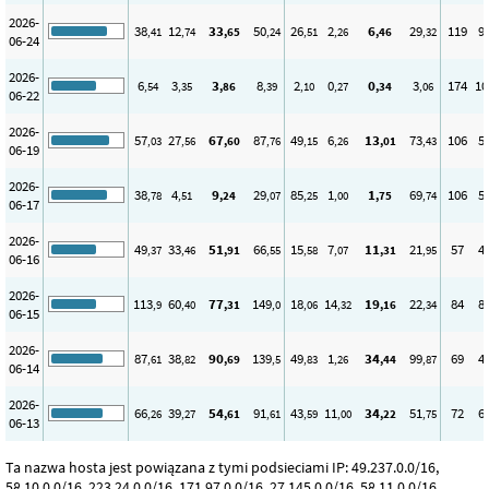
2026-
38
12
33
50
26
2
6
29
119
9
,41
,74
,65
,24
,51
,26
,46
,32
06-24
2026-
6
3
3
8
2
0
0
3
174
10
,54
,35
,86
,39
,10
,27
,34
,06
06-22
2026-
57
27
67
87
49
6
13
73
106
5
,03
,56
,60
,76
,15
,26
,01
,43
06-19
2026-
38
4
9
29
85
1
1
69
106
5
,78
,51
,24
,07
,25
,00
,75
,74
06-17
2026-
49
33
51
66
15
7
11
21
57
4
,37
,46
,91
,55
,58
,07
,31
,95
06-16
2026-
113
60
77
149
18
14
19
22
84
8
,9
,40
,31
,0
,06
,32
,16
,34
06-15
2026-
87
38
90
139
49
1
34
99
69
4
,61
,82
,69
,5
,83
,26
,44
,87
06-14
2026-
66
39
54
91
43
11
34
51
72
6
,26
,27
,61
,61
,59
,00
,22
,75
06-13
Ta nazwa hosta jest powiązana z tymi podsieciami IP: 49.237.0.0/16,
58.10.0.0/16, 223.24.0.0/16, 171.97.0.0/16, 27.145.0.0/16, 58.11.0.0/16,