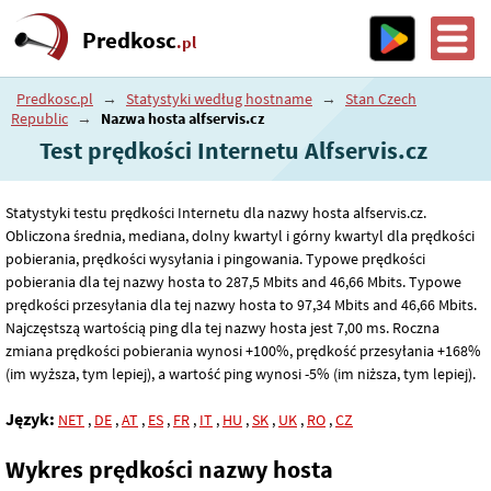
Predkosc
.pl
Predkosc.pl
→
Statystyki według hostname
→
Stan Czech
Republic
→
Nazwa hosta alfservis.cz
Test prędkości Internetu Alfservis.cz
Statystyki testu prędkości Internetu dla nazwy hosta alfservis.cz.
Obliczona średnia, mediana, dolny kwartyl i górny kwartyl dla prędkości
pobierania, prędkości wysyłania i pingowania. Typowe prędkości
pobierania dla tej nazwy hosta to 287
,5
Mbits and 46
,66
Mbits. Typowe
prędkości przesyłania dla tej nazwy hosta to 97
,34
Mbits and 46
,66
Mbits.
Najczęstszą wartością ping dla tej nazwy hosta jest 7
,00
ms. Roczna
zmiana prędkości pobierania wynosi +100%, prędkość przesyłania +168%
(im wyższa, tym lepiej), a wartość ping wynosi -5% (im niższa, tym lepiej).
Język:
NET
,
DE
,
AT
,
ES
,
FR
,
IT
,
HU
,
SK
,
UK
,
RO
,
CZ
Wykres prędkości nazwy hosta