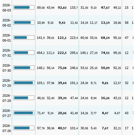
2026-
89
43
92
133
31
9
47
49
15
1
,08
,94
,83
,7
,30
,10
,67
,22
08-03
2026-
10
9
9
11
14
11
13
16
58
1
,69
,33
,43
,42
,29
,17
,19
,86
08-02
2026-
141
39
121
223
60
33
68
95
47
8
,9
,61
,1
,4
,06
,01
,14
,18
08-01
2026-
454
111
222
295
140
27
74
99
12
7
,2
,0
,5
,6
,1
,19
,51
,25
07-31
2026-
148
56
75
246
53
25
50
92
12
8
,2
,14
,08
,6
,01
,10
,09
,25
07-30
2026-
103
37
39
191
24
6
9
12
32
8
,1
,96
,64
,3
,39
,71
,81
,57
07-29
2026-
46
32
39
47
24
8
16
43
12
1
,02
,40
,39
,44
,93
,94
,26
,23
07-28
2026-
71
9
20
41
14
3
4
4
43
7
,47
,24
,06
,49
,26
,77
,47
,67
07-27
2026-
97
36
40
101
30
5
7
32
17
1
,76
,06
,57
,4
,08
,43
,67
,21
07-26