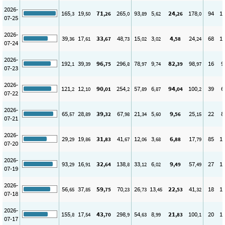
2026-
165
19
71
265
93
5
24
178
94
1
,3
,50
,26
,0
,89
,62
,26
,0
07-25
2026-
39
17
33
48
15
3
4
24
68
1
,36
,61
,67
,73
,02
,02
,58
,24
07-24
2026-
192
39
96
296
78
9
82
98
16
9
,1
,39
,75
,8
,97
,74
,39
,97
07-23
2026-
121
12
90
254
57
6
94
100
39
6
,2
,10
,01
,2
,89
,87
,04
,2
07-22
2026-
65
28
39
67
21
5
9
25
22
8
,57
,89
,32
,98
,34
,60
,56
,15
07-21
2026-
29
19
31
41
12
3
6
17
85
1
,29
,86
,83
,67
,06
,68
,88
,79
07-20
2026-
93
16
32
138
33
6
9
57
27
1
,29
,91
,64
,8
,12
,02
,49
,49
07-19
2026-
56
37
59
70
26
13
22
41
18
1
,65
,85
,75
,23
,73
,45
,53
,32
07-18
2026-
155
17
43
298
54
8
21
100
20
1
,8
,54
,70
,9
,63
,99
,83
,1
07-17