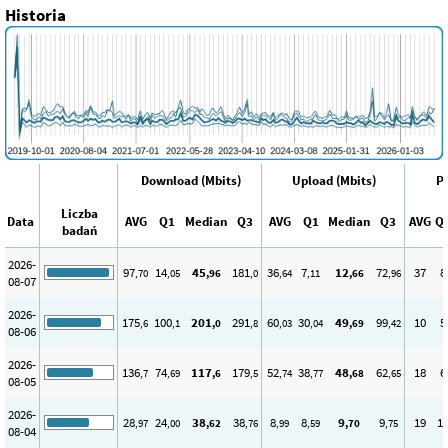
Historia
Download (Mbits)
Upload (Mbits)
Pi
Liczba
Data
AVG
Q1
Median
Q3
AVG
Q1
Median
Q3
AVG
Q
badań
2026-
97
14
45
181
36
7
12
72
37
8
,70
,05
,96
,0
,64
,11
,66
,96
08-07
2026-
175
100
201
291
60
30
49
99
10
5
,6
,1
,0
,8
,03
,04
,69
,42
08-06
2026-
136
74
117
179
52
38
48
62
18
6
,7
,69
,6
,5
,74
,77
,68
,65
08-05
2026-
28
24
38
38
8
8
9
9
19
1
,97
,00
,62
,76
,99
,59
,70
,75
08-04