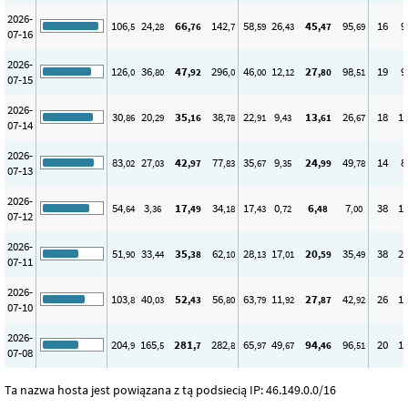
2026-
106
24
66
142
58
26
45
95
16
9
,5
,28
,76
,7
,59
,43
,47
,69
07-16
2026-
126
36
47
296
46
12
27
98
19
9
,0
,80
,92
,0
,00
,12
,80
,51
07-15
2026-
30
20
35
38
22
9
13
26
18
1
,86
,29
,16
,78
,91
,43
,61
,67
07-14
2026-
83
27
42
77
35
9
24
49
14
8
,02
,03
,97
,83
,67
,35
,99
,78
07-13
2026-
54
3
17
34
17
0
6
7
38
1
,64
,36
,49
,18
,43
,72
,48
,00
07-12
2026-
51
33
35
62
28
17
20
35
38
2
,90
,44
,38
,10
,13
,01
,59
,49
07-11
2026-
103
40
52
56
63
11
27
42
26
1
,8
,03
,43
,80
,79
,92
,87
,92
07-10
2026-
204
165
281
282
65
49
94
96
20
1
,9
,5
,7
,8
,97
,67
,46
,51
07-08
Ta nazwa hosta jest powiązana z tą podsiecią IP: 46.149.0.0/16