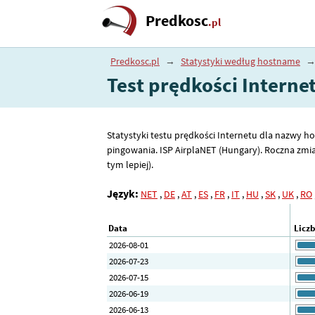
Predkosc
.pl
Predkosc.pl
→
Statystyki według hostname
Test prędkości Interne
Statystyki testu prędkości Internetu dla nazwy ho
pingowania. ISP AirplaNET (Hungary). Roczna zmia
tym lepiej).
Język:
NET
,
DE
,
AT
,
ES
,
FR
,
IT
,
HU
,
SK
,
UK
,
RO
Data
Licz
2026-08-01
2026-07-23
2026-07-15
2026-06-19
2026-06-13