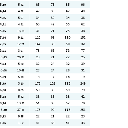
5
5
85
75
85
96
,19
,41
4
4
42
35
42
48
,44
,58
4
5
34
32
34
36
,86
,07
4
4
55
49
55
62
,91
,91
5
13
31
21
25
38
,25
,16
7
9
110
69
110
152
,94
,21
7
12
144
33
50
161
,65
,71
3
3
73
68
73
77
,61
,67
15
26
23
21
22
25
,83
,30
4
5
32
24
32
39
,93
,20
10
10
28
24
28
31
,08
,63
5
5
18
17
18
19
,09
,18
3
3
175
102
175
249
,79
,80
6
8
59
39
59
79
,00
,05
5
5
38
35
38
42
,28
,42
8
13
51
38
57
70
,76
,59
36
37
175
99
175
251
,30
,41
8
9
22
21
22
23
,83
,55
1
1
41
38
41
43
,26
,62