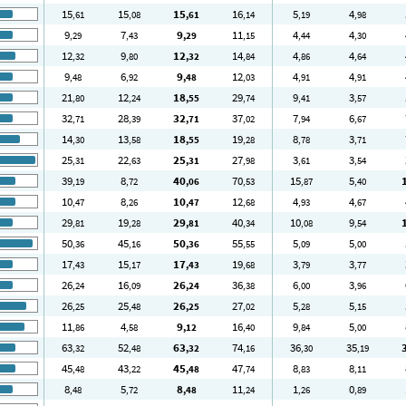
15
15
15
16
5
4
,61
,08
,61
,14
,19
,98
9
7
9
11
4
4
,29
,43
,29
,15
,44
,30
12
9
12
14
4
4
,32
,80
,32
,84
,86
,64
9
6
9
12
4
4
,48
,92
,48
,03
,91
,91
21
12
18
29
9
3
,80
,24
,55
,74
,41
,57
32
28
32
37
7
6
,71
,39
,71
,02
,94
,67
14
13
18
19
8
3
,30
,58
,55
,28
,78
,71
25
22
25
27
3
3
,31
,63
,31
,98
,61
,54
39
8
40
70
15
5
,19
,72
,06
,53
,87
,40
10
8
10
12
4
4
,47
,26
,47
,68
,93
,67
29
19
29
40
10
9
,81
,28
,81
,34
,08
,54
50
45
50
55
5
5
,36
,16
,36
,55
,09
,00
17
15
17
19
3
3
,43
,17
,43
,68
,79
,77
26
16
26
36
6
3
,24
,09
,24
,38
,00
,96
26
25
26
27
5
5
,25
,48
,25
,02
,28
,15
11
4
9
16
9
5
,86
,58
,12
,40
,84
,00
63
52
63
74
36
35
,32
,48
,32
,16
,30
,19
45
43
45
47
8
8
,48
,22
,48
,74
,83
,11
8
5
8
11
1
0
,48
,72
,48
,24
,26
,89