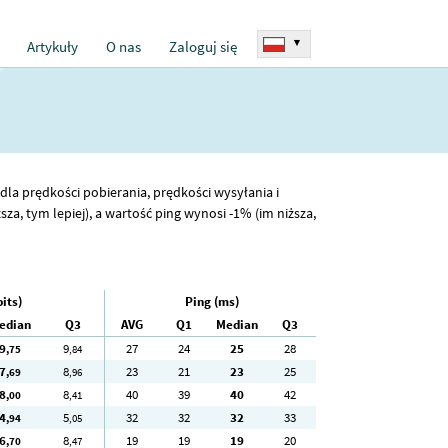
▾
Artykuły
O nas
Zaloguj się
dla prędkości pobierania, prędkości wysyłania i
, tym lepiej), a wartość ping wynosi -1% (im niższa,
its)
Ping (ms)
edian
Q3
AVG
Q1
Median
Q3
9
9
27
24
25
28
,75
,84
7
8
23
21
23
25
,69
,96
8
8
40
39
40
42
,00
,41
4
5
32
32
32
33
,94
,05
6
8
19
19
19
20
,70
,47