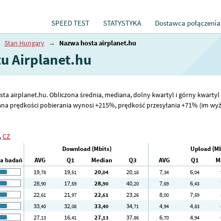
SPEED TEST
STATYSTYKA
Dostawca połączenia
→
Stan Hungary
→
Nazwa hosta airplanet.hu
tu Airplanet.hu
sta airplanet.hu. Obliczona średnia, mediana, dolny kwartyl i górny kwartyl 
na prędkości pobierania wynosi +215%, prędkość przesyłania +71% (im wyższa
,
CZ
Download (Mbits)
Upload (Mb
ba badań
AVG
Q1
Median
Q3
AVG
Q1
M
19
19
20
20
7
6
,78
,51
,04
,18
,34
,04
28
17
28
40
7
6
,90
,59
,90
,20
,69
,43
22
21
22
23
8
7
,61
,97
,61
,26
,00
,59
33
32
33
34
4
4
,40
,08
,40
,71
,94
,83
27
16
27
37
6
4
,13
,41
,13
,86
,70
,94