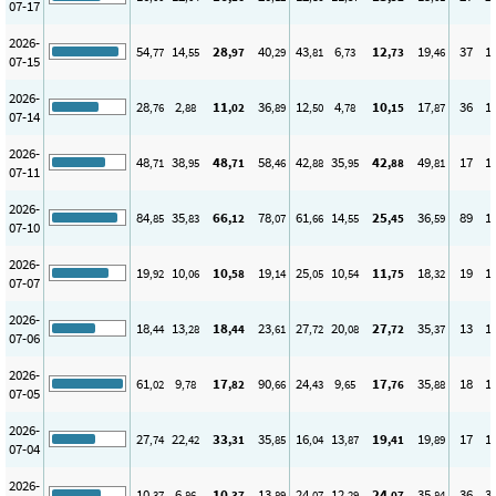
07-17
2026-
54
14
28
40
43
6
12
19
37
1
,77
,55
,97
,29
,81
,73
,73
,46
07-15
2026-
28
2
11
36
12
4
10
17
36
1
,76
,88
,02
,89
,50
,78
,15
,87
07-14
2026-
48
38
48
58
42
35
42
49
17
1
,71
,95
,71
,46
,88
,95
,88
,81
07-11
2026-
84
35
66
78
61
14
25
36
89
1
,85
,83
,12
,07
,66
,55
,45
,59
07-10
2026-
19
10
10
19
25
10
11
18
19
1
,92
,06
,58
,14
,05
,54
,75
,32
07-07
2026-
18
13
18
23
27
20
27
35
13
1
,44
,28
,44
,61
,72
,08
,72
,37
07-06
2026-
61
9
17
90
24
9
17
35
18
1
,02
,78
,82
,66
,43
,65
,76
,88
07-05
2026-
27
22
33
35
16
13
19
19
17
1
,74
,42
,31
,85
,04
,87
,41
,89
07-04
2026-
10
6
10
13
24
12
24
35
36
3
,37
,86
,37
,89
,07
,29
,07
,84