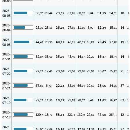
08-06
2026-
50
28
29
83
60
9
91
94
10
8
,70
,44
,05
,61
,02
,64
,55
,61
08-05
2026-
25
23
26
27
11
8
12
15
14
1
,36
,53
,29
,66
,56
,00
,34
,51
08-04
2026-
44
28
40
48
48
16
20
27
19
1
,43
,96
,31
,21
,03
,82
,45
,78
08-03
2026-
32
33
35
45
14
10
16
18
14
8
,87
,66
,60
,40
,97
,20
,47
,44
07-31
2026-
22
12
29
29
29
29
35
35
21
1
,17
,48
,50
,96
,28
,58
,07
,72
07-22
2026-
67
6
22
83
66
10
28
84
37
1
,59
,73
,23
,09
,84
,65
,66
,85
07-21
2026-
72
11
18
79
70
5
11
76
63
1
,17
,56
,92
,53
,07
,42
,82
,47
07-19
2026-
120
18
58
221
132
22
43
264
12
1
,7
,70
,74
,4
,9
,69
,05
,7
07-18
2026-
16
12
16
20
12
11
13
15
27
2
,00
,04
,16
,12
,86
,37
,52
,01