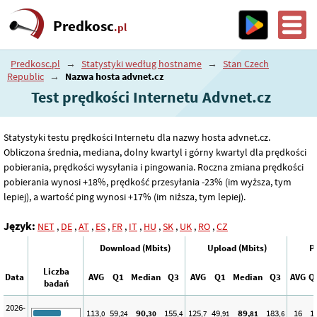
Predkosc
.pl
Predkosc.pl
→
Statystyki według hostname
→
Stan Czech
Republic
→
Nazwa hosta advnet.cz
Test prędkości Internetu Advnet.cz
Statystyki testu prędkości Internetu dla nazwy hosta advnet.cz.
Obliczona średnia, mediana, dolny kwartyl i górny kwartyl dla prędkości
pobierania, prędkości wysyłania i pingowania. Roczna zmiana prędkości
pobierania wynosi +18%, prędkość przesyłania -23% (im wyższa, tym
lepiej), a wartość ping wynosi +17% (im niższa, tym lepiej).
Język:
NET
,
DE
,
AT
,
ES
,
FR
,
IT
,
HU
,
SK
,
UK
,
RO
,
CZ
Download (Mbits)
Upload (Mbits)
P
Liczba
Data
AVG
Q1
Median
Q3
AVG
Q1
Median
Q3
AVG
Q
badań
2026-
113
59
90
155
125
49
89
183
16
1
,0
,24
,30
,4
,7
,91
,81
,6