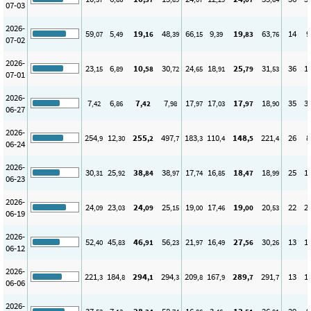
07-03
2026-
59
5
19
48
66
9
19
63
14
9
,07
,49
,16
,39
,15
,39
,83
,76
07-02
2026-
23
6
10
30
24
18
25
31
36
1
,15
,89
,58
,72
,65
,91
,79
,53
07-01
2026-
7
6
7
7
17
17
17
18
35
3
,42
,86
,42
,98
,97
,03
,97
,90
06-27
2026-
254
12
255
497
183
110
148
221
26
8
,9
,30
,2
,7
,3
,4
,5
,4
06-24
2026-
30
25
38
38
17
16
18
18
25
1
,31
,92
,84
,97
,74
,85
,47
,99
06-23
2026-
24
23
24
25
19
17
19
20
22
2
,09
,03
,09
,15
,00
,46
,00
,53
06-19
2026-
52
45
46
56
21
16
27
30
13
1
,40
,83
,91
,23
,97
,49
,56
,26
06-12
2026-
221
184
294
294
209
167
289
291
13
1
,3
,8
,1
,3
,8
,9
,7
,7
06-06
2026-