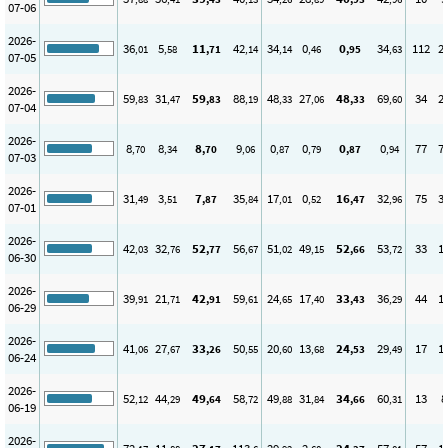
07-06
2026-
36
5
11
42
34
0
0
34
112
2
,01
,58
,71
,14
,14
,46
,95
,63
07-05
2026-
59
31
59
88
48
27
48
69
34
2
,83
,47
,83
,19
,33
,06
,33
,60
07-04
2026-
8
8
8
9
0
0
0
0
77
7
,70
,34
,70
,06
,87
,79
,87
,94
07-03
2026-
31
3
7
35
17
0
16
32
75
3
,49
,51
,87
,84
,01
,52
,47
,96
07-01
2026-
42
32
52
56
51
49
52
53
33
1
,03
,76
,77
,67
,02
,15
,66
,72
06-30
2026-
39
21
42
59
24
17
33
36
44
1
,91
,71
,91
,61
,65
,40
,43
,29
06-29
2026-
41
27
33
50
20
13
24
29
17
1
,06
,67
,26
,55
,60
,68
,53
,49
06-24
2026-
52
44
49
58
49
31
34
60
13
8
,12
,29
,64
,72
,88
,84
,66
,31
06-19
2026-