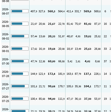
08-08
2026-
407
327
560
564
411
331
569
569
6
5
,9
,6
,3
,4
,4
,7
,0
,8
08-07
2026-
21
20
21
22
81
75
81
87
16
1
,67
,56
,67
,78
,42
,57
,42
,27
08-05
2026-
57
13
20
51
48
4
19
25
22
9
,44
,69
,33
,97
,87
,93
,02
,52
08-02
2026-
17
16
19
20
18
13
25
26
33
2
,62
,19
,68
,08
,37
,49
,63
,88
08-01
2026-
47
12
60
66
5
1
4
8
37
1
,74
,38
,00
,58
,42
,61
,42
,68
07-30
2026-
144
121
172
181
163
87
137
226
14
1
,9
,9
,8
,9
,5
,79
,1
,1
07-28
2026-
101
21
99
179
105
35
104
173
11
1
,8
,72
,68
,7
,0
,36
,1
,7
07-27
2026-
100
85
94
111
47
36
37
53
19
1
,4
,68
,00
,9
,17
,13
,50
,37
07-25
2026-
21
19
20
21
24
14
32
37
12
1
,21
,78
,71
,20
,75
,58
,38
,50