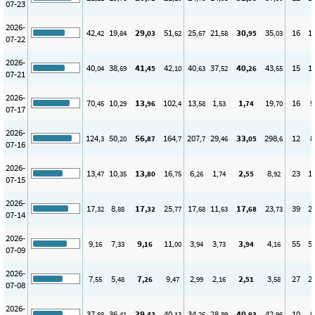
07-23
2026-
42
19
29
51
25
21
30
35
16
1
,42
,84
,03
,62
,67
,58
,95
,03
07-22
2026-
40
38
41
42
40
37
40
43
15
1
,04
,69
,45
,10
,63
,52
,26
,55
07-21
2026-
70
10
13
102
13
1
1
19
16
9
,45
,29
,96
,4
,58
,53
,74
,70
07-17
2026-
124
50
56
164
207
29
33
298
12
8
,3
,20
,87
,7
,7
,46
,05
,6
07-16
2026-
13
10
13
16
6
1
2
8
23
1
,47
,35
,80
,75
,26
,74
,55
,92
07-15
2026-
17
8
17
25
17
11
17
23
39
2
,32
,88
,32
,77
,68
,63
,68
,73
07-14
2026-
9
7
9
11
3
3
3
4
55
5
,16
,33
,16
,00
,94
,73
,94
,16
07-09
2026-
7
5
7
9
2
2
2
3
27
2
,55
,48
,26
,47
,99
,16
,51
,58
07-08
2026-
37
36
39
40
34
28
40
42
10
9
,88
,41
,43
,13
,26
,89
,93
,96