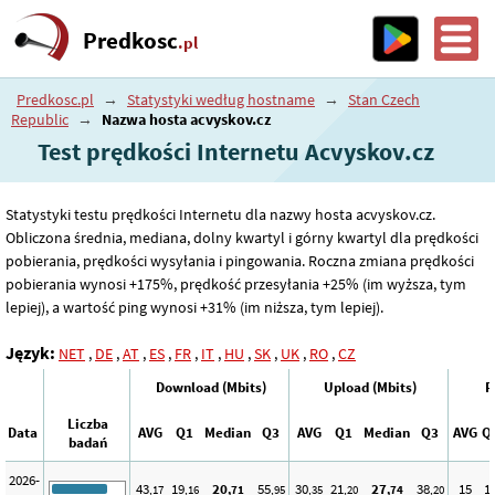
Predkosc
.pl
Predkosc.pl
→
Statystyki według hostname
→
Stan Czech
Republic
→
Nazwa hosta acvyskov.cz
Test prędkości Internetu Acvyskov.cz
Statystyki testu prędkości Internetu dla nazwy hosta acvyskov.cz.
Obliczona średnia, mediana, dolny kwartyl i górny kwartyl dla prędkości
pobierania, prędkości wysyłania i pingowania. Roczna zmiana prędkości
pobierania wynosi +175%, prędkość przesyłania +25% (im wyższa, tym
lepiej), a wartość ping wynosi +31% (im niższa, tym lepiej).
Język:
NET
,
DE
,
AT
,
ES
,
FR
,
IT
,
HU
,
SK
,
UK
,
RO
,
CZ
Download (Mbits)
Upload (Mbits)
P
Liczba
Data
AVG
Q1
Median
Q3
AVG
Q1
Median
Q3
AVG
Q
badań
2026-
43
19
20
55
30
21
27
38
15
1
,17
,16
,71
,95
,35
,20
,74
,20