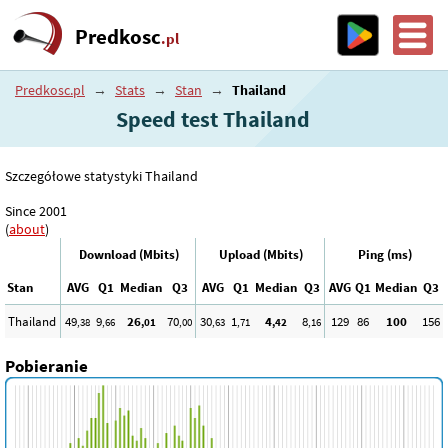
Predkosc
.pl
Predkosc.pl
→
Stats
→
Stan
→
Thailand
Speed test Thailand
Szczegółowe statystyki Thailand
Since 2001
(
about
)
Download (Mbits)
Upload (Mbits)
Ping (ms)
Stan
AVG
Q1
Median
Q3
AVG
Q1
Median
Q3
AVG
Q1
Median
Q3
Thailand
49
9
26
70
30
1
4
8
129
86
100
156
,38
,66
,01
,00
,63
,71
,42
,16
Pobieranie