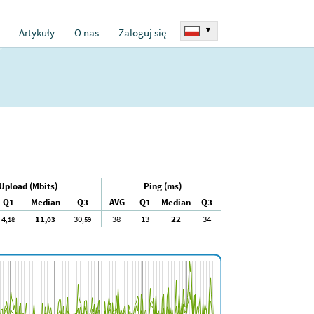
▾
Artykuły
O nas
Zaloguj się
Upload (Mbits)
Ping (ms)
Q1
Median
Q3
AVG
Q1
Median
Q3
4
11
30
38
13
22
34
,18
,03
,59