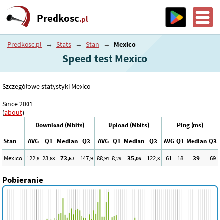
Predkosc
.pl
Predkosc.pl
→
Stats
→
Stan
→
Mexico
Speed test Mexico
Szczegółowe statystyki Mexico
Since 2001
(
about
)
Download (Mbits)
Upload (Mbits)
Ping (ms)
Stan
AVG
Q1
Median
Q3
AVG
Q1
Median
Q3
AVG
Q1
Median
Q3
Mexico
122
23
73
147
88
8
35
122
61
18
39
69
,8
,63
,67
,9
,91
,29
,06
,3
Pobieranie