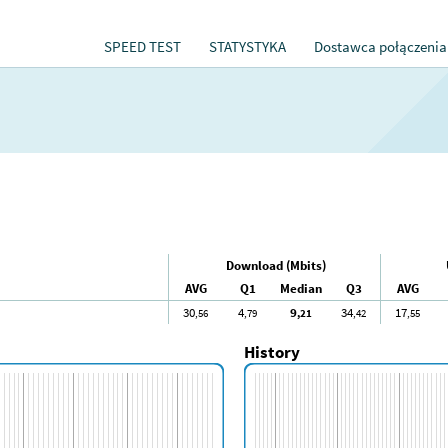
SPEED TEST
STATYSTYKA
Dostawca połączenia
Download (Mbits)
AVG
Q1
Median
Q3
AVG
30
4
9
34
17
,56
,79
,21
,42
,55
History