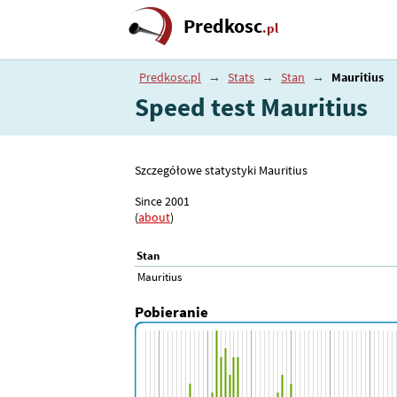
Predkosc
.pl
Predkosc.pl
→
Stats
→
Stan
→
Mauritius
Speed test Mauritius
Szczegółowe statystyki Mauritius
Since 2001
(
about
)
Stan
Mauritius
Pobieranie