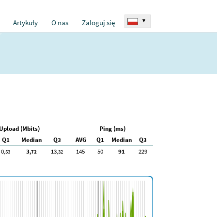
▾
Artykuły
O nas
Zaloguj się
Upload (Mbits)
Ping (ms)
Q1
Median
Q3
AVG
Q1
Median
Q3
0
3
13
145
50
91
229
,53
,72
,32