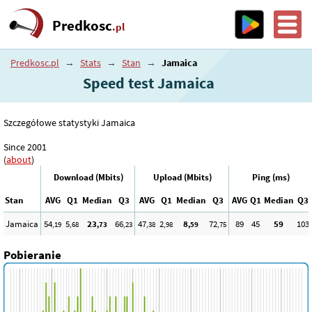
Predkosc
.pl
Predkosc.pl
→
Stats
→
Stan
→
Jamaica
Speed test Jamaica
Szczegółowe statystyki Jamaica
Since 2001
(
about
)
Download (Mbits)
Upload (Mbits)
Ping (ms)
Stan
AVG
Q1
Median
Q3
AVG
Q1
Median
Q3
AVG
Q1
Median
Q3
Jamaica
54
5
23
66
47
2
8
72
89
45
59
103
,19
,68
,73
,23
,38
,98
,59
,75
Pobieranie