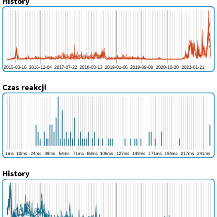
History
Czas reakcji
History