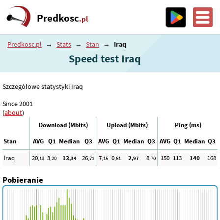
Predkosc
.pl
Predkosc.pl
→
Stats
→
Stan
→
Iraq
Speed test Iraq
Szczegółowe statystyki Iraq
Since 2001
(
about
)
Download (Mbits)
Upload (Mbits)
Ping (ms)
Stan
AVG
Q1
Median
Q3
AVG
Q1
Median
Q3
AVG
Q1
Median
Q3
Iraq
20
3
13
26
7
0
2
8
150
113
140
168
,13
,20
,34
,71
,15
,61
,97
,70
Pobieranie