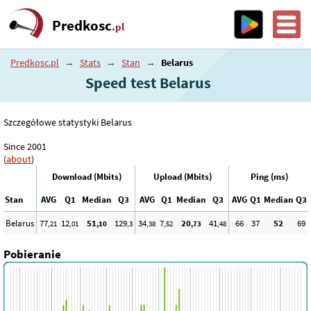
Predkosc
.pl
Predkosc.pl
→
Stats
→
Stan
→
Belarus
Speed test Belarus
Szczegółowe statystyki Belarus
Since 2001
(
about
)
Download (Mbits)
Upload (Mbits)
Ping (ms)
Stan
AVG
Q1
Median
Q3
AVG
Q1
Median
Q3
AVG
Q1
Median
Q3
Belarus
77
12
51
129
34
7
20
41
66
37
52
69
,21
,01
,10
,3
,38
,52
,73
,48
Pobieranie