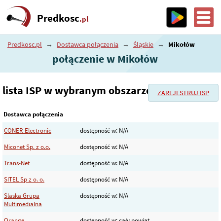
Predkosc
.pl
Predkosc.pl
→
Dostawca połączenia
→
Śląskie
→
Mikołów
połączenie w Mikołów
lista ISP w wybranym obszarze
ZAREJESTRUJ ISP
Dostawca połączenia
CONER Electronic
dostępność w: N/A
Miconet Sp. z o.o.
dostępność w: N/A
Trans-Net
dostępność w: N/A
SITEL Sp z o. o.
dostępność w: N/A
Slaska Grupa
dostępność w: N/A
Multimedialna
Orange
dostępność w: cały powiat