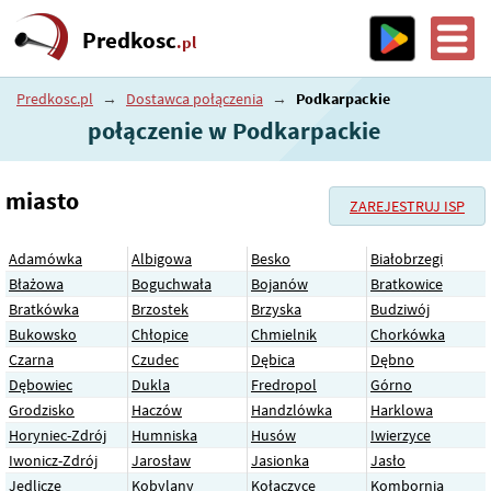
Predkosc
.pl
Predkosc.pl
→
Dostawca połączenia
→
Podkarpackie
połączenie w Podkarpackie
miasto
ZAREJESTRUJ ISP
Adamówka
Albigowa
Besko
Białobrzegi
Błażowa
Boguchwała
Bojanów
Bratkowice
Bratkówka
Brzostek
Brzyska
Budziwój
Bukowsko
Chłopice
Chmielnik
Chorkówka
Czarna
Czudec
Dębica
Dębno
Dębowiec
Dukla
Fredropol
Górno
Grodzisko
Haczów
Handzlówka
Harklowa
Horyniec-Zdrój
Humniska
Husów
Iwierzyce
Iwonicz-Zdrój
Jarosław
Jasionka
Jasło
Jedlicze
Kobylany
Kołaczyce
Kombornia