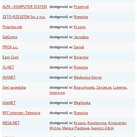
ALFA - KOMPUTER SYSTEM
dostępność w:
Przemyśl
ZETO-RZESZÓW Sp. z o.o.
dostępność w:
Rzeszów
Polanka.net
dostępność w:
Krosno
SetComp
dostępność w:
Jarosław
PROX s.c.
dostępność w:
Sanok
Easy Com
dostępność w:
Bojanów
SL-NET
dostępność w:
Rzeszów
AVANET
dostępność w:
Wadowice Górne
Sieć sąsiedzka
dostępność w:
Boguchwała
,
Zarzecze
,
Lubenia
,
Iwierzyce
InfaNET
dostępność w:
Węglówka
RFC Internet i Telewizja
dostępność w:
Rzeszów
MEGA.NET
dostępność w:
Krosno
,
Kombornia
,
Krościenko
Wyżne
,
Miejsce Piastowe
,
Iwonicz-Zdrój