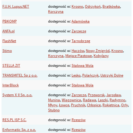
F.U.H. Lupus.NET
dostępność w:
Krosno
,
Odrzykoń
,
Bratkówka
,
Korczyna
PBKOMP
dostępność w:
Adamówka
ANFA.pl
dostępność w:
Zarzecze
FlashNet
dostępność w:
Tarnobrzeg
Stimo
dostępność w:
Haczów
,
Nowy Żmigród
,
Krosno
,
Korczyna
,
Miejsce Piastowe
,
Kobylany
STELLA ZIT
dostępność w:
Stalowa Wola
TRANSMITEL Sp z o.o.
dostępność w:
Lesko
,
Polańczyk
,
Ustrzyki Dolne
InterBlock
dostępność w:
Stalowa Wola
System X II Sp. o.o.
dostępność w:
Zarzecze
,
Przeworsk
,
Jarosław
,
Munina
,
Wiązownica
,
Radawa
,
Laszki
,
Radymno
,
Młyny
,
Łowce
,
Pruchnik
,
Chłopice
,
Rokietnica
,
Orły
,
Stubno
RES.PL ISP S.C.
dostępność w:
Rzeszów
Enformatic Sp. z o.o.
dostępność w:
Rzeszów