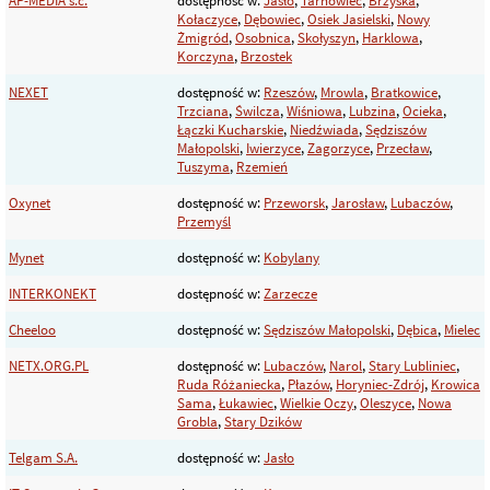
AP-MEDIA s.c.
dostępność w:
Jasło
,
Tarnowiec
,
Brzyska
,
Kołaczyce
,
Dębowiec
,
Osiek Jasielski
,
Nowy
Żmigród
,
Osobnica
,
Skołyszyn
,
Harklowa
,
Korczyna
,
Brzostek
NEXET
dostępność w:
Rzeszów
,
Mrowla
,
Bratkowice
,
Trzciana
,
Świlcza
,
Wiśniowa
,
Lubzina
,
Ocieka
,
Łączki Kucharskie
,
Niedźwiada
,
Sędziszów
Małopolski
,
Iwierzyce
,
Zagorzyce
,
Przecław
,
Tuszyma
,
Rzemień
Oxynet
dostępność w:
Przeworsk
,
Jarosław
,
Lubaczów
,
Przemyśl
Mynet
dostępność w:
Kobylany
INTERKONEKT
dostępność w:
Zarzecze
Cheeloo
dostępność w:
Sędziszów Małopolski
,
Dębica
,
Mielec
NETX.ORG.PL
dostępność w:
Lubaczów
,
Narol
,
Stary Lubliniec
,
Ruda Różaniecka
,
Płazów
,
Horyniec-Zdrój
,
Krowica
Sama
,
Łukawiec
,
Wielkie Oczy
,
Oleszyce
,
Nowa
Grobla
,
Stary Dzików
Telgam S.A.
dostępność w:
Jasło