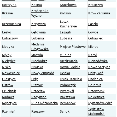
Korczyna
Kosina
Kraczkowa
Krasiczyn
Krościenko
Krasne
Krosno
Krowica Sama
Wyżne
Łączki
Krzemienica
Krzywcza
Laszki
Kucharskie
Lesko
Łętownia
Leżajsk
Łowce
Lubaczów
Lubenia
Lubzina
Łukawiec
Medynia
Medyka
Miejsce Piastowe
Mielec
Głogowska
Młyny
Mrowla
Munina
Narol
Niebylec
Niechobrz
Niedźwiada
Nienadówka
Nisko
Niwiska
Nowa Grobla
Nowa Sarzyna
Nowosielce
Nowy Żmigród
Ocieka
Odrzykoń
Oleszyce
Orły
Osiek Jasielski
Osobnica
Ostrów
Płazów
Polańczyk
Połomia
Pruchnik
Przecław
Przemyśl
Przeworsk
Radawa
Radymno
Rakszawa
Rokietnica
Ropczyce
Ruda Różaniecka
Rymanów
Rymanów-Zdrój
Sędziszów
Rzemień
Rzeszów
Sanok
Małopolski