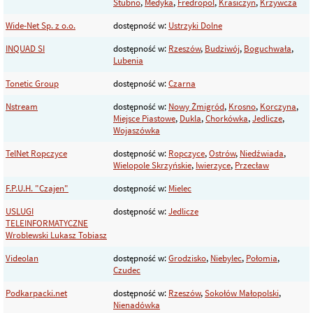
Stubno
,
Medyka
,
Fredropol
,
Krasiczyn
,
Krzywcza
Wide-Net Sp. z o.o.
dostępność w:
Ustrzyki Dolne
INQUAD SI
dostępność w:
Rzeszów
,
Budziwój
,
Boguchwała
,
Lubenia
Tonetic Group
dostępność w:
Czarna
Nstream
dostępność w:
Nowy Żmigród
,
Krosno
,
Korczyna
,
Miejsce Piastowe
,
Dukla
,
Chorkówka
,
Jedlicze
,
Wojaszówka
TelNet Ropczyce
dostępność w:
Ropczyce
,
Ostrów
,
Niedźwiada
,
Wielopole Skrzyńskie
,
Iwierzyce
,
Przecław
F.P.U.H. "Czajen"
dostępność w:
Mielec
USLUGI
dostępność w:
Jedlicze
TELEINFORMATYCZNE
Wroblewski Lukasz Tobiasz
Videolan
dostępność w:
Grodzisko
,
Niebylec
,
Połomia
,
Czudec
Podkarpacki.net
dostępność w:
Rzeszów
,
Sokołów Małopolski
,
Nienadówka