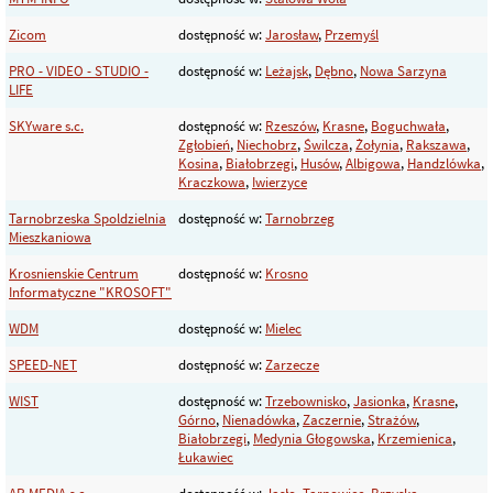
Zicom
dostępność w:
Jarosław
,
Przemyśl
PRO - VIDEO - STUDIO -
dostępność w:
Leżajsk
,
Dębno
,
Nowa Sarzyna
LIFE
SKYware s.c.
dostępność w:
Rzeszów
,
Krasne
,
Boguchwała
,
Zgłobień
,
Niechobrz
,
Świlcza
,
Żołynia
,
Rakszawa
,
Kosina
,
Białobrzegi
,
Husów
,
Albigowa
,
Handzlówka
,
Kraczkowa
,
Iwierzyce
Tarnobrzeska Spoldzielnia
dostępność w:
Tarnobrzeg
Mieszkaniowa
Krosnienskie Centrum
dostępność w:
Krosno
Informatyczne "KROSOFT"
WDM
dostępność w:
Mielec
SPEED-NET
dostępność w:
Zarzecze
WIST
dostępność w:
Trzebownisko
,
Jasionka
,
Krasne
,
Górno
,
Nienadówka
,
Zaczernie
,
Strażów
,
Białobrzegi
,
Medynia Głogowska
,
Krzemienica
,
Łukawiec