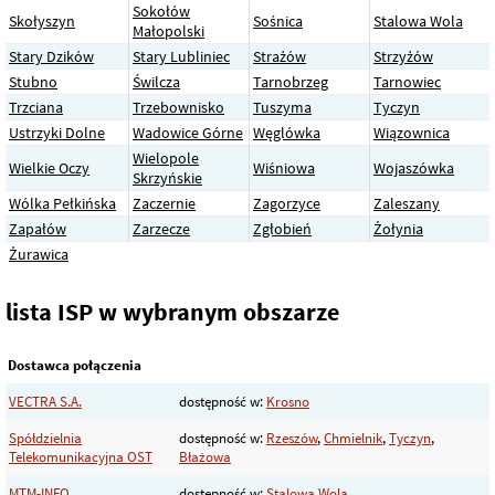
Sokołów
Skołyszyn
Sośnica
Stalowa Wola
Małopolski
Stary Dzików
Stary Lubliniec
Strażów
Strzyżów
Stubno
Świlcza
Tarnobrzeg
Tarnowiec
Trzciana
Trzebownisko
Tuszyma
Tyczyn
Ustrzyki Dolne
Wadowice Górne
Węglówka
Wiązownica
Wielopole
Wielkie Oczy
Wiśniowa
Wojaszówka
Skrzyńskie
Wólka Pełkińska
Zaczernie
Zagorzyce
Zaleszany
Zapałów
Zarzecze
Zgłobień
Żołynia
Żurawica
lista ISP w wybranym obszarze
Dostawca połączenia
VECTRA S.A.
dostępność w:
Krosno
Spółdzielnia
dostępność w:
Rzeszów
,
Chmielnik
,
Tyczyn
,
Telekomunikacyjna OST
Błażowa
MTM-INFO
dostępność w:
Stalowa Wola