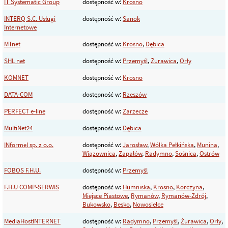
IT Systematic Group
dostępność w:
Krosno
INTERQ S.C. Usługi
dostępność w:
Sanok
Internetowe
MTnet
dostępność w:
Krosno
,
Dębica
SHL net
dostępność w:
Przemyśl
,
Żurawica
,
Orły
KOMNET
dostępność w:
Krosno
DATA-COM
dostępność w:
Rzeszów
PERFECT e-line
dostępność w:
Zarzecze
MultiNet24
dostępność w:
Dębica
INformel sp. z o.o.
dostępność w:
Jarosław
,
Wólka Pełkińska
,
Munina
,
Wiązownica
,
Zapałów
,
Radymno
,
Sośnica
,
Ostrów
FOBOS F.H.U.
dostępność w:
Przemyśl
F.H.U COMP-SERWIS
dostępność w:
Humniska
,
Krosno
,
Korczyna
,
Miejsce Piastowe
,
Rymanów
,
Rymanów-Zdrój
,
Bukowsko
,
Besko
,
Nowosielce
MediaHostINTERNET
dostępność w:
Radymno
,
Przemyśl
,
Żurawica
,
Orły
,