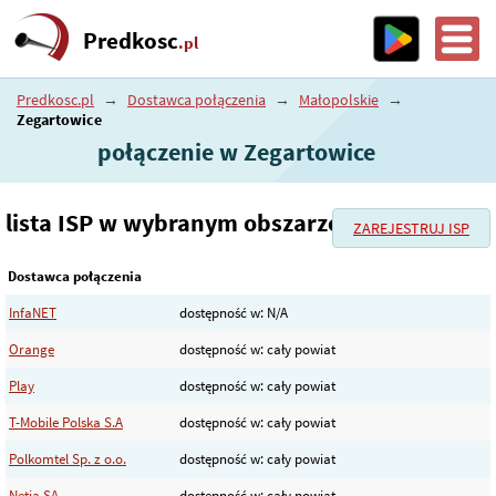
Predkosc
.pl
Predkosc.pl
→
Dostawca połączenia
→
Małopolskie
→
Zegartowice
połączenie w Zegartowice
lista ISP w wybranym obszarze
ZAREJESTRUJ ISP
Dostawca połączenia
InfaNET
dostępność w: N/A
Orange
dostępność w: cały powiat
Play
dostępność w: cały powiat
T-Mobile Polska S.A
dostępność w: cały powiat
Polkomtel Sp. z o.o.
dostępność w: cały powiat
Netia SA
dostępność w: cały powiat