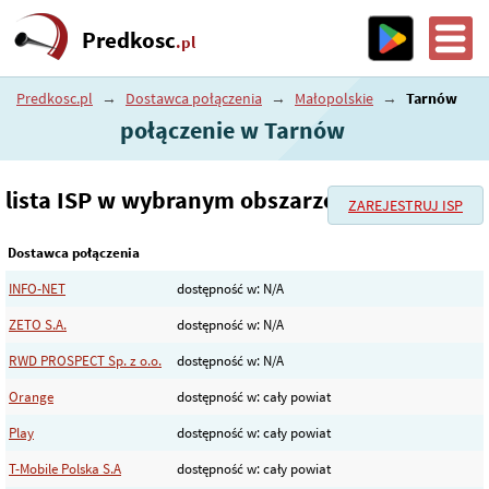
Predkosc
.pl
Predkosc.pl
→
Dostawca połączenia
→
Małopolskie
→
Tarnów
połączenie w Tarnów
lista ISP w wybranym obszarze
ZAREJESTRUJ ISP
Dostawca połączenia
INFO-NET
dostępność w: N/A
ZETO S.A.
dostępność w: N/A
RWD PROSPECT Sp. z o.o.
dostępność w: N/A
Orange
dostępność w: cały powiat
Play
dostępność w: cały powiat
T-Mobile Polska S.A
dostępność w: cały powiat