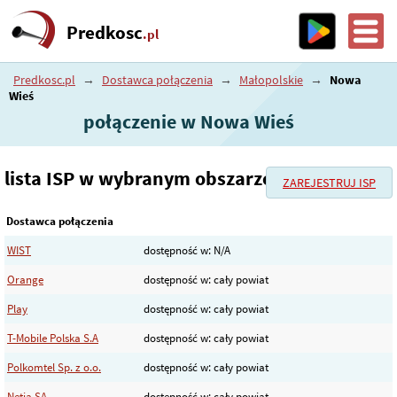
Predkosc
.pl
Predkosc.pl
→
Dostawca połączenia
→
Małopolskie
→
Nowa
Wieś
połączenie w Nowa Wieś
lista ISP w wybranym obszarze
ZAREJESTRUJ ISP
Dostawca połączenia
WIST
dostępność w: N/A
Orange
dostępność w: cały powiat
Play
dostępność w: cały powiat
T-Mobile Polska S.A
dostępność w: cały powiat
Polkomtel Sp. z o.o.
dostępność w: cały powiat
Netia SA
dostępność w: cały powiat