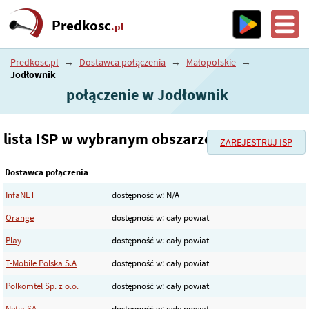
Predkosc
.pl
Predkosc.pl
→
Dostawca połączenia
→
Małopolskie
→
Jodłownik
połączenie w Jodłownik
lista ISP w wybranym obszarze
ZAREJESTRUJ ISP
Dostawca połączenia
InfaNET
dostępność w: N/A
Orange
dostępność w: cały powiat
Play
dostępność w: cały powiat
T-Mobile Polska S.A
dostępność w: cały powiat
Polkomtel Sp. z o.o.
dostępność w: cały powiat
Netia SA
dostępność w: cały powiat