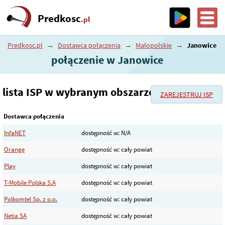
Predkosc
.pl
Predkosc.pl
→
Dostawca połączenia
→
Małopolskie
→
Janowice
połączenie w Janowice
lista ISP w wybranym obszarze
ZAREJESTRUJ ISP
Dostawca połączenia
InfaNET
dostępność w: N/A
Orange
dostępność w: cały powiat
Play
dostępność w: cały powiat
T-Mobile Polska S.A
dostępność w: cały powiat
Polkomtel Sp. z o.o.
dostępność w: cały powiat
Netia SA
dostępność w: cały powiat