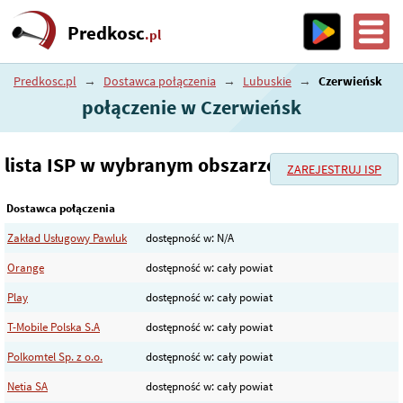
Predkosc
.pl
Predkosc.pl
→
Dostawca połączenia
→
Lubuskie
→
Czerwieńsk
połączenie w Czerwieńsk
lista ISP w wybranym obszarze
ZAREJESTRUJ ISP
Dostawca połączenia
Zakład Usługowy Pawluk
dostępność w: N/A
Orange
dostępność w: cały powiat
Play
dostępność w: cały powiat
T-Mobile Polska S.A
dostępność w: cały powiat
Polkomtel Sp. z o.o.
dostępność w: cały powiat
Netia SA
dostępność w: cały powiat