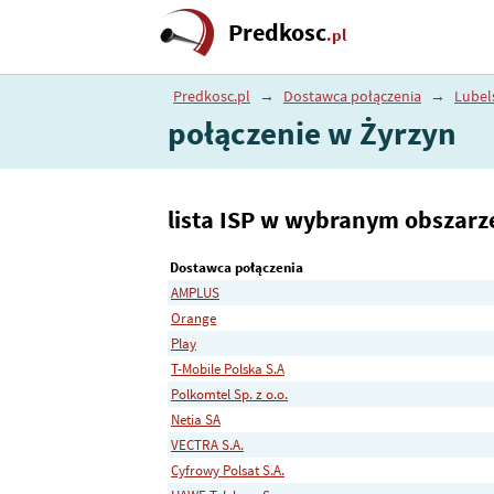
Predkosc
.pl
Predkosc.pl
→
Dostawca połączenia
→
Lubel
połączenie w Żyrzyn
lista ISP w wybranym obszarz
Dostawca połączenia
AMPLUS
Orange
Play
T-Mobile Polska S.A
Polkomtel Sp. z o.o.
Netia SA
VECTRA S.A.
Cyfrowy Polsat S.A.