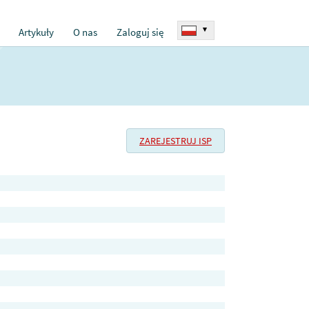
▾
Artykuły
O nas
Zaloguj się
ZAREJESTRUJ ISP