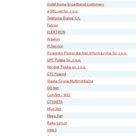
Inotel home broadband customers
e-SBL.net Sp. z o.o.
Telefonia Dialog S.A.
Falcon
ELEKTRON
Arbelon
IT Service
Kujawsko-Pomorska Sieć Informacyjna Sp. z o.o.
UPC Polska Sp. z o.o.
Nordisk Polska sp. z o.o.
GTS Poland
Slaska Grupa Multimedialna
DG-Net
ComNet / W2S
OTVARTA
Mlyn.Net
Mega-Net
Rako-Lan.pl
inter3