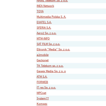
HAWE Telekom Sp. z o.o.
INEA Network
TOYA
Multimedia Polska S. A.
EXATEL S.A.
SFERIA S.A.
Aero2 Sp. z o.o.
MTM-INFO
SAT FILM Sp. z o.o.
Eltronik "Media" Sp. z o.o.
a2mobile
Geckonet
TK Telekom sp. z o.o.
Gawex Media Sp. z o. o
ATM S.A.
FORWEB
IT res Sp. z o.o.
MPCnet
System77
Kompex